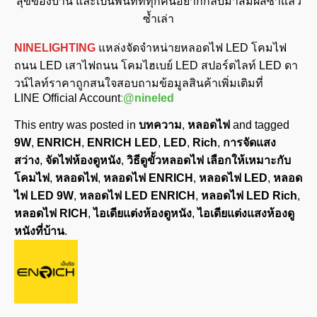
สุขของบ้าน และเป็นพื้นที่ที่ทุกคนอยากกลับมาสัมผัสซ้ำแล้ว
ซ้ำเล่า
NINELIGHTING
แหล่งจัดจำหน่ายหลอดไฟ LED โคมไฟ
ถนน LED เสาไฟถนน โคมไฮเบย์ LED สปอร์ตไลท์ LED ดา
วน์ไลท์ราคาถูกสนใจสอบถามข้อมูลสินค้าเพิ่มเติมที่
LINE Official Account
:
@nineled
This entry was posted in
บทความ
,
หลอดไฟ
and tagged
9W
,
ENRICH
,
ENRICH LED
,
LED
,
Rich
,
การจัดแสง
สว่าง
,
จัดไฟห้องดูหนัง
,
วิธีดูขั้วหลอดไฟ เลือกให้เหมาะกับ
โคมไฟ
,
หลอดไฟ
,
หลอดไฟ ENRICH
,
หลอดไฟ LED
,
หลอด
ไฟ LED 9W
,
หลอดไฟ LED ENRICH
,
หลอดไฟ LED Rich
,
หลอดไฟ RICH
,
ไอเดียแต่งห้องดูหนัง
,
ไอเดียแต่งแสงห้องดู
หนังที่บ้าน
.