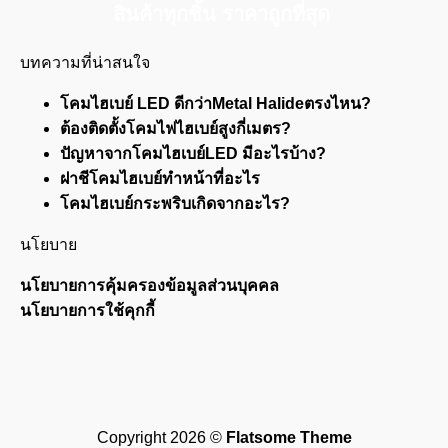
สินค้าทุกชิ้น ราคาถูกที่สุด
บทความที่น่าสนใจ
โคมไฮเบย์ LED ดีกว่าMetal Halideตรงไหน?
ต้องติดตั้งโคมไฟไฮเบย์สูงกี่เมตร?
ปัญหาจากโคมไฮเบย์LED มีอะไรบ้าง?
ฝาชีโคมไฮเบย์ทำหน้าที่อะไร
โคมไฮเบย์กระพริบเกิดจากอะไร?
นโยบาย
นโยบายการคุ้มครองข้อมูลส่วนบุคคล
นโยบายการใช้คุกกี้
Visa
PayPal
Stripe
MasterCard
Cash
On
Copyright 2026 ©
Flatsome Theme