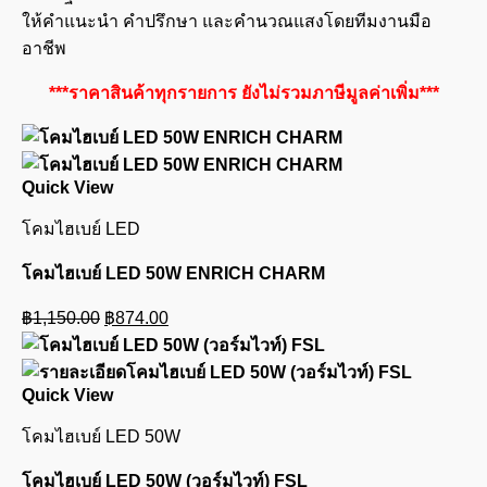
ให้คำแนะนำ คำปรึกษา และคำนวณแสงโดยทีมงานมือ
อาชีพ
***ราคาสินค้าทุกรายการ ยังไม่รวมภาษีมูลค่าเพิ่ม***
Quick View
โคมไฮเบย์ LED
โคมไฮเบย์ LED 50W ENRICH CHARM
Original
Current
฿
1,150.00
฿
874.00
price
price
was:
is:
฿1,150.00.
฿874.00.
Quick View
โคมไฮเบย์ LED 50W
โคมไฮเบย์ LED 50W (วอร์มไวท์) FSL