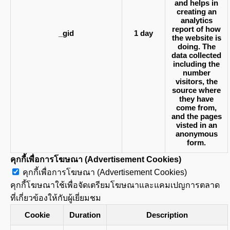
and helps in
creating an
analytics
report of how
_gid
1 day
the website is
doing. The
data collected
including the
number
visitors, the
source where
they have
come from,
and the pages
visted in an
anonymous
form.
คุกกี้เพื่อการโฆษณา (Advertisement Cookies)
คุกกี้เพื่อการโฆษณา (Advertisement Cookies)
คุกกี้โฆษณาใช้เพื่อจัดเตรียมโฆษณาและแคมเปญการตลาด
ที่เกี่ยวข้องให้กับผู้เยี่ยมชม
Cookie
Duration
Description