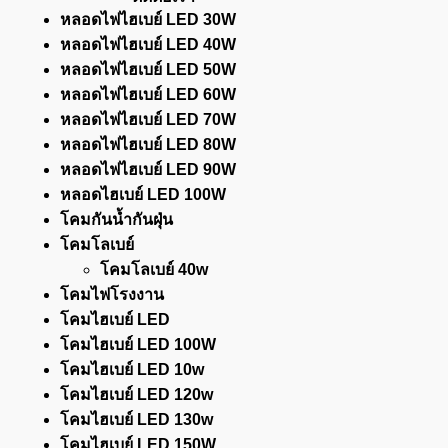
หลอดไฟไฮเบย์ LED 30W
หลอดไฟไฮเบย์ LED 40W
หลอดไฟไฮเบย์ LED 50W
หลอดไฟไฮเบย์ LED 60W
หลอดไฟไฮเบย์ LED 70W
หลอดไฟไฮเบย์ LED 80W
หลอดไฟไฮเบย์ LED 90W
หลอดไฮเบย์ LED 100W
โคมกันน้ำกันฝุ่น
โคมโลเบย์
โคมโลเบย์ 40w
โคมไฟโรงงาน
โคมไฮเบย์ LED
โคมไฮเบย์ LED 100W
โคมไฮเบย์ LED 10w
โคมไฮเบย์ LED 120w
โคมไฮเบย์ LED 130w
โคมไฮเบย์ LED 150W