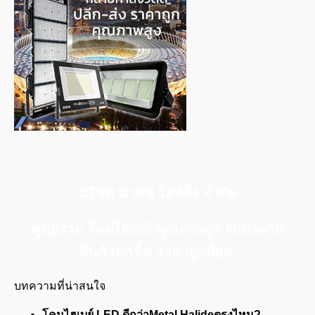
บริษัท นายน์ ไลท์ติ้ง จำกัด
ศูนย์รวม โคมไฮเบย์ คุณภาพสูง รับประกัน
สินค้าทุกชิ้น ราคาถูกที่สุด
บทความที่น่าสนใจ
โคมไฮเบย์ LED ดีกว่าMetal Halideตรงไหน?