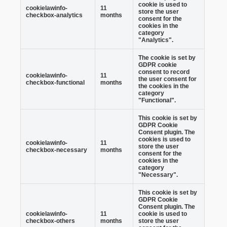
cookie is used to
cookielawinfo-
11
store the user
checkbox-analytics
months
consent for the
cookies in the
category
"Analytics".
The cookie is set by
GDPR cookie
consent to record
cookielawinfo-
11
the user consent for
checkbox-functional
months
the cookies in the
category
"Functional".
This cookie is set by
GDPR Cookie
Consent plugin. The
cookies is used to
cookielawinfo-
11
store the user
checkbox-necessary
months
consent for the
cookies in the
category
"Necessary".
This cookie is set by
GDPR Cookie
Consent plugin. The
cookielawinfo-
11
cookie is used to
checkbox-others
months
store the user