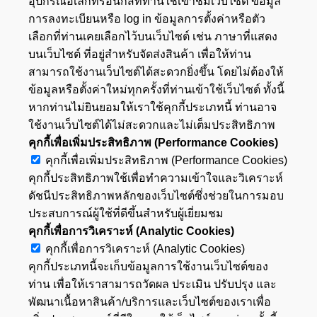
อุปกรณ์อิเล็กทรอนิกส์ที่ท่านใช้เข้าชมเว็บไซต์ ข้อมูล
การลงทะเบียนหรือ log in ข้อมูลการตั้งค่าหรือตัว
เลือกที่ท่านเคยเลือกไว้บนเว็บไซต์ เช่น ภาษาที่แสดง
บนเว็บไซต์ ที่อยู่สำหรับจัดส่งสินค้า เพื่อให้ท่าน
สามารถใช้งานเว็บไซต์ได้สะดวกยิ่งขึ้น โดยไม่ต้องให้
ข้อมูลหรือตั้งค่าใหม่ทุกครั้งที่ท่านเข้าใช้เว็บไซต์ ทั้งนี้
หากท่านไม่ยินยอมให้เราใช้คุกกี้ประเภทนี้ ท่านอาจ
ใช้งานเว็บไซต์ได้ไม่สะดวกและไม่เต็มประสิทธิภาพ
คุกกี้เพื่อเพิ่มประสิทธิภาพ (Performance Cookies)
คุกกี้เพื่อเพิ่มประสิทธิภาพ (Performance Cookies)
คุกกี้ประสิทธิภาพใช้เพื่อทำความเข้าใจและวิเคราะห์
ดัชนีประสิทธิภาพหลักของเว็บไซต์ซึ่งช่วยในการมอบ
ประสบการณ์ผู้ใช้ที่ดีขึ้นสำหรับผู้เยี่ยมชม
คุกกี้เพื่อการวิเคราะห์ (Analytic Cookies)
คุกกี้เพื่อการวิเคราะห์ (Analytic Cookies)
คุกกี้ประเภทนี้จะเก็บข้อมูลการใช้งานเว็บไซต์ของ
ท่าน เพื่อให้เราสามารถวัดผล ประเมิน ปรับปรุง และ
พัฒนาเนื้อหาสินค้า/บริการและเว็บไซต์ของเราเพื่อ