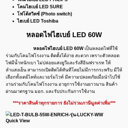
โคมไฮเบย์ LED SURE
โฟโต้สวิตช์ (Photo switch)
ไฮเบย์ LED Toshiba
หลอดไฟไฮเบย์ LED 60W
หลอดไฟไฮเบย์ LED 60W
เป็นหลอดไฟที่ใช้
ร่วมกับโคมไฟโรงงาน ติดตั้งได้ง่าย สะดวก เพราะตัวหลอด
ไฟมีน้ำหนักเบา ไม่ปล่อยแสงยูวีและรังสีอินฟราเรท ให้
ลำแสงเย็น สามารถเปิดติดได้ทันทีโดยไม่มีการกระพริบ มีให้
เลือกทั้งเดย์ไลท์และวอร์มไวท์ มีความปลอดภัยเมื่อนำไปใช้
งานร่วมกับโคมไฟโรงงาน อายุการใช้งานยาวนาน สินค้า
ผ่านมาตรฐาน มอก. และรับประกันการใช้งาน
***ราคาสินค้าทุกรายการ ยังไม่รวมภาษีมูลค่าเพิ่ม***
Quick View