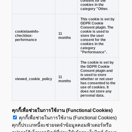
consent for the
cookies in the
category "Other.
This cookie is set by
GDPR Cookie
Consent plugin. The
cookielawinfo-
cookie is used to
11
checkbox-
store the user
months
performance
consent for the
cookies in the
category
"Performance".
The cookie is set by
the GDPR Cookie
Consent plugin and
is used to store
11
viewed_cookie_policy
whether or not user
months
has consented to the
use of cookies. It
does not store any
personal data.
คุกกี้เพื่อช่วยในการใช้งาน (Functional Cookies)
คุกกี้เพื่อช่วยในการใช้งาน (Functional Cookies)
คุกกี้ประเภทนี้จะช่วยจดจำข้อมูลคอมพิวเตอร์หรือ