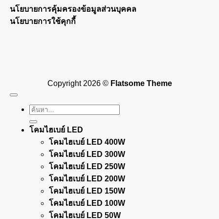
นโยบายการคุ้มครองข้อมูลส่วนบุคคล
นโยบายการใช้คุกกี้
Visa
PayPal
Stripe
MasterCard
Cash
On
Copyright 2026 ©
Flatsome Theme
Delivery
ค้นหา:
โคมไฮเบย์ LED
โคมไฮเบย์ LED 400W
โคมไฮเบย์ LED 300W
โคมไฮเบย์ LED 250W
โคมไฮเบย์ LED 200W
โคมไฮเบย์ LED 150W
โคมไฮเบย์ LED 100W
โคมไฮเบย์ LED 50W