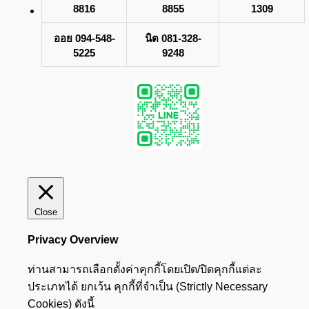
8816
8855
1309
ออย 094-548-
นิต 081-328-
5225
9248
Close
Privacy Overview
ท่านสามารถเลือกตั้งค่าคุกกี้โดยเปิด/ปิดคุกกี้แต่ละ
ประเภทได้ ยกเว้น คุกกี้ที่จำเป็น (Strictly Necessary
Cookies) ดังนี้