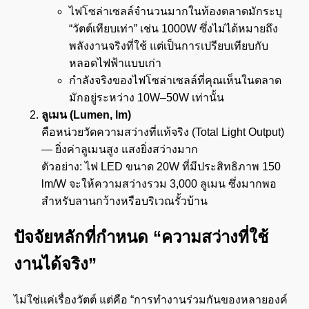
ไฟโซล่าเซลล์จำนวนมากในท้องตลาดมักระบุ
“วัตต์เทียบเท่า” เช่น 1000W ซึ่งไม่ได้หมายถึง
พลังงานจริงที่ใช้ แต่เป็นการเปรียบเทียบกับ
หลอดไฟฟ้าแบบเก่า
กำลังจริงของไฟโซล่าเซลล์ที่คุณเห็นในตลาด
มักอยู่ระหว่าง 10W–50W เท่านั้น
ลูเมน (
Lumen, lm)
คือหน่วยวัดความสว่างที่แท้จริง (Total Light Output)
— ยิ่งค่าลูเมนสูง แสงยิ่งสว่างมาก
ตัวอย่าง: ไฟ LED ขนาด 20W ที่มีประสิทธิภาพ 150
lm/W จะให้ความสว่างรวม 3,000 ลูเมน ซึ่งมากพอ
สำหรับลานกว้างหรือบริเวณรั้วบ้าน
ปัจจัยหลักที่กำหนด “ความสว่างที่ใช้
งานได้จริง”
ไม่ใช่แค่เรื่องวัตต์ แต่คือ “การทำงานร่วมกันของหลายองค์