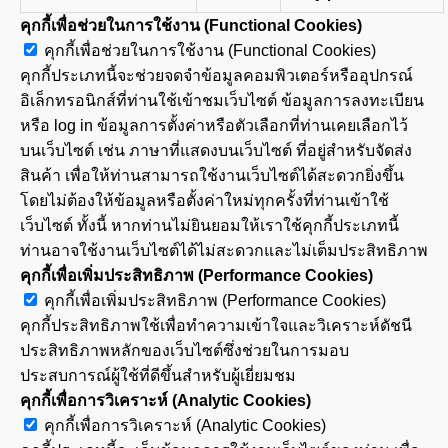
คุกกี้เพื่อช่วยในการใช้งาน (Functional Cookies)
คุกกี้เพื่อช่วยในการใช้งาน (Functional Cookies)
คุกกี้ประเภทนี้จะช่วยจดจำข้อมูลคอมพิวเตอร์หรืออุปกรณ์
อิเล็กทรอนิกส์ที่ท่านใช้เข้าชมเว็บไซต์ ข้อมูลการลงทะเบียน
หรือ log in ข้อมูลการตั้งค่าหรือตัวเลือกที่ท่านเคยเลือกไว้
บนเว็บไซต์ เช่น ภาษาที่แสดงบนเว็บไซต์ ที่อยู่สำหรับจัดส่ง
สินค้า เพื่อให้ท่านสามารถใช้งานเว็บไซต์ได้สะดวกยิ่งขึ้น
โดยไม่ต้องให้ข้อมูลหรือตั้งค่าใหม่ทุกครั้งที่ท่านเข้าใช้
เว็บไซต์ ทั้งนี้ หากท่านไม่ยินยอมให้เราใช้คุกกี้ประเภทนี้
ท่านอาจใช้งานเว็บไซต์ได้ไม่สะดวกและไม่เต็มประสิทธิภาพ
คุกกี้เพื่อเพิ่มประสิทธิภาพ (Performance Cookies)
คุกกี้เพื่อเพิ่มประสิทธิภาพ (Performance Cookies)
คุกกี้ประสิทธิภาพใช้เพื่อทำความเข้าใจและวิเคราะห์ดัชนี
ประสิทธิภาพหลักของเว็บไซต์ซึ่งช่วยในการมอบ
ประสบการณ์ผู้ใช้ที่ดีขึ้นสำหรับผู้เยี่ยมชม
คุกกี้เพื่อการวิเคราะห์ (Analytic Cookies)
คุกกี้เพื่อการวิเคราะห์ (Analytic Cookies)