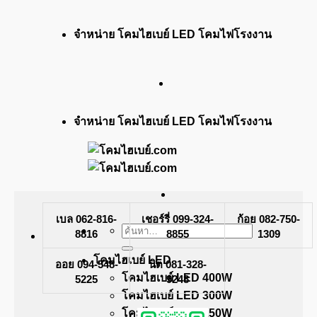
ข้าม
จำหน่าย โคมไฮเบย์ LED โคมไฟโรงงาน
ไป
ยัง
เนื้อหา
จำหน่าย โคมไฮเบย์ LED โคมไฟโรงงาน
เบล 062-816-
เชอร์รี่ 099-324-
ก้อย 082-750-
ค้นหา:
8816
8855
1309
โคมไฮเบย์ LED
ออย 094-548-
นิต 081-328-
โคมไฮเบย์ LED 400W
5225
9248
โคมไฮเบย์ LED 300W
โคมไฮเบย์ LED 250W