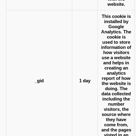
website.
This cookie is
installed by
Google
Analytics. The
cookie is
used to store
information of
how visitors
use a website
and helps in
creating an
analytics
report of how
_gid
1 day
the website is
doing. The
data collected
including the
number
visitors, the
source where
they have
come from,
and the pages
visted in an