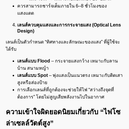
ควรสามารถชาร์จเต็มภายใน 6–8 ชั่วโมงของ
แสงแดด
เลนส์ควบคุมแสงและการกระจายแสง (
Optical Lens
Design)
เลนส์เป็นตัวกำหนด “ทิศทางและลักษณะของแสง” ที่ผู้ใช้จะ
ได้รับ
เลนส์แบบ
Flood
– กระจายแสงกว้าง เหมาะกับลาน
บ้าน สนามหญ้า
เลนส์แบบ
Spot
– พุ่งแสงเป็นแนวตรง เหมาะกับติดเสา
สูงหรือส่องป้าย
การเลือกเลนส์ที่ถูกต้องจะช่วยให้ไฟ “สว่างถึงจุดที่
ต้องการ” โดยไม่สูญเสียพลังงานไปในอากาศ
ความเข้าใจผิดยอดนิยมเกี่ยวกับ “ไฟโซ
ล่าเซลล์วัตต์สูง”