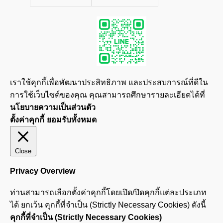
เราใช้คุกกี้เพื่อพัฒนาประสิทธิภาพ และประสบการณ์ที่ดีใน
การใช้เว็บไซต์ของคุณ คุณสามารถศึกษารายละเอียดได้ที่
นโยบายความเป็นส่วนตัว
ตั้งค่าคุกกี้
ยอมรับทั้งหมด
Close
Privacy Overview
ท่านสามารถเลือกตั้งค่าคุกกี้โดยเปิด/ปิดคุกกี้แต่ละประเภท
ได้ ยกเว้น คุกกี้ที่จำเป็น (Strictly Necessary Cookies) ดังนี้
คุกกี้ที่จำเป็น (Strictly Necessary Cookies)