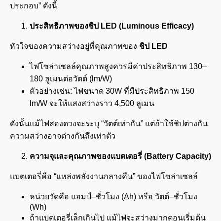
ประกอบ” ดังนี้
ประสิทธิภาพของชิป
LED (Luminous Efficacy)
หัวใจของความสว่างอยู่ที่คุณภาพของ
ชิป
LED
ไฟโซล่าเซลล์คุณภาพสูงควรมีค่าประสิทธิภาพ 130–
180 ลูเมนต่อวัตต์ (lm/W)
ตัวอย่างเช่น: ไฟขนาด 30W ที่มีประสิทธิภาพ 150
lm/W จะให้แสงสว่างราว 4,500 ลูเมน
ดังนั้นแม้ไฟสองดวงจะระบุ “วัตต์เท่ากัน” แต่ถ้าใช้ชิปต่างกัน
ความสว่างอาจต่างกันถึงเท่าตัว
ความจุและคุณภาพของแบตเตอรี่ (
Battery Capacity)
แบตเตอรี่คือ “แหล่งพลังงานกลางคืน” ของไฟโซล่าเซลล์
หน่วยวัดคือ แอมป์–ชั่วโมง (Ah) หรือ วัตต์–ชั่วโมง
(Wh)
ถ้าแบตเตอรี่เล็กเกินไป แม้ไฟจะสว่างมากตอนเริ่มต้น