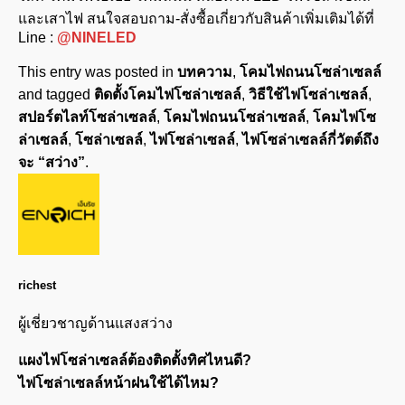
และเสาไฟ สนใจสอบถาม-สั่งซื้อเกี่ยวกับสินค้าเพิ่มเติมได้ที่
Line :
@NINELED
This entry was posted in
บทความ
,
โคมไฟถนนโซล่าเซลล์
and tagged
ติดตั้งโคมไฟโซล่าเซลล์
,
วิธีใช้ไฟโซล่าเซลล์
,
สปอร์ตไลท์โซล่าเซลล์
,
โคมไฟถนนโซล่าเซลล์
,
โคมไฟโซ
ล่าเซลล์
,
โซล่าเซลล์
,
ไฟโซล่าเซลล์
,
ไฟโซล่าเซลล์กี่วัตต์ถึง
จะ “สว่าง”
.
richest
ผู้เชี่ยวชาญด้านแสงสว่าง
แผงไฟโซล่าเซลล์ต้องติดตั้งทิศไหนดี?
ไฟโซล่าเซลล์หน้าฝนใช้ได้ไหม?