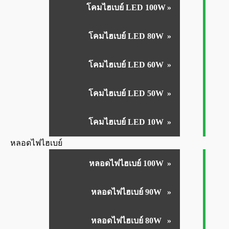
โคมไฮเบย์ LED 100W
โคมไฮเบย์ LED 80W
โคมไฮเบย์ LED 60W
โคมไฮเบย์ LED 50W
โคมไฮเบย์ LED 10W
หลอดไฟไฮเบย์
หลอดไฟไฮเบย์ 100W
หลอดไฟไฮเบย์ 90W
หลอดไฟไฮเบย์ 80W