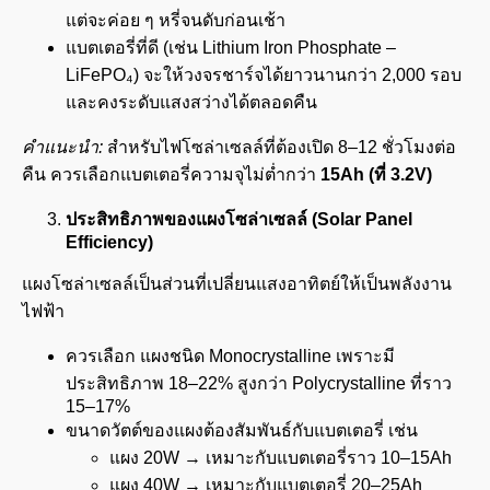
แต่จะค่อย ๆ หรี่จนดับก่อนเช้า
แบตเตอรี่ที่ดี (เช่น Lithium Iron Phosphate –
LiFePO₄) จะให้วงจรชาร์จได้ยาวนานกว่า 2,000 รอบ
และคงระดับแสงสว่างได้ตลอดคืน
คำแนะนำ:
สำหรับไฟโซล่าเซลล์ที่ต้องเปิด 8–12 ชั่วโมงต่อ
คืน ควรเลือกแบตเตอรี่ความจุไม่ต่ำกว่า
15Ah (
ที่
3.2V)
ประสิทธิภาพของแผงโซล่าเซลล์ (
Solar Panel
Efficiency)
แผงโซล่าเซลล์เป็นส่วนที่เปลี่ยนแสงอาทิตย์ให้เป็นพลังงาน
ไฟฟ้า
ควรเลือก แผงชนิด Monocrystalline เพราะมี
ประสิทธิภาพ 18–22% สูงกว่า Polycrystalline ที่ราว
15–17%
ขนาดวัตต์ของแผงต้องสัมพันธ์กับแบตเตอรี่ เช่น
แผง 20W → เหมาะกับแบตเตอรี่ราว 10–15Ah
แผง 40W → เหมาะกับแบตเตอรี่ 20–25Ah