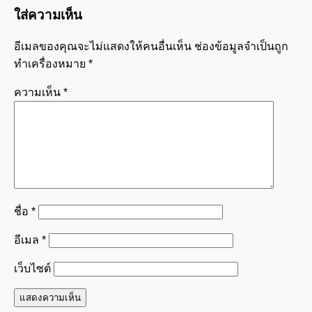
ใส่ความเห็น
อีเมลของคุณจะไม่แสดงให้คนอื่นเห็น
ช่องข้อมูลจำเป็นถูก
ทำเครื่องหมาย
*
ความเห็น
*
ชื่อ
*
อีเมล
*
เว็บไซต์