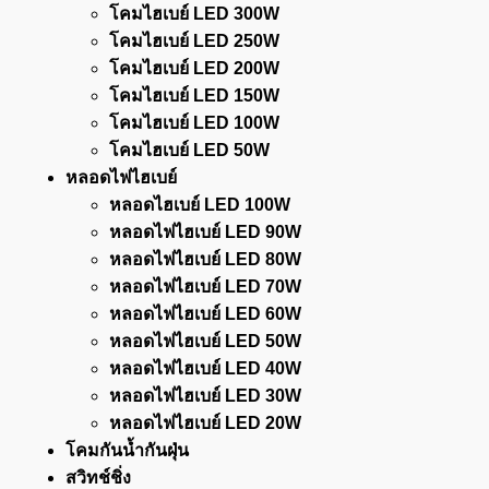
โคมไฮเบย์ LED 300W
โคมไฮเบย์ LED 250W
โคมไฮเบย์ LED 200W
โคมไฮเบย์ LED 150W
โคมไฮเบย์ LED 100W
โคมไฮเบย์ LED 50W
หลอดไฟไฮเบย์
หลอดไฮเบย์ LED 100W
หลอดไฟไฮเบย์ LED 90W
หลอดไฟไฮเบย์ LED 80W
หลอดไฟไฮเบย์ LED 70W
หลอดไฟไฮเบย์ LED 60W
หลอดไฟไฮเบย์ LED 50W
หลอดไฟไฮเบย์ LED 40W
หลอดไฟไฮเบย์ LED 30W
หลอดไฟไฮเบย์ LED 20W
โคมกันน้ำกันฝุ่น
สวิทช์ชิ่ง