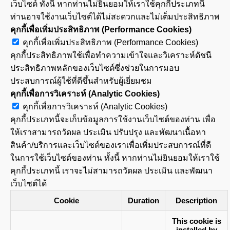
เว็บไซต์ ทั้งนี้ หากท่านไม่ยินยอมให้เราใช้คุกกี้ประเภทนี้
ท่านอาจใช้งานเว็บไซต์ได้ไม่สะดวกและไม่เต็มประสิทธิภาพ
คุกกี้เพื่อเพิ่มประสิทธิภาพ (Performance Cookies)
คุกกี้เพื่อเพิ่มประสิทธิภาพ (Performance Cookies)
คุกกี้ประสิทธิภาพใช้เพื่อทำความเข้าใจและวิเคราะห์ดัชนี
ประสิทธิภาพหลักของเว็บไซต์ซึ่งช่วยในการมอบ
ประสบการณ์ผู้ใช้ที่ดีขึ้นสำหรับผู้เยี่ยมชม
คุกกี้เพื่อการวิเคราะห์ (Analytic Cookies)
คุกกี้เพื่อการวิเคราะห์ (Analytic Cookies)
คุกกี้ประเภทนี้จะเก็บข้อมูลการใช้งานเว็บไซต์ของท่าน เพื่อ
ให้เราสามารถวัดผล ประเมิน ปรับปรุง และพัฒนาเนื้อหา
สินค้า/บริการและเว็บไซต์ของเราเพื่อเพิ่มประสบการณ์ที่ดี
ในการใช้เว็บไซต์ของท่าน ทั้งนี้ หากท่านไม่ยินยอมให้เราใช้
คุกกี้ประเภทนี้ เราจะไม่สามารถวัดผล ประเมิน และพัฒนา
เว็บไซต์ได้
Cookie
Duration
Description
This cookie is
installed by