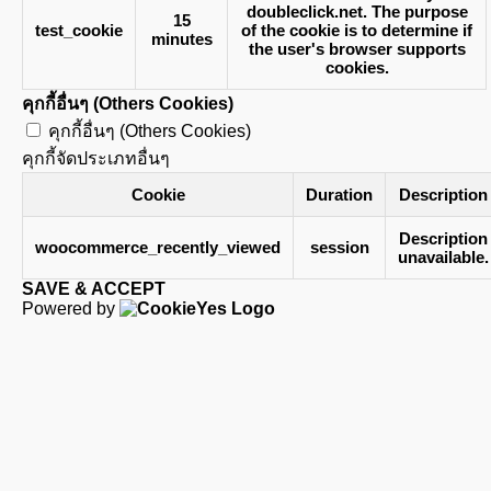
doubleclick.net. The purpose
15
test_cookie
of the cookie is to determine if
minutes
the user's browser supports
cookies.
คุกกี้อื่นๆ (Others Cookies)
คุกกี้อื่นๆ (Others Cookies)
คุกกี้จัดประเภทอื่นๆ
Cookie
Duration
Description
Description
woocommerce_recently_viewed
session
unavailable.
SAVE & ACCEPT
Powered by