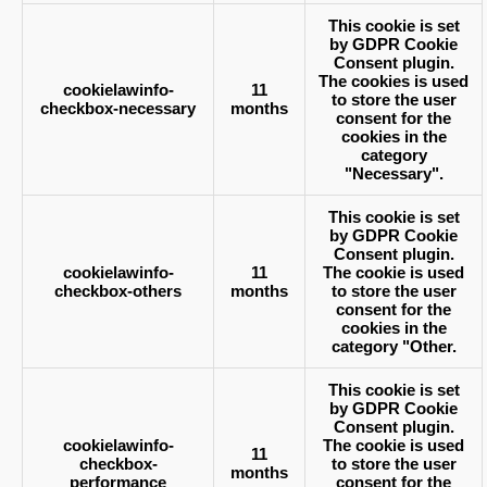
This cookie is set
by GDPR Cookie
Consent plugin.
The cookies is used
cookielawinfo-
11
to store the user
checkbox-necessary
months
consent for the
cookies in the
category
"Necessary".
This cookie is set
by GDPR Cookie
Consent plugin.
cookielawinfo-
11
The cookie is used
checkbox-others
months
to store the user
consent for the
cookies in the
category "Other.
This cookie is set
by GDPR Cookie
Consent plugin.
cookielawinfo-
The cookie is used
11
checkbox-
to store the user
months
performance
consent for the