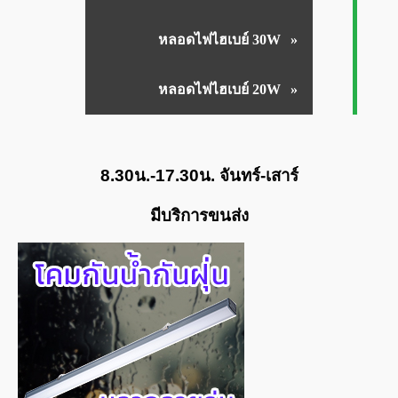
หลอดไฟไฮเบย์ 30W
หลอดไฟไฮเบย์ 20W
8.30น.-17.30น. จันทร์-เสาร์
มีบริการขนส่ง