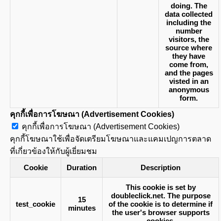
doing. The
data collected
including the
number
visitors, the
source where
they have
come from,
and the pages
visted in an
anonymous
form.
คุกกี้เพื่อการโฆษณา (Advertisement Cookies)
คุกกี้เพื่อการโฆษณา (Advertisement Cookies)
คุกกี้โฆษณาใช้เพื่อจัดเตรียมโฆษณาและแคมเปญการตลาด
ที่เกี่ยวข้องให้กับผู้เยี่ยมชม
Cookie
Duration
Description
This cookie is set by
doubleclick.net. The purpose
15
test_cookie
of the cookie is to determine if
minutes
the user's browser supports
cookies.