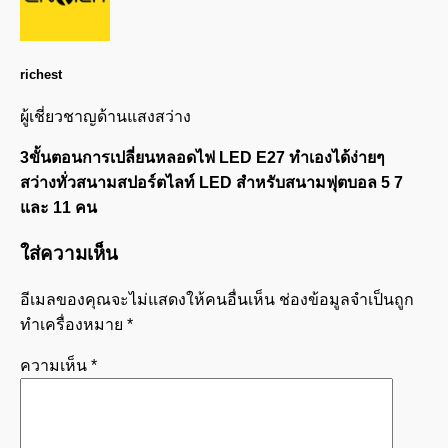
richest
ผู้เชี่ยวชาญด้านแสงสว่าง
3ขั้นตอนการเปลี่ยนหลอดไฟ LED E27 ทำเองได้ง่ายๆ
สว่างทั่วสนามสปอร์ตไลท์ LED สำหรับสนามฟุตบอล 5 7
และ 11 คน
ใส่ความเห็น
อีเมลของคุณจะไม่แสดงให้คนอื่นเห็น
ช่องข้อมูลจำเป็นถูก
ทำเครื่องหมาย
*
ความเห็น
*