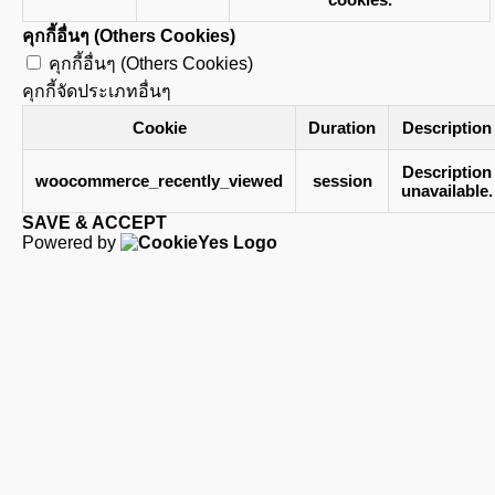
คุกกี้อื่นๆ (Others Cookies)
คุกกี้อื่นๆ (Others Cookies)
คุกกี้จัดประเภทอื่นๆ
Cookie
Duration
Description
Description
woocommerce_recently_viewed
session
unavailable.
SAVE & ACCEPT
Powered by