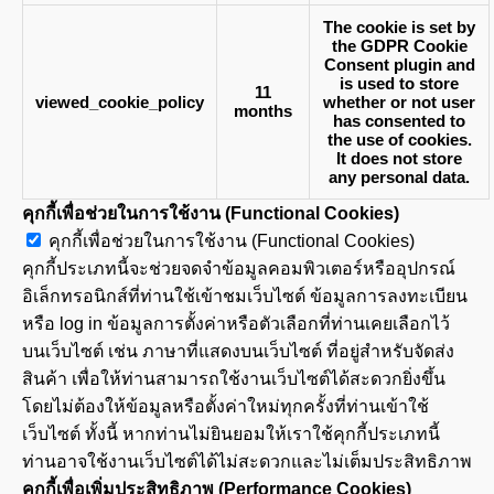
The cookie is set by
the GDPR Cookie
Consent plugin and
is used to store
11
viewed_cookie_policy
whether or not user
months
has consented to
the use of cookies.
It does not store
any personal data.
คุกกี้เพื่อช่วยในการใช้งาน (Functional Cookies)
คุกกี้เพื่อช่วยในการใช้งาน (Functional Cookies)
คุกกี้ประเภทนี้จะช่วยจดจำข้อมูลคอมพิวเตอร์หรืออุปกรณ์
อิเล็กทรอนิกส์ที่ท่านใช้เข้าชมเว็บไซต์ ข้อมูลการลงทะเบียน
หรือ log in ข้อมูลการตั้งค่าหรือตัวเลือกที่ท่านเคยเลือกไว้
บนเว็บไซต์ เช่น ภาษาที่แสดงบนเว็บไซต์ ที่อยู่สำหรับจัดส่ง
สินค้า เพื่อให้ท่านสามารถใช้งานเว็บไซต์ได้สะดวกยิ่งขึ้น
โดยไม่ต้องให้ข้อมูลหรือตั้งค่าใหม่ทุกครั้งที่ท่านเข้าใช้
เว็บไซต์ ทั้งนี้ หากท่านไม่ยินยอมให้เราใช้คุกกี้ประเภทนี้
ท่านอาจใช้งานเว็บไซต์ได้ไม่สะดวกและไม่เต็มประสิทธิภาพ
คุกกี้เพื่อเพิ่มประสิทธิภาพ (Performance Cookies)