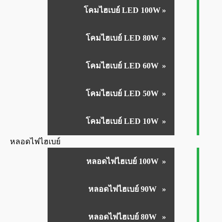
โคมไฮเบย์ LED 100W
โคมไฮเบย์ LED 80W
โคมไฮเบย์ LED 60W
โคมไฮเบย์ LED 50W
โคมไฮเบย์ LED 10W
หลอดไฟไฮเบย์
หลอดไฟไฮเบย์ 100W
หลอดไฟไฮเบย์ 90W
หลอดไฟไฮเบย์ 80W