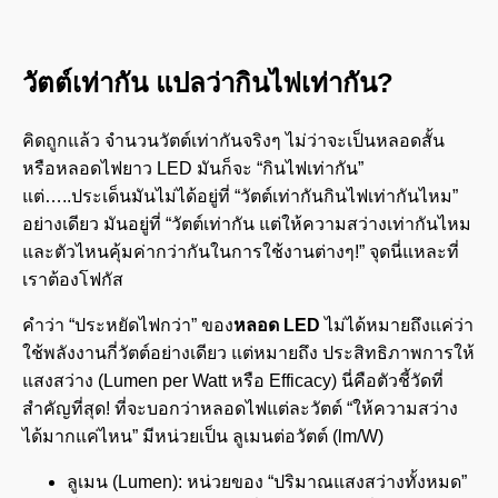
วัตต์เท่ากัน แปลว่ากินไฟเท่ากัน
?
คิดถูกแล้ว จำนวนวัตต์เท่ากันจริงๆ ไม่ว่าจะเป็นหลอดสั้น
หรือหลอดไฟยาว LED มันก็จะ “กินไฟเท่ากัน”
แต่…..ประเด็นมันไม่ได้อยู่ที่ “วัตต์เท่ากันกินไฟเท่ากันไหม”
อย่างเดียว มันอยู่ที่ “วัตต์เท่ากัน แต่ให้ความสว่างเท่ากันไหม
และตัวไหนคุ้มค่ากว่ากันในการใช้งานต่างๆ!” จุดนี่แหละที่
เราต้องโฟกัส
คำว่า “ประหยัดไฟกว่า” ของ
หลอด LED
ไม่ได้หมายถึงแค่ว่า
ใช้พลังงานกี่วัตต์อย่างเดียว แต่หมายถึง ประสิทธิภาพการให้
แสงสว่าง (Lumen per Watt หรือ Efficacy) นี่คือตัวชี้วัดที่
สำคัญที่สุด! ที่จะบอกว่าหลอดไฟแต่ละวัตต์ “ให้ความสว่าง
ได้มากแค่ไหน” มีหน่วยเป็น ลูเมนต่อวัตต์ (lm/W)
ลูเมน (Lumen): หน่วยของ “ปริมาณแสงสว่างทั้งหมด”