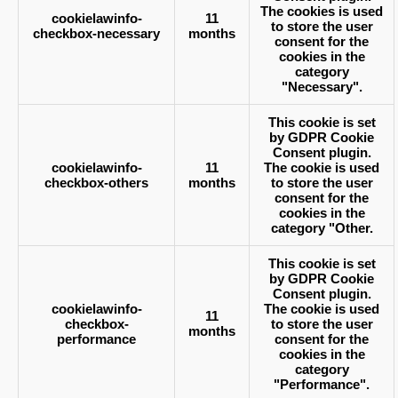
The cookies is used
cookielawinfo-
11
to store the user
checkbox-necessary
months
consent for the
cookies in the
category
"Necessary".
This cookie is set
by GDPR Cookie
Consent plugin.
cookielawinfo-
11
The cookie is used
checkbox-others
months
to store the user
consent for the
cookies in the
category "Other.
This cookie is set
by GDPR Cookie
Consent plugin.
cookielawinfo-
The cookie is used
11
checkbox-
to store the user
months
performance
consent for the
cookies in the
category
"Performance".