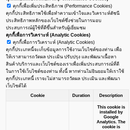
คุกกี้เพื่อเพิ่มประสิทธิภาพ (Performance Cookies)
คุกกี้ประสิทธิภาพใช้เพื่อทำความเข้าใจและวิเคราะห์ดัชนี
ประสิทธิภาพหลักของเว็บไซต์ซึ่งช่วยในการมอบ
ประสบการณ์ผู้ใช้ที่ดีขึ้นสำหรับผู้เยี่ยมชม
คุกกี้เพื่อการวิเคราะห์ (Analytic Cookies)
คุกกี้เพื่อการวิเคราะห์ (Analytic Cookies)
คุกกี้ประเภทนี้จะเก็บข้อมูลการใช้งานเว็บไซต์ของท่าน เพื่อ
ให้เราสามารถวัดผล ประเมิน ปรับปรุง และพัฒนาเนื้อหา
สินค้า/บริการและเว็บไซต์ของเราเพื่อเพิ่มประสบการณ์ที่ดี
ในการใช้เว็บไซต์ของท่าน ทั้งนี้ หากท่านไม่ยินยอมให้เราใช้
คุกกี้ประเภทนี้ เราจะไม่สามารถวัดผล ประเมิน และพัฒนา
เว็บไซต์ได้
Cookie
Duration
Description
This cookie is
installed by
Google
Analytics. The
cookie is