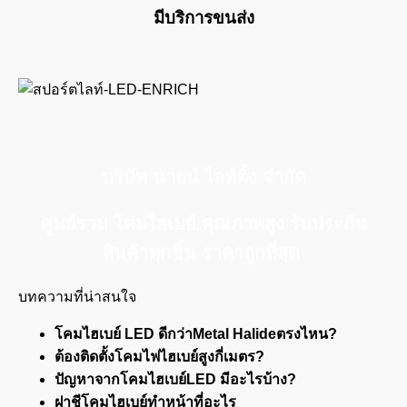
มีบริการขนส่ง
บริษัท นายน์ ไลท์ติ้ง จำกัด
ศูนย์รวม โคมไฮเบย์ คุณภาพสูง รับประกัน
สินค้าทุกชิ้น ราคาถูกที่สุด
บทความที่น่าสนใจ
โคมไฮเบย์ LED ดีกว่าMetal Halideตรงไหน?
ต้องติดตั้งโคมไฟไฮเบย์สูงกี่เมตร?
ปัญหาจากโคมไฮเบย์LED มีอะไรบ้าง?
ฝาชีโคมไฮเบย์ทำหน้าที่อะไร