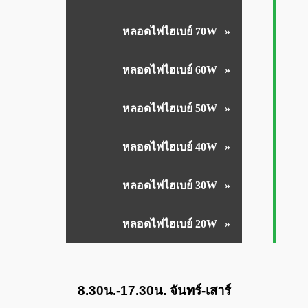
หลอดไฟไฮเบย์ 70W
หลอดไฟไฮเบย์ 60W
หลอดไฟไฮเบย์ 50W
หลอดไฟไฮเบย์ 40W
หลอดไฟไฮเบย์ 30W
หลอดไฟไฮเบย์ 20W
8.30น.-17.30น. จันทร์-เสาร์