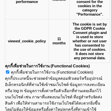
performance
consent for the
cookies in the
category
"Performance".
The cookie is set by
the GDPR Cookie
Consent plugin and
is used to store
11
viewed_cookie_policy
whether or not user
months
has consented to
the use of cookies.
It does not store
any personal data.
คุกกี้เพื่อช่วยในการใช้งาน (Functional Cookies)
คุกกี้เพื่อช่วยในการใช้งาน (Functional Cookies)
คุกกี้ประเภทนี้จะช่วยจดจำข้อมูลคอมพิวเตอร์หรืออุปกรณ์
อิเล็กทรอนิกส์ที่ท่านใช้เข้าชมเว็บไซต์ ข้อมูลการลงทะเบียน
หรือ log in ข้อมูลการตั้งค่าหรือตัวเลือกที่ท่านเคยเลือกไว้
บนเว็บไซต์ เช่น ภาษาที่แสดงบนเว็บไซต์ ที่อยู่สำหรับจัดส่ง
สินค้า เพื่อให้ท่านสามารถใช้งานเว็บไซต์ได้สะดวกยิ่งขึ้น
โดยไม่ต้องให้ข้อมูลหรือตั้งค่าใหม่ทุกครั้งที่ท่านเข้าใช้