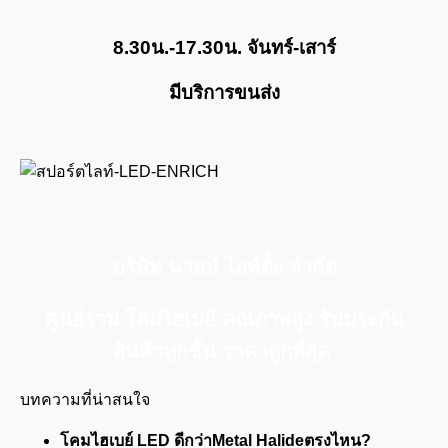
8.30น.-17.30น. จันทร์-เสาร์
มีบริการขนส่ง
บริษัท นายน์ ไลท์ติ้ง จำกัด
ศูนย์รวม โคมไฮเบย์ คุณภาพสูง รับประกัน
สินค้าทุกชิ้น ราคาถูกที่สุด
บทความที่น่าสนใจ
โคมไฮเบย์ LED ดีกว่าMetal Halideตรงไหน?