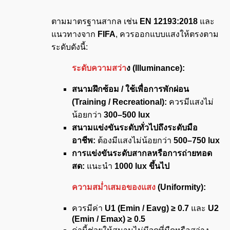
ตามมาตรฐานสากล เช่น
EN 12193:2018
และ
แนวทางจาก
FIFA
, ควรออกแบบแสงให้ตรงตาม
ระดับดังนี้:
ระดับความสว่า
ง (
Illuminance):
สนามฝึกซ้อม / ใช้เพื่อการพักผ่อน
(
Training / Recreational):
ควรมีแสงไม่
น้อยกว่า
300–500 lux
สนามแข่งขันระดับทั่วไปถึงระดับมือ
อาชีพ:
ต้องมีแสงไม่น้อยกว่า
500–750 lux
การแข่งขันระดับสากลหรือการถ่ายทอด
สด:
แนะนำ
1000 lux
ขึ้นไป
ความสม่ำเสมอของแสง
(
Uniformity):
ควรมีค่า
U1 (Emin / Eavg)
≥
0.7
และ
U2
(Emin / Emax)
≥
0.5