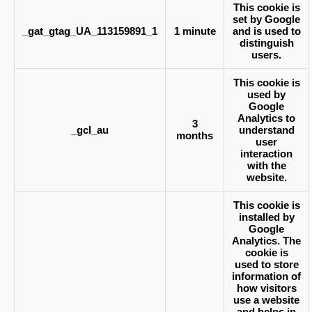
This cookie is
set by Google
_gat_gtag_UA_113159891_1
1 minute
and is used to
distinguish
users.
This cookie is
used by
Google
Analytics to
3
_gcl_au
understand
months
user
interaction
with the
website.
This cookie is
installed by
Google
Analytics. The
cookie is
used to store
information of
how visitors
use a website
and helps in