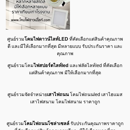
ศูนย์รวม
โคมไฟดาวน์ไลท์LED
ที่คัดเลือกแต่สินค้าคุณภาพ
ดี และมีให้เลือกมากที่สุด มีหลายแบบ รับประกันราคา และ
คุณภาพ
ศูนย์รวมโคม
ไฟสปอร์ตไลท์led
และฟลัดไลท์led ที่คัดเลือก
แต่สินค้าคุณภาพ มีให้เลือกมากที่สุด
ศูนย์รวมจัดจำหน่าย
เสาไฟถนน
โคมไฟถนนled เสาไฮแมส
เสาไฟสนาม โคมไฟสนาม ราคาถูก
ศูนย์รวม
โคมไฟถนนโซล่าเซลล์
รับประกันคุณภาพราคาถูก