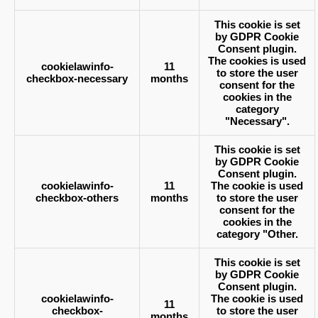
This cookie is set
by GDPR Cookie
Consent plugin.
The cookies is used
cookielawinfo-
11
to store the user
checkbox-necessary
months
consent for the
cookies in the
category
"Necessary".
This cookie is set
by GDPR Cookie
Consent plugin.
cookielawinfo-
11
The cookie is used
checkbox-others
months
to store the user
consent for the
cookies in the
category "Other.
This cookie is set
by GDPR Cookie
Consent plugin.
cookielawinfo-
The cookie is used
11
checkbox-
to store the user
months