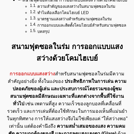
ความสำคัญของแสงสว่างในสนามฟุตซอลในร่ม
ทำไมต้องเลือกโคมไฮเบย์ LED
มาตรฐานแสงสว่างสำหรับสนามฟุตซอลในร่ม
การออกแบบและติดตั้งโคมไฮเบย์สำหรับสนามฟุตซอล
บทสรุป
สนามฟุตซอลในร่ม การออกแบบแสง
สว่
างด้วยโคมไฮเบย์
การออกแบบแสงสว่าง
สำหรับสนามฟุตซอลในร่มมีความ
สำคัญอย่างยิ่ง ทั้งในแง่ของ
ประสิทธิภาพในการเล่น ความ
ปลอดภัยของผู้เล่น และประสบการณ์โดยรวมของผู้ชม
สนามฟุตซอลมีลักษณะเฉพาะที่แตกต่างจากพื้นที่ใช้งาน
ทั่วไป
เช่น เพดานที่สูง ความเร็วของลูกบอลที่เคลื่อนที่
รวดเร็ว และการเล่นที่ต้องใช้ทักษะในการมองเห็นที่แม่นยำ
ในทุกทิศทาง การให้แสงสว่างจึงไม่ใช่เพียงแค่ “ให้สว่างพอ”
เท่านั้น แต่ต้องคำนึงถึง
ความสม่ำเสมอของแสง ความคม
ชัด ความถูกต้องของสี และการลดแสงแยงตา (Glare)
ด้วย