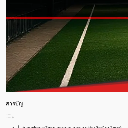
สารบัญ
สนามฟุตซอลในร่ม การออกแบบแสงสว่างด้วยโคมไฮเบย์