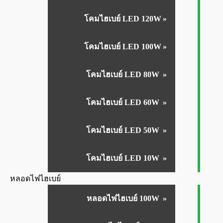
โคมไฮเบย์ LED 120W
โคมไฮเบย์ LED 100W
โคมไฮเบย์ LED 80W
โคมไฮเบย์ LED 60W
โคมไฮเบย์ LED 50W
โคมไฮเบย์ LED 10W
หลอดไฟไฮเบย์
หลอดไฟไฮเบย์ 100W