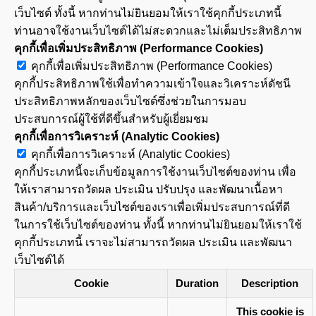
เว็บไซต์ ทั้งนี้ หากท่านไม่ยินยอมให้เราใช้คุกกี้ประเภทนี้
ท่านอาจใช้งานเว็บไซต์ได้ไม่สะดวกและไม่เต็มประสิทธิภาพ
คุกกี้เพื่อเพิ่มประสิทธิภาพ (Performance Cookies)
คุกกี้เพื่อเพิ่มประสิทธิภาพ (Performance Cookies)
คุกกี้ประสิทธิภาพใช้เพื่อทำความเข้าใจและวิเคราะห์ดัชนี
ประสิทธิภาพหลักของเว็บไซต์ซึ่งช่วยในการมอบ
ประสบการณ์ผู้ใช้ที่ดีขึ้นสำหรับผู้เยี่ยมชม
คุกกี้เพื่อการวิเคราะห์ (Analytic Cookies)
คุกกี้เพื่อการวิเคราะห์ (Analytic Cookies)
คุกกี้ประเภทนี้จะเก็บข้อมูลการใช้งานเว็บไซต์ของท่าน เพื่อ
ให้เราสามารถวัดผล ประเมิน ปรับปรุง และพัฒนาเนื้อหา
สินค้า/บริการและเว็บไซต์ของเราเพื่อเพิ่มประสบการณ์ที่ดี
ในการใช้เว็บไซต์ของท่าน ทั้งนี้ หากท่านไม่ยินยอมให้เราใช้
คุกกี้ประเภทนี้ เราจะไม่สามารถวัดผล ประเมิน และพัฒนา
เว็บไซต์ได้
Cookie
Duration
Description
This cookie is