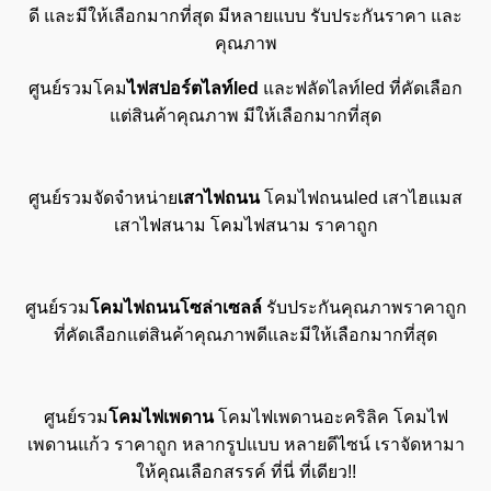
ดี และมีให้เลือกมากที่สุด มีหลายแบบ รับประกันราคา และ
คุณภาพ
ศูนย์รวมโคม
ไฟสปอร์ตไลท์led
และฟลัดไลท์led ที่คัดเลือก
แต่สินค้าคุณภาพ มีให้เลือกมากที่สุด
ศูนย์รวมจัดจำหน่าย
เสาไฟถนน
โคมไฟถนนled เสาไฮแมส
เสาไฟสนาม โคมไฟสนาม ราคาถูก
ศูนย์รวม
โคมไฟถนนโซล่าเซลล์
รับประกันคุณภาพราคาถูก
ที่คัดเลือกแต่สินค้าคุณภาพดีและมีให้เลือกมากที่สุด
ศูนย์รวม
โคมไฟเพดาน
โคมไฟเพดานอะคริลิค โคมไฟ
เพดานแก้ว ราคาถูก หลากรูปแบบ หลายดีไซน์ เราจัดหามา
ให้คุณเลือกสรรค์ ที่นี่ ที่เดียว!!