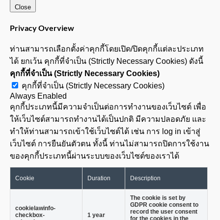
Close
Privacy Overview
ท่านสามารถเลือกตั้งค่าคุกกี้โดยเปิด/ปิดคุกกี้แต่ละประเภท
ได้ ยกเว้น คุกกี้ที่จำเป็น (Strictly Necessary Cookies) ดังนี้
คุกกี้ที่จำเป็น (Strictly Necessary Cookies)
คุกกี้ที่จำเป็น (Strictly Necessary Cookies)
Always Enabled
คุกกี้ประเภทนี้มีความจำเป็นต่อการทำงานของเว็บไซต์ เพื่อ
ให้เว็บไซต์สามารถทำงานได้เป็นปกติ มีความปลอดภัย และ
ทำให้ท่านสามารถเข้าใช้เว็บไซต์ได้ เช่น การ log in เข้าสู่
เว็บไซต์ การยืนยันตัวตน ทั้งนี้ ท่านไม่สามารถปิดการใช้งาน
ของคุกกี้ประเภทนี้ผ่านระบบของเว็บไซต์ของเราได้
Cookie
Duration
Description
The cookie is set by
GDPR cookie consent to
cookielawinfo-
record the user consent
checkbox-
1 year
for the cookies in the