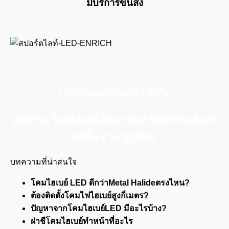
มีบริการขนส่ง
บริษัท นายน์ ไลท์ติ้ง จำกัด
ศูนย์รวม โคมไฮเบย์ คุณภาพสูง รับประกันสินค้า
ทุกชิ้น ราคาถูกที่สุด
บทความที่น่าสนใจ
โคมไฮเบย์ LED ดีกว่าMetal Halideตรงไหน?
ต้องติดตั้งโคมไฟไฮเบย์สูงกี่เมตร?
ปัญหาจากโคมไฮเบย์LED มีอะไรบ้าง?
ฝาชีโคมไฮเบย์ทำหน้าที่อะไร