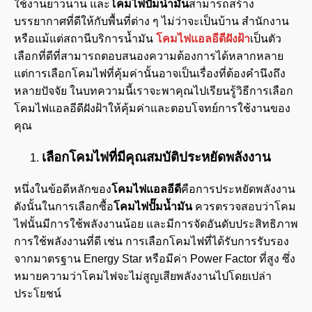
ใช้งานยาวนาน และ
โคมไฟปั๊มน้ำมัน
สามารถสร้าง
บรรยากาศที่ดีให้กับพื้นที่ต่าง ๆ ไม่ว่าจะเป็นบ้าน สำนักงาน
หรือแม้แต่สถานีบริการน้ำมัน
โคมไฟแอลอีดีฝังฝ้า
เป็นตัว
เลือกที่ดีที่สามารถตอบสนองความต้องการได้หลากหลาย
แต่การเลือกโคมไฟที่คุ้มค่านั้นอาจเป็นเรื่องที่ต้องคำนึงถึง
หลายปัจจัย ในบทความนี้เราจะพาคุณไปเรียนรู้วิธีการเลือก
โคมไฟแอลอีดีฝังฝ้าให้คุ้มค่าและตอบโจทย์การใช้งานของ
คุณ
เลือกโคมไฟที่มีคุณสมบัติประหยัดพลังงาน
หนึ่งในข้อดีหลักของ
โคมไฟแอลอีดี
คือการประหยัดพลังงาน
ดังนั้นในการเลือกซื้อ
โคมไฟปั๊มน้ำมัน
ควรตรวจสอบว่าโคม
ไฟนั้นมีการใช้พลังงานน้อย และมีการจัดอันดับประสิทธิภาพ
การใช้พลังงานที่ดี เช่น การเลือกโคมไฟที่ได้รับการรับรอง
จากมาตรฐาน Energy Star หรือมีค่า Power Factor ที่สูง ซึ่ง
หมายความว่าโคมไฟจะไม่สูญเสียพลังงานไปโดยเปล่า
ประโยชน์