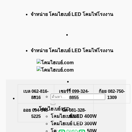
ข้าม
จำหน่าย โคมไฮเบย์ LED โคมไฟโรงงาน
ไป
ยัง
เนื้อหา
จำหน่าย โคมไฮเบย์ LED โคมไฟโรงงาน
เบล 062-816-
เชอร์รี่ 099-324-
ก้อย 082-750-
ค้นหา:
8816
8855
1309
โคมไฮเบย์ LED
ออย 094-548-
นิต 081-328-
5225
โคมไฮเบย์ LED 400W
9248
โคมไฮเบย์ LED 300W
โคมไฮเบย์ LED 250W