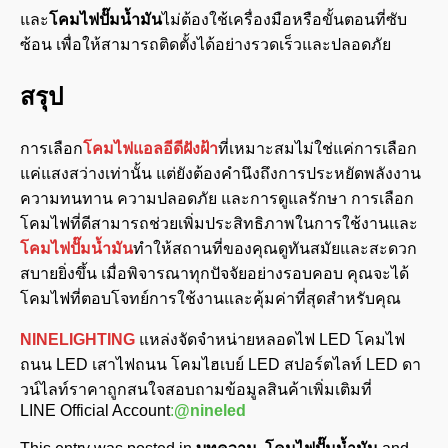
และ
โคมไฟปั๊มน้ำมัน
ไม่ต้องใช้เครื่องมือหรือขั้นตอนที่ซับ
ซ้อน เพื่อให้สามารถติดตั้งได้อย่างรวดเร็วและปลอดภัย
สรุป
การเลือก
โคมไฟแอลอีดีฝังฝ้า
ที่เหมาะสมไม่ใช่แค่การเลือก
แค่แสงสว่างเท่านั้น แต่ยังต้องคำนึงถึงการประหยัดพลังงาน
ความทนทาน ความปลอดภัย และการดูแลรักษา การเลือก
โคมไฟที่ดีสามารถช่วยเพิ่มประสิทธิภาพในการใช้งานและ
โคมไฟปั๊มน้ำมัน
ทำให้สถานที่ของคุณดูทันสมัยและสะดวก
สบายยิ่งขึ้น เมื่อพิจารณาทุกปัจจัยอย่างรอบคอบ คุณจะได้
โคมไฟที่ตอบโจทย์การใช้งานและคุ้มค่าที่สุดสำหรับคุณ
NINELIGHTING
แหล่งจัดจำหน่ายหลอดไฟ LED โคมไฟ
ถนน LED เสาไฟถนน โคมไฮเบย์ LED สปอร์ตไลท์ LED ดา
วน์ไลท์ราคาถูกสนใจสอบถามข้อมูลสินค้าเพิ่มเติมที่
LINE Official Account
:
@nineled