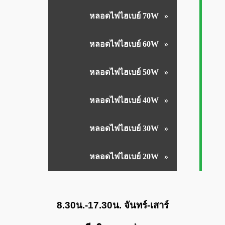
หลอดไฟไฮเบย์ 70W
หลอดไฟไฮเบย์ 60W
หลอดไฟไฮเบย์ 50W
หลอดไฟไฮเบย์ 40W
หลอดไฟไฮเบย์ 30W
หลอดไฟไฮเบย์ 20W
8.30น.-17.30น. จันทร์-เสาร์