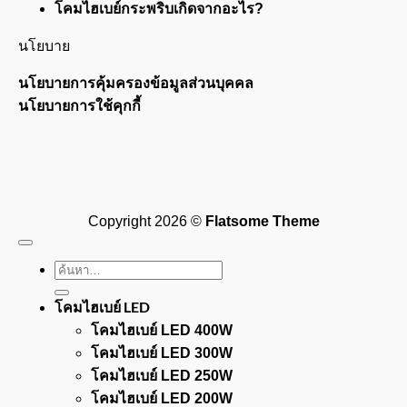
โคมไฮเบย์กระพริบเกิดจากอะไร?
นโยบาย
นโยบายการคุ้มครองข้อมูลส่วนบุคคล
นโยบายการใช้คุกกี้
Visa
PayPal
Stripe
MasterCard
Cash
On
Copyright 2026 ©
Flatsome Theme
Delivery
ค้นหา:
โคมไฮเบย์ LED
โคมไฮเบย์ LED 400W
โคมไฮเบย์ LED 300W
โคมไฮเบย์ LED 250W
โคมไฮเบย์ LED 200W