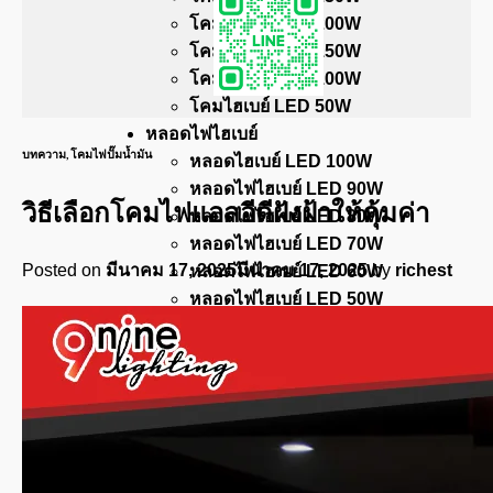
โคมไฮเบย์ LED 200W
โคมไฮเบย์ LED 150W
โคมไฮเบย์ LED 100W
โคมไฮเบย์ LED 50W
หลอดไฟไฮเบย์
บทความ
,
โคมไฟปั๊มน้ำมัน
หลอดไฮเบย์ LED 100W
หลอดไฟไฮเบย์ LED 90W
วิธีเลือกโคมไฟแอลอีดีฝังฝ้าให้คุ้มค่า
หลอดไฟไฮเบย์ LED 80W
หลอดไฟไฮเบย์ LED 70W
Posted on
มีนาคม 17, 2025
มีนาคม 17, 2025
by
richest
หลอดไฟไฮเบย์ LED 60W
หลอดไฟไฮเบย์ LED 50W
หลอดไฟไฮเบย์ LED 40W
หลอดไฟไฮเบย์ LED 30W
หลอดไฟไฮเบย์ LED 20W
โคมกันน้ำกันฝุ่น
สวิทช์ชิ่ง
บทความ
ติดต่อเรา