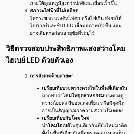
ภายใต้อุณหภูมิสูงกว่าปกติและเสื่อมเร็วขึ้น
สภาวะไฟฟ้าที่ไม่เสถียร
ไฟกระชาก แรงดันไฟตก หรือไฟเกิน ส่งผลให้
ไดรเวอร์และชิป LED เสื่อมสภาพเร็วขึ้น และ
อาจเสียหายก่อนอายุขัยที่ระบุไว้
วิธีตรวจสอบประสิทธิภาพแสงสว่างโคม
ไฮเบย์
LED
ด้วยตัวเอง
การสังเกตด้วยสายตา
เปรียบเทียบระหว่างดวงไฟในพื้นที่เดียวกัน
หากพบว่า
โคมไฟอุตสาหกรรม
บางดวงดู
สว่างน้อยลง สีของแสงเพี้ยน หรือมีจุดมืด
อาจเป็นสัญญาณว่าความสว่างเริ่มลดลง
เปรียบเทียบกับโคมใหม่
นำ
โคมไฮเบย์
ไฟรุ่นเดียวกันที่ยังใหม่มาติด
ตั้งในพื้นที่เดียวกันเพื่อตรวจสอบ หากเห็น