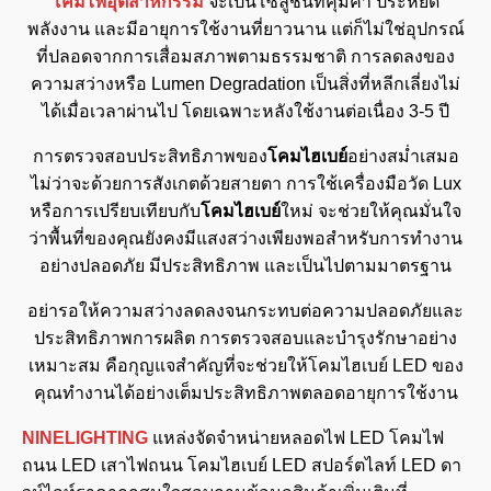
โคมไฟอุตสาหกรรม
จะเป็นโซลูชันที่คุ้มค่า ประหยัด
พลังงาน และมีอายุการใช้งานที่ยาวนาน แต่ก็ไม่ใช่อุปกรณ์
ที่ปลอดจากการเสื่อมสภาพตามธรรมชาติ การลดลงของ
ความสว่างหรือ Lumen Degradation เป็นสิ่งที่หลีกเลี่ยงไม่
ได้เมื่อเวลาผ่านไป โดยเฉพาะหลังใช้งานต่อเนื่อง 3-5 ปี
การตรวจสอบประสิทธิภาพของ
โคมไฮเบย์
อย่างสม่ำเสมอ
ไม่ว่าจะด้วยการสังเกตด้วยสายตา การใช้เครื่องมือวัด Lux
หรือการเปรียบเทียบกับ
โคมไฮเบย์
ใหม่ จะช่วยให้คุณมั่นใจ
ว่าพื้นที่ของคุณยังคงมีแสงสว่างเพียงพอสำหรับการทำงาน
อย่างปลอดภัย มีประสิทธิภาพ และเป็นไปตามมาตรฐาน
อย่ารอให้ความสว่างลดลงจนกระทบต่อความปลอดภัยและ
ประสิทธิภาพการผลิต การตรวจสอบและบำรุงรักษาอย่าง
เหมาะสม คือกุญแจสำคัญที่จะช่วยให้โคมไฮเบย์ LED ของ
คุณทำงานได้อย่างเต็มประสิทธิภาพตลอดอายุการใช้งาน
NINELIGHTING
แหล่งจัดจำหน่ายหลอดไฟ LED โคมไฟ
ถนน LED เสาไฟถนน โคมไฮเบย์ LED สปอร์ตไลท์ LED ดา