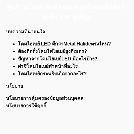
ศูนย์รวม โคมไฮเบย์ คุณภาพสูง รับประกันสินค้า
ทุกชิ้น ราคาถูกที่สุด
บทความที่น่าสนใจ
โคมไฮเบย์ LED ดีกว่าMetal Halideตรงไหน?
ต้องติดตั้งโคมไฟไฮเบย์สูงกี่เมตร?
ปัญหาจากโคมไฮเบย์LED มีอะไรบ้าง?
ฝาชีโคมไฮเบย์ทำหน้าที่อะไร
โคมไฮเบย์กระพริบเกิดจากอะไร?
นโยบาย
นโยบายการคุ้มครองข้อมูลส่วนบุคคล
นโยบายการใช้คุกกี้
Visa
PayPal
Stripe
MasterCard