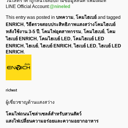
วน์ไลท์ราคาถูกสนใจสอบถามข้อมูลสินค้าเพิ่มเติมที่
LINE Official Account
:
@nineled
This entry was posted in
บทความ
,
โคมไฮเบย์
and tagged
ENRICH
,
วิธีตรวจสอบประสิทธิภาพแสงสว่างโคมไฮเบย์
หลังใช้งาน 3-5 ปี
,
โคมไฟอุตสาหกรรม
,
โคมไฮเบย์
,
โคม
ไฮเบย์ ENRICH
,
โคมไฮเบย์ LED
,
โคมไฮเบย์ LED
ENRICH
,
ไฮเบย์
,
ไฮเบย์ ENRICH
,
ไฮเบย์ LED
,
ไฮเบย์ LED
ENRICH
.
richest
ผู้เชี่ยวชาญด้านแสงสว่าง
โคมไฟถนนโซล่าเซลล์สำหรับสวนสัตว์
แสงไฟเปลี่ยนความอร่อยและความอยากอาหาร