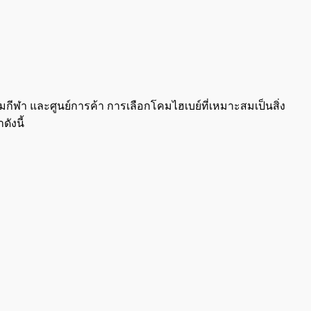
มกีฬา และศูนย์การค้า การเลือกโคมไฮเบย์ที่เหมาะสมเป็นสิ่ง
ังนี้