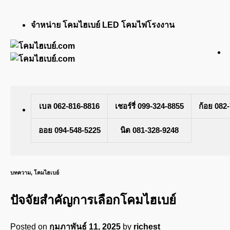
ข้าม
จำหน่าย โคมไฮเบย์ LED โคมไฟโรงงาน
ไป
ยัง
เนื้อหา
เบล 062-816-8816
เชอร์รี่ 099-324-8855
ก้อย 082
ออย 094-548-5225
นิต 081-328-9248
บทความ
,
โคมไฮเบย์
ปัจจัยสำคัญการเลือกโคมไฮเบย์
Posted on
กุมภาพันธ์ 11, 2025
by
richest