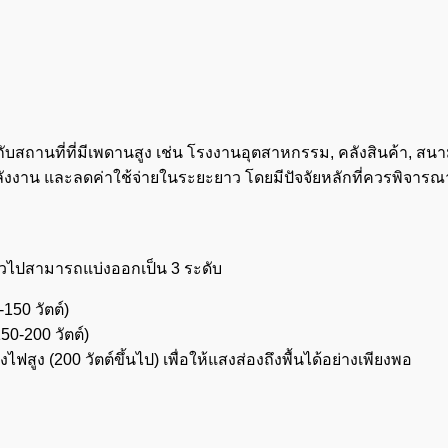
ับสถานที่ที่มีเพดานสูง เช่น โรงงานอุตสาหกรรม, คลังสินค้า, สนา
ังงาน และลดค่าใช้จ่ายในระยะยาว โดยมีปัจจัยหลักที่ควรพิจารณาด
ทั่วไปสามารถแบ่งออกเป็น 3 ระดับ
150 วัตต์)
0-200 วัตต์)
ไฟสูง (200 วัตต์ขึ้นไป) เพื่อให้แสงส่องถึงพื้นได้อย่างเพียงพอ