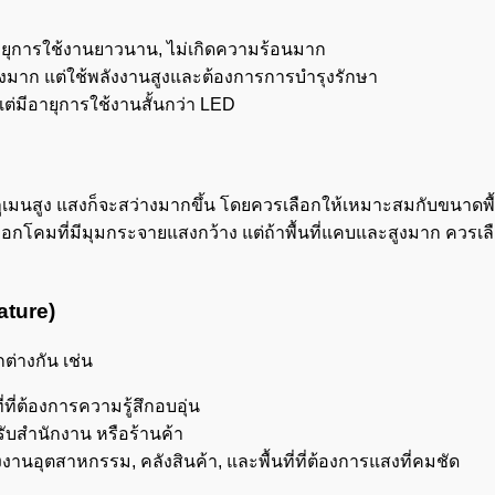
อายุการใช้งานยาวนาน, ไม่เกิดความร้อนมาก
่างมาก แต่ใช้พลังงานสูงและต้องการการบำรุงรักษา
แต่มีอายุการใช้งานสั้นกว่า LED
่าลูเมนสูง แสงก็จะสว่างมากขึ้น โดยควรเลือกให้เหมาะสมกับขนา
ือกโคมที่มีมุมกระจายแสงกว้าง แต่ถ้าพื้นที่แคบและสูงมาก ควรเล
ature)
ต่างกัน เช่น
ี่ต้องการความรู้สึกอบอุ่น
ับสำนักงาน หรือร้านค้า
นอุตสาหกรรม, คลังสินค้า, และพื้นที่ที่ต้องการแสงที่คมชัด