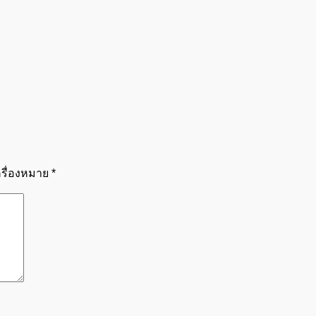
ครื่องหมาย
*