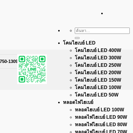
ค้นหา:
โคมไฮเบย์ LED
โคมไฮเบย์ LED 400W
โคมไฮเบย์ LED 300W
-750-1309
โคมไฮเบย์ LED 250W
โคมไฮเบย์ LED 200W
โคมไฮเบย์ LED 150W
โคมไฮเบย์ LED 100W
โคมไฮเบย์ LED 50W
หลอดไฟไฮเบย์
หลอดไฮเบย์ LED 100W
หลอดไฟไฮเบย์ LED 90W
หลอดไฟไฮเบย์ LED 80W
หลอดไฟไฮเบย์ LED 70W