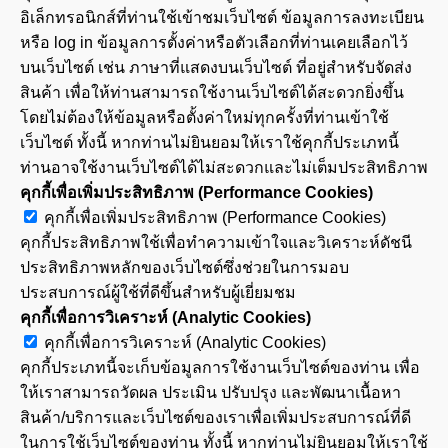
อิเล็กทรอนิกส์ที่ท่านใช้เข้าชมเว็บไซต์ ข้อมูลการลงทะเบียน
หรือ log in ข้อมูลการตั้งค่าหรือตัวเลือกที่ท่านเคยเลือกไว้
บนเว็บไซต์ เช่น ภาษาที่แสดงบนเว็บไซต์ ที่อยู่สำหรับจัดส่ง
สินค้า เพื่อให้ท่านสามารถใช้งานเว็บไซต์ได้สะดวกยิ่งขึ้น
โดยไม่ต้องให้ข้อมูลหรือตั้งค่าใหม่ทุกครั้งที่ท่านเข้าใช้
เว็บไซต์ ทั้งนี้ หากท่านไม่ยินยอมให้เราใช้คุกกี้ประเภทนี้
ท่านอาจใช้งานเว็บไซต์ได้ไม่สะดวกและไม่เต็มประสิทธิภาพ
คุกกี้เพื่อเพิ่มประสิทธิภาพ (Performance Cookies)
คุกกี้เพื่อเพิ่มประสิทธิภาพ (Performance Cookies)
คุกกี้ประสิทธิภาพใช้เพื่อทำความเข้าใจและวิเคราะห์ดัชนี
ประสิทธิภาพหลักของเว็บไซต์ซึ่งช่วยในการมอบ
ประสบการณ์ผู้ใช้ที่ดีขึ้นสำหรับผู้เยี่ยมชม
คุกกี้เพื่อการวิเคราะห์ (Analytic Cookies)
คุกกี้เพื่อการวิเคราะห์ (Analytic Cookies)
คุกกี้ประเภทนี้จะเก็บข้อมูลการใช้งานเว็บไซต์ของท่าน เพื่อ
ให้เราสามารถวัดผล ประเมิน ปรับปรุง และพัฒนาเนื้อหา
สินค้า/บริการและเว็บไซต์ของเราเพื่อเพิ่มประสบการณ์ที่ดี
ในการใช้เว็บไซต์ของท่าน ทั้งนี้ หากท่านไม่ยินยอมให้เราใช้