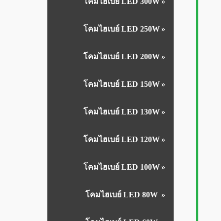
โคมไฮเบย์ LED 300W
โคมไฮเบย์ LED 250W
โคมไฮเบย์ LED 200W
โคมไฮเบย์ LED 150W
โคมไฮเบย์ LED 130W
โคมไฮเบย์ LED 120W
โคมไฮเบย์ LED 100W
โคมไฮเบย์ LED 80W