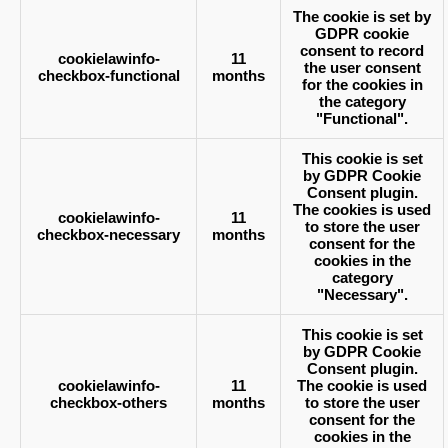
The cookie is set by
GDPR cookie
consent to record
cookielawinfo-
11
the user consent
checkbox-functional
months
for the cookies in
the category
"Functional".
This cookie is set
by GDPR Cookie
Consent plugin.
The cookies is used
cookielawinfo-
11
to store the user
checkbox-necessary
months
consent for the
cookies in the
category
"Necessary".
This cookie is set
by GDPR Cookie
Consent plugin.
cookielawinfo-
11
The cookie is used
checkbox-others
months
to store the user
consent for the
cookies in the