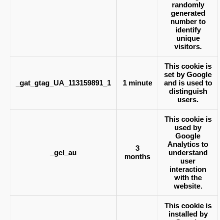
randomly
generated
number to
identify
unique
visitors.
This cookie is
set by Google
_gat_gtag_UA_113159891_1
1 minute
and is used to
distinguish
users.
This cookie is
used by
Google
Analytics to
3
_gcl_au
understand
months
user
interaction
with the
website.
This cookie is
installed by