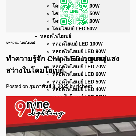
โคมไฮเบย์ LED 200W
โคมไฮเบย์ LED 150W
โคมไฮเบย์ LED 100W
โคมไฮเบย์ LED 50W
หลอดไฟไฮเบย์
บทความ
,
โคมไฮเบย์
หลอดไฮเบย์ LED 100W
หลอดไฟไฮเบย์ LED 90W
ทำความรู้จัก Chip LED กุญแจสู่แสง
หลอดไฟไฮเบย์ LED 80W
หลอดไฟไฮเบย์ LED 70W
สว่างในโคมไฮเบย์
หลอดไฟไฮเบย์ LED 60W
หลอดไฟไฮเบย์ LED 50W
Posted on
กุมภาพันธ์ 8, 2025
by
richest
หลอดไฟไฮเบย์ LED 40W
หลอดไฟไฮเบย์ LED 30W
หลอดไฟไฮเบย์ LED 20W
โคมกันน้ำกันฝุ่น
สวิทช์ชิ่ง
บทความ
ติดต่อเรา