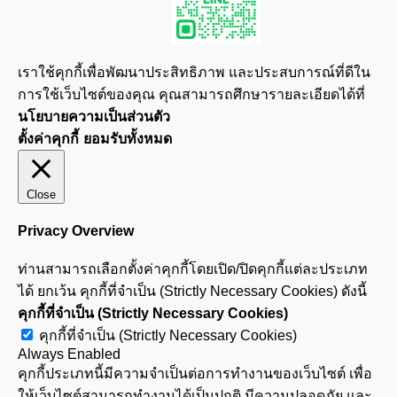
เราใช้คุกกี้เพื่อพัฒนาประสิทธิภาพ และประสบการณ์ที่ดีใน
การใช้เว็บไซต์ของคุณ คุณสามารถศึกษารายละเอียดได้ที่
นโยบายความเป็นส่วนตัว
ตั้งค่าคุกกี้
ยอมรับทั้งหมด
Close
Privacy Overview
ท่านสามารถเลือกตั้งค่าคุกกี้โดยเปิด/ปิดคุกกี้แต่ละประเภท
ได้ ยกเว้น คุกกี้ที่จำเป็น (Strictly Necessary Cookies) ดังนี้
คุกกี้ที่จำเป็น (Strictly Necessary Cookies)
คุกกี้ที่จำเป็น (Strictly Necessary Cookies)
Always Enabled
คุกกี้ประเภทนี้มีความจำเป็นต่อการทำงานของเว็บไซต์ เพื่อ
ให้เว็บไซต์สามารถทำงานได้เป็นปกติ มีความปลอดภัย และ