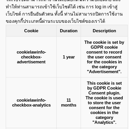
ทำให้ท่านสามารถเข้าใช้เว็บไซต์ได้ เช่น การ log in เข้าสู่
เว็บไซต์ การยืนยันตัวตน ทั้งนี้ ท่านไม่สามารถปิดการใช้งาน
ของคุกกี้ประเภทนี้ผ่านระบบของเว็บไซต์ของเราได้
Cookie
Duration
Description
The cookie is set by
GDPR cookie
cookielawinfo-
consent to record
checkbox-
1 year
the user consent
advertisement
for the cookies in
the category
"Advertisement".
This cookie is set
by GDPR Cookie
Consent plugin.
The cookie is used
cookielawinfo-
11
to store the user
checkbox-analytics
months
consent for the
cookies in the
category
"Analytics".