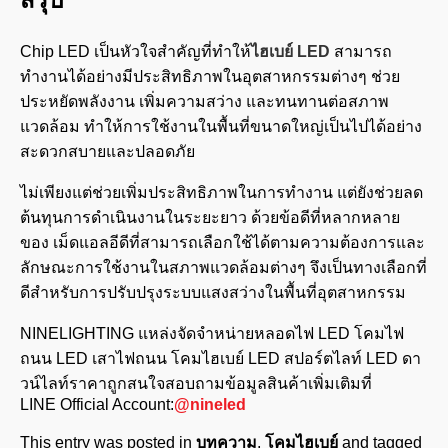
Chip LED เป็นหัวใจสำคัญที่ทำให้
ไฮเบย์
LED
สามารถ
ทำงานได้อย่างมีประสิทธิภาพในอุตสาหกรรมต่างๆ ช่วย
ประหยัดพลังงาน เพิ่มความสว่าง และทนทานต่อสภาพ
แวดล้อม ทำให้การใช้งานในพื้นที่ขนาดใหญ่เป็นไปได้อย่าง
สะดวกสบายและปลอดภัย
ไม่เพียงแต่ช่วยเพิ่มประสิทธิภาพในการทำงาน แต่ยังช่วยลด
ต้นทุนการดำเนินงานในระยะยาว ด้วยข้อดีที่หลากหลาย
ของ เม็ดแอลอีดีที่สามารถเลือกใช้ได้ตามความต้องการและ
ลักษณะการใช้งานในสภาพแวดล้อมต่างๆ จึงเป็นทางเลือกที่
ดีสำหรับการปรับปรุงระบบแสงสว่างในพื้นที่อุตสาหกรรม
NINELIGHTING แหล่งจัดจำหน่ายหลอดไฟ LED โคมไฟ
ถนน LED เสาไฟถนน โคมไฮเบย์ LED สปอร์ตไลท์ LED ดา
วน์ไลท์ราคาถูกสนใจสอบถามข้อมูลสินค้าเพิ่มเติมที่
LINE Official Account:
@nineled
This entry was posted in
บทความ
,
โคมไฮเบย์
and tagged