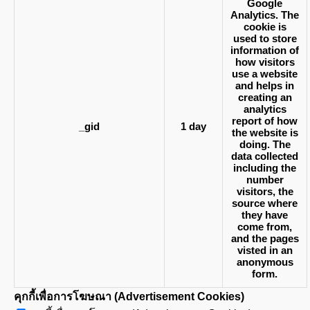
Google
Analytics. The
cookie is
used to store
information of
how visitors
use a website
and helps in
creating an
analytics
report of how
_gid
1 day
the website is
doing. The
data collected
including the
number
visitors, the
source where
they have
come from,
and the pages
visted in an
anonymous
form.
คุกกี้เพื่อการโฆษณา (Advertisement Cookies)