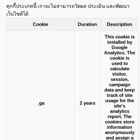
คุกกี้ประเภทนี้ เราจะไม่สามารถวัดผล ประเมิน และพัฒนา
เว็บไซต์ได้
Cookie
Duration
Description
This cookie is
installed by
Google
Analytics. The
cookie is
used to
calculate
visitor,
session,
campaign
data and keep
track of site
usage for the
_ga
2 years
site's
analytics
report. The
cookies store
information
anonymously
and assign a