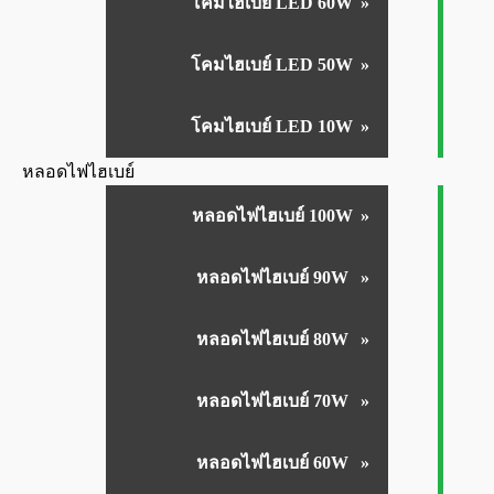
โคมไฮเบย์ LED 60W
โคมไฮเบย์ LED 50W
โคมไฮเบย์ LED 10W
หลอดไฟไฮเบย์
หลอดไฟไฮเบย์ 100W
หลอดไฟไฮเบย์ 90W
หลอดไฟไฮเบย์ 80W
หลอดไฟไฮเบย์ 70W
หลอดไฟไฮเบย์ 60W