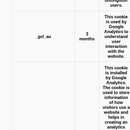
distinguish
users.
This cookie
is used by
Google
Analytics to
3
_gcl_au
understand
months
user
interaction
with the
website.
This cookie
is installed
by Google
Analytics.
The cookie is
used to store
information
of how
visitors use a
website and
helps in
creating an
analytics