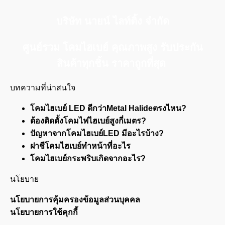
บริษัท นายน์ ไลท์ติ้ง จำกัด
ศูนย์รวม โคมไฮเบย์ คุณภาพสูง รับประกัน
สินค้าทุกชิ้น ราคาถูกที่สุด
บทความที่น่าสนใจ
โคมไฮเบย์ LED ดีกว่าMetal Halideตรงไหน?
ต้องติดตั้งโคมไฟไฮเบย์สูงกี่เมตร?
ปัญหาจากโคมไฮเบย์LED มีอะไรบ้าง?
ฝาชีโคมไฮเบย์ทำหน้าที่อะไร
โคมไฮเบย์กระพริบเกิดจากอะไร?
นโยบาย
นโยบายการคุ้มครองข้อมูลส่วนบุคคล
นโยบายการใช้คุกกี้