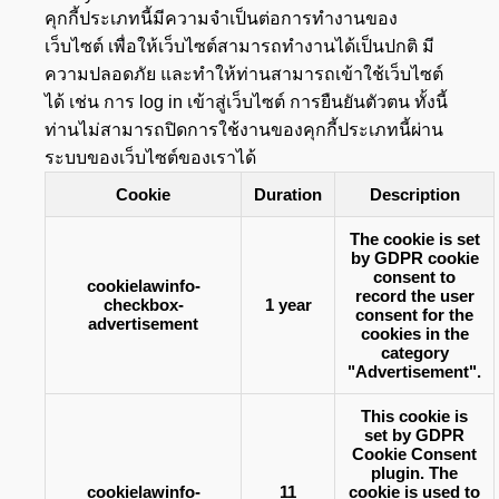
คุกกี้ประเภทนี้มีความจำเป็นต่อการทำงานของ
เว็บไซต์ เพื่อให้เว็บไซต์สามารถทำงานได้เป็นปกติ มี
ความปลอดภัย และทำให้ท่านสามารถเข้าใช้เว็บไซต์
ได้ เช่น การ log in เข้าสู่เว็บไซต์ การยืนยันตัวตน ทั้งนี้
ท่านไม่สามารถปิดการใช้งานของคุกกี้ประเภทนี้ผ่าน
ระบบของเว็บไซต์ของเราได้
Cookie
Duration
Description
The cookie is set
by GDPR cookie
consent to
cookielawinfo-
record the user
checkbox-
1 year
consent for the
advertisement
cookies in the
category
"Advertisement".
This cookie is
set by GDPR
Cookie Consent
plugin. The
cookielawinfo-
11
cookie is used to