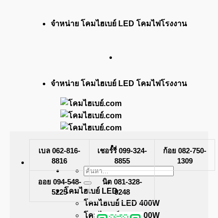
ข้าม
จำหน่าย โคมไฮเบย์ LED โคมไฟโรงงาน
ไป
ยัง
เนื้อหา
จำหน่าย โคมไฮเบย์ LED โคมไฟโรงงาน
เบล 062-816-
เชอร์รี่ 099-324-
ก้อย 082-750-
8816
8855
1309
ค้นหา:
ออย 094-548-
นิต 081-328-
โคมไฮเบย์ LED
5225
9248
โคมไฮเบย์ LED 400W
โคมไฮเบย์ LED 300W