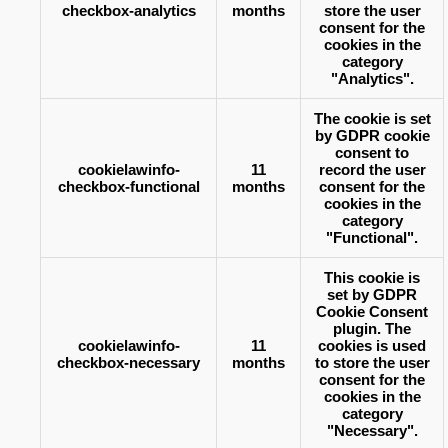
checkbox-analytics
months
store the user
consent for the
cookies in the
category
"Analytics".
The cookie is set
by GDPR cookie
consent to
cookielawinfo-
11
record the user
checkbox-functional
months
consent for the
cookies in the
category
"Functional".
This cookie is
set by GDPR
Cookie Consent
plugin. The
cookielawinfo-
11
cookies is used
checkbox-necessary
months
to store the user
consent for the
cookies in the
category
"Necessary".