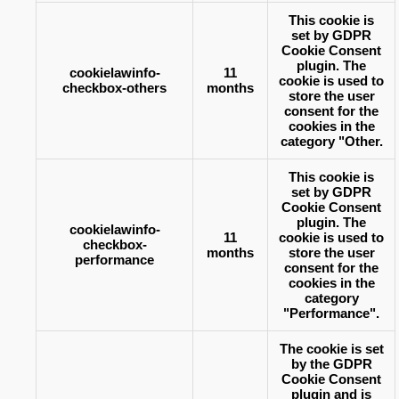
This cookie is
set by GDPR
Cookie Consent
plugin. The
cookielawinfo-
11
cookie is used to
checkbox-others
months
store the user
consent for the
cookies in the
category "Other.
This cookie is
set by GDPR
Cookie Consent
plugin. The
cookielawinfo-
11
cookie is used to
checkbox-
months
store the user
performance
consent for the
cookies in the
category
"Performance".
The cookie is set
by the GDPR
Cookie Consent
plugin and is