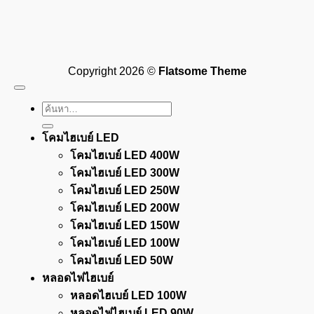
Visa
PayPal
Stripe
MasterCard
Cash
On
Copyright 2026 ©
Flatsome Theme
Delivery
ค้นหา:
โคมไฮเบย์ LED
โคมไฮเบย์ LED 400W
โคมไฮเบย์ LED 300W
โคมไฮเบย์ LED 250W
โคมไฮเบย์ LED 200W
โคมไฮเบย์ LED 150W
โคมไฮเบย์ LED 100W
โคมไฮเบย์ LED 50W
หลอดไฟไฮเบย์
หลอดไฮเบย์ LED 100W
หลอดไฟไฮเบย์ LED 90W