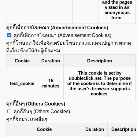
and the pages
visted in an
anonymous
form.
คุกกี้เพื่อการโฆษณา (Advertisement Cookies)
คุกกี้เพื่อการโฆษณา (Advertisement Cookies)
คุกกี้โฆษณาใช้เพื่อจัดเตรียมโฆษณาและแคมเปญการตลาด
ที่เกี่ยวข้องให้กับผู้เยี่ยมชม
Cookie
Duration
Description
This cookie is set by
doubleclick.net. The purpose
15
test_cookie
of the cookie is to determine if
minutes
the user's browser supports
cookies.
คุกกี้อื่นๆ (Others Cookies)
คุกกี้อื่นๆ (Others Cookies)
คุกกี้จัดประเภทอื่นๆ
Cookie
Duration
Description