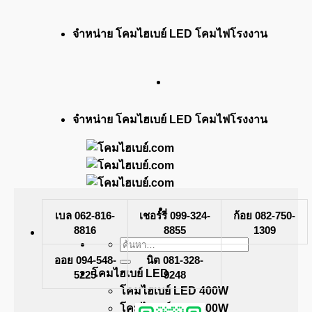
ข้าม
จำหน่าย โคมไฮเบย์ LED โคมไฟโรงงาน
ไป
ยัง
เนื้อหา
จำหน่าย โคมไฮเบย์ LED โคมไฟโรงงาน
เบล 062-816-
เชอร์รี่ 099-324-
ก้อย 082-750-
8816
8855
1309
ค้นหา:
ออย 094-548-
นิต 081-328-
โคมไฮเบย์ LED
5225
9248
โคมไฮเบย์ LED 400W
โคมไฮเบย์ LED 300W