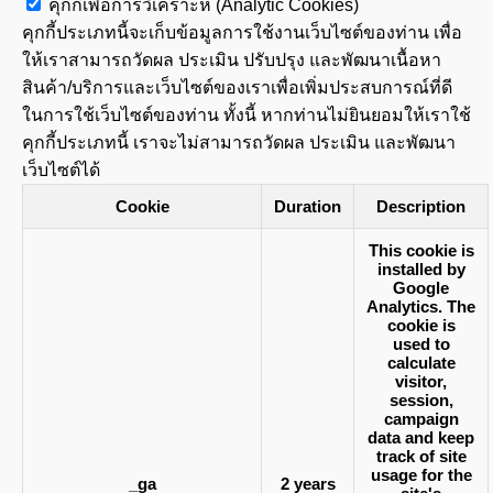
คุกกี้เพื่อการวิเคราะห์ (Analytic Cookies)
คุกกี้ประเภทนี้จะเก็บข้อมูลการใช้งานเว็บไซต์ของท่าน เพื่อ
ให้เราสามารถวัดผล ประเมิน ปรับปรุง และพัฒนาเนื้อหา
สินค้า/บริการและเว็บไซต์ของเราเพื่อเพิ่มประสบการณ์ที่ดี
ในการใช้เว็บไซต์ของท่าน ทั้งนี้ หากท่านไม่ยินยอมให้เราใช้
คุกกี้ประเภทนี้ เราจะไม่สามารถวัดผล ประเมิน และพัฒนา
เว็บไซต์ได้
Cookie
Duration
Description
This cookie is
installed by
Google
Analytics. The
cookie is
used to
calculate
visitor,
session,
campaign
data and keep
track of site
usage for the
_ga
2 years