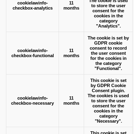
The cookie is used
cookielawinfo-
11
to store the user
checkbox-analytics
months
consent for the
cookies in the
category
"Analytics".
The cookie is set by
GDPR cookie
consent to record
cookielawinfo-
11
the user consent
checkbox-functional
months
for the cookies in
the category
"Functional".
This cookie is set
by GDPR Cookie
Consent plugin.
The cookies is used
cookielawinfo-
11
to store the user
checkbox-necessary
months
consent for the
cookies in the
category
"Necessary".
This cookie is set