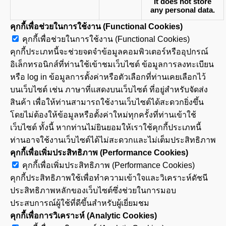
It does not store
any personal data.
คุกกี้เพื่อช่วยในการใช้งาน (Functional Cookies)
คุกกี้เพื่อช่วยในการใช้งาน (Functional Cookies)
คุกกี้ประเภทนี้จะช่วยจดจำข้อมูลคอมพิวเตอร์หรืออุปกรณ์
อิเล็กทรอนิกส์ที่ท่านใช้เข้าชมเว็บไซต์ ข้อมูลการลงทะเบียน
หรือ log in ข้อมูลการตั้งค่าหรือตัวเลือกที่ท่านเคยเลือกไว้
บนเว็บไซต์ เช่น ภาษาที่แสดงบนเว็บไซต์ ที่อยู่สำหรับจัดส่ง
สินค้า เพื่อให้ท่านสามารถใช้งานเว็บไซต์ได้สะดวกยิ่งขึ้น
โดยไม่ต้องให้ข้อมูลหรือตั้งค่าใหม่ทุกครั้งที่ท่านเข้าใช้
เว็บไซต์ ทั้งนี้ หากท่านไม่ยินยอมให้เราใช้คุกกี้ประเภทนี้
ท่านอาจใช้งานเว็บไซต์ได้ไม่สะดวกและไม่เต็มประสิทธิภาพ
คุกกี้เพื่อเพิ่มประสิทธิภาพ (Performance Cookies)
คุกกี้เพื่อเพิ่มประสิทธิภาพ (Performance Cookies)
คุกกี้ประสิทธิภาพใช้เพื่อทำความเข้าใจและวิเคราะห์ดัชนี
ประสิทธิภาพหลักของเว็บไซต์ซึ่งช่วยในการมอบ
ประสบการณ์ผู้ใช้ที่ดีขึ้นสำหรับผู้เยี่ยมชม
คุกกี้เพื่อการวิเคราะห์ (Analytic Cookies)