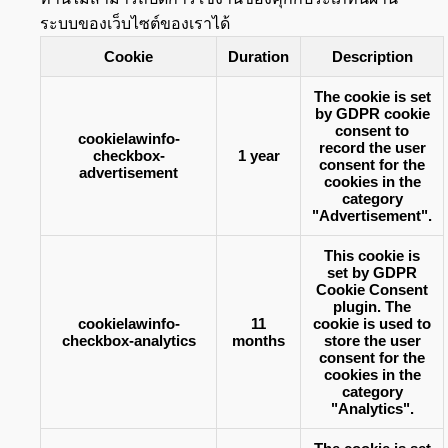
ระบบของเว็บไซต์ของเราได้
Cookie
Duration
Description
The cookie is set
by GDPR cookie
consent to
cookielawinfo-
record the user
checkbox-
1 year
consent for the
advertisement
cookies in the
category
"Advertisement".
This cookie is
set by GDPR
Cookie Consent
plugin. The
cookielawinfo-
11
cookie is used to
checkbox-analytics
months
store the user
consent for the
cookies in the
category
"Analytics".