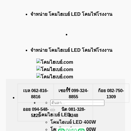
ข้าม
จำหน่าย โคมไฮเบย์ LED โคมไฟโรงงาน
ไป
ยัง
เนื้อหา
จำหน่าย โคมไฮเบย์ LED โคมไฟโรงงาน
เบล 062-816-
เชอร์รี่ 099-324-
ก้อย 082-750-
8816
8855
1309
ค้นหา:
ออย 094-548-
นิต 081-328-
โคมไฮเบย์ LED
5225
9248
โคมไฮเบย์ LED 400W
โคมไฮเบย์ LED 300W