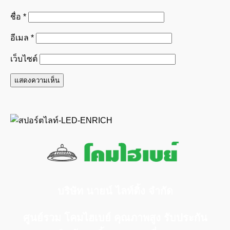
ชื่อ
*
อีเมล
*
เว็บไซต์
บริษัท นายน์ ไลท์ติ้ง จำกัด
ศูนย์รวม โคมไฮเบย์ คุณภาพสูง รับประกัน