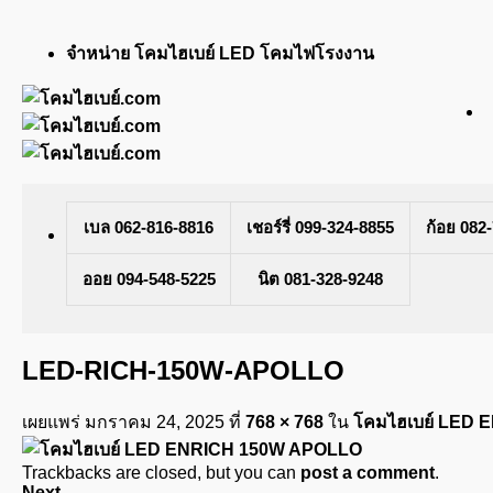
ข้าม
จำหน่าย โคมไฮเบย์ LED โคมไฟโรงงาน
ไป
ยัง
เนื้อหา
เบล 062-816-8816
เชอร์รี่ 099-324-8855
ก้อย 082
ออย 094-548-5225
นิต 081-328-9248
LED-RICH-150W-APOLLO
เผยแพร่
มกราคม 24, 2025
ที่
768 × 768
ใน
โคมไฮเบย์ LED
Trackbacks are closed, but you can
post a comment
.
Next
→