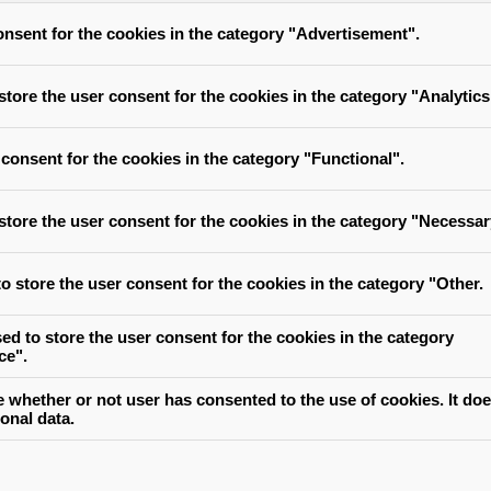
nsent for the cookies in the category "Advertisement".
tore the user consent for the cookies in the category "Analytics
consent for the cookies in the category "Functional".
tore the user consent for the cookies in the category "Necessar
 store the user consent for the cookies in the category "Other.
d to store the user consent for the cookies in the category
ce".
 whether or not user has consented to the use of cookies. It do
onal data.