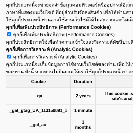
คุกกี้ประเภทนี้จะช่วยจดจำข้อมูลคอมพิวเตอร์หรืออุปกรณ์อิเล็กท
ภาษาที่แสดงบนเว็บไซต์ ที่อยู่สำหรับจัดส่งสินค้า เพื่อให้ท่านสาม
ใช้คุกกี้ประเภทนี้ ท่านอาจใช้งานเว็บไซต์ได้ไม่สะดวกและไม่เ
คุกกี้เพื่อเพิ่มประสิทธิภาพ (Performance Cookies)
คุกกี้เพื่อเพิ่มประสิทธิภาพ (Performance Cookies)
คุกกี้ประสิทธิภาพใช้เพื่อทำความเข้าใจและวิเคราะห์ดัชนีประสิ
คุกกี้เพื่อการวิเคราะห์ (Analytic Cookies)
คุกกี้เพื่อการวิเคราะห์ (Analytic Cookies)
คุกกี้ประเภทนี้จะเก็บข้อมูลการใช้งานเว็บไซต์ของท่าน เพื่อให
ของท่าน ทั้งนี้ หากท่านไม่ยินยอมให้เราใช้คุกกี้ประเภทนี้ เร
Cookie
Duration
This cookie is
_ga
2 years
site's ana
_gat_gtag_UA_113159891_1
1 minute
3
_gcl_au
months