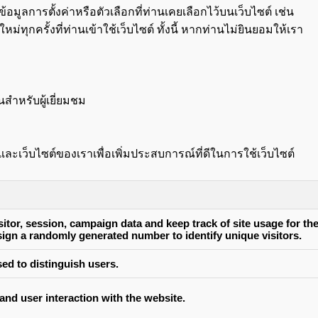
อมูลการตั้งค่าหรือตัวเลือกที่ท่านเคยเลือกไว้บนเว็บไซต์ เช่น
ม่ทุกครั้งที่ท่านเข้าใช้เว็บไซต์ ทั้งนี้ หากท่านไม่ยินยอมให้เรา
สำหรับผู้เยี่ยมชม
และเว็บไซต์ของเราเพื่อเพิ่มประสบการณ์ที่ดีในการใช้เว็บไซต์
isitor, session, campaign data and keep track of site usage for th
sign a randomly generated number to identify unique visitors.
sed to distinguish users.
and user interaction with the website.