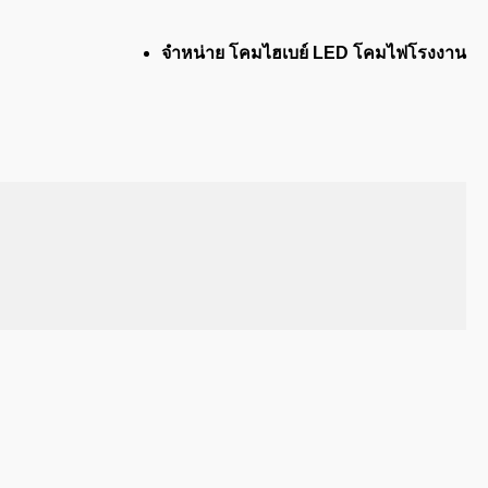
จำหน่าย โคมไฮเบย์ LED โคมไฟโรงงาน