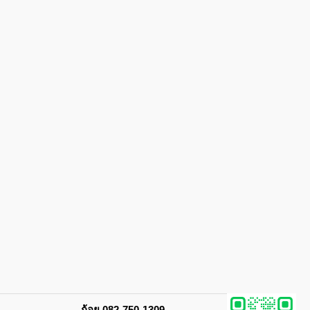
ก้อย 082-750-1309