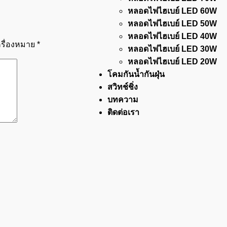
หลอดไฟไฮเบย์ LED 60W
หลอดไฟไฮเบย์ LED 50W
หลอดไฟไฮเบย์ LED 40W
ครื่องหมาย
*
หลอดไฟไฮเบย์ LED 30W
หลอดไฟไฮเบย์ LED 20W
โคมกันน้ำกันฝุ่น
สวิทช์ชิ่ง
บทความ
ติดต่อเรา