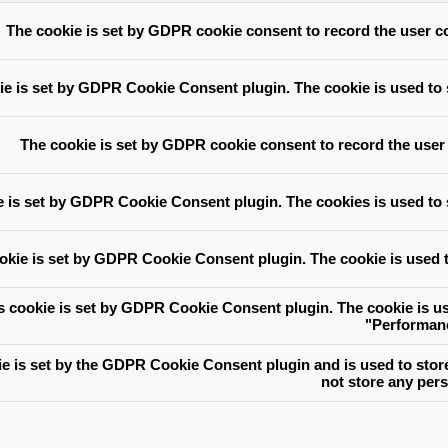
The cookie is set by GDPR cookie consent to record the user co
ie is set by GDPR Cookie Consent plugin. The cookie is used to s
The cookie is set by GDPR cookie consent to record the user 
e is set by GDPR Cookie Consent plugin. The cookies is used to s
okie is set by GDPR Cookie Consent plugin. The cookie is used to
s cookie is set by GDPR Cookie Consent plugin. The cookie is use
"Performan
e is set by the GDPR Cookie Consent plugin and is used to store
not store any pers