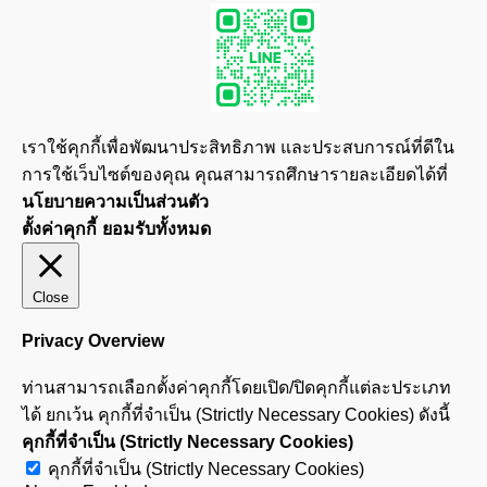
เราใช้คุกกี้เพื่อพัฒนาประสิทธิภาพ และประสบการณ์ที่ดีใน
การใช้เว็บไซต์ของคุณ คุณสามารถศึกษารายละเอียดได้ที่
นโยบายความเป็นส่วนตัว
ตั้งค่าคุกกี้
ยอมรับทั้งหมด
Close
Privacy Overview
ท่านสามารถเลือกตั้งค่าคุกกี้โดยเปิด/ปิดคุกกี้แต่ละประเภท
ได้ ยกเว้น คุกกี้ที่จำเป็น (Strictly Necessary Cookies) ดังนี้
คุกกี้ที่จำเป็น (Strictly Necessary Cookies)
คุกกี้ที่จำเป็น (Strictly Necessary Cookies)