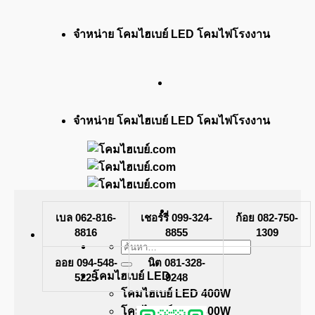
ข้าม
จำหน่าย โคมไฮเบย์ LED โคมไฟโรงงาน
ไป
ยัง
เนื้อหา
จำหน่าย โคมไฮเบย์ LED โคมไฟโรงงาน
เบล 062-816-
เชอร์รี่ 099-324-
ก้อย 082-750-
8816
8855
1309
ค้นหา:
ออย 094-548-
นิต 081-328-
โคมไฮเบย์ LED
5225
9248
โคมไฮเบย์ LED 400W
โคมไฮเบย์ LED 300W