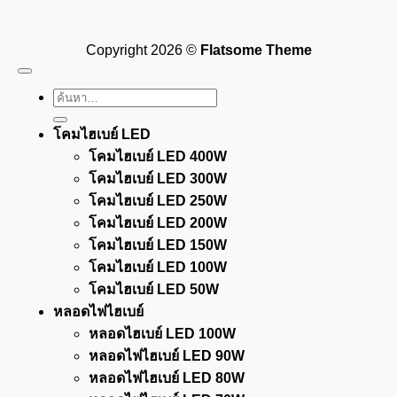
Stripe
MasterCard
Cash
On
Copyright 2026 ©
Flatsome Theme
Delivery
ค้นหา:
โคมไฮเบย์ LED
โคมไฮเบย์ LED 400W
โคมไฮเบย์ LED 300W
โคมไฮเบย์ LED 250W
โคมไฮเบย์ LED 200W
โคมไฮเบย์ LED 150W
โคมไฮเบย์ LED 100W
โคมไฮเบย์ LED 50W
หลอดไฟไฮเบย์
หลอดไฮเบย์ LED 100W
หลอดไฟไฮเบย์ LED 90W
หลอดไฟไฮเบย์ LED 80W