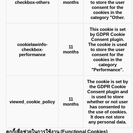
checkbox-others
months
to store the user
consent for the
cookies in the
category "Other.
This cookie is set
by GDPR Cookie
Consent plugin.
cookielawinfo-
The cookie is used
11
checkbox-
to store the user
months
performance
consent for the
cookies in the
category
"Performance".
The cookie is set by
the GDPR Cookie
Consent plugin and
is used to store
11
viewed_cookie_policy
whether or not user
months
has consented to
the use of cookies.
It does not store
any personal data.
คุกกี้เพื่อช่วยในการใช้งาน (Functional Cookies)