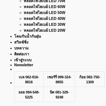
หลอดไฟไฮเบย์ LED 70W
หลอดไฟไฮเบย์ LED 60W
หลอดไฟไฮเบย์ LED 50W
หลอดไฟไฮเบย์ LED 40W
หลอดไฟไฮเบย์ LED 30W
หลอดไฟไฮเบย์ LED 20W
โคมกันน้ำกันฝุ่น
สวิทช์ชิ่ง
บทความ
ติดต่อเรา
เข้าสู่ระบบ
Newsletter
เบล 062-816-
เชอร์รี่ 099-324-
ก้อย 082-750-
8816
8855
1309
ออย 094-548-
นิต 081-328-
5225
9248