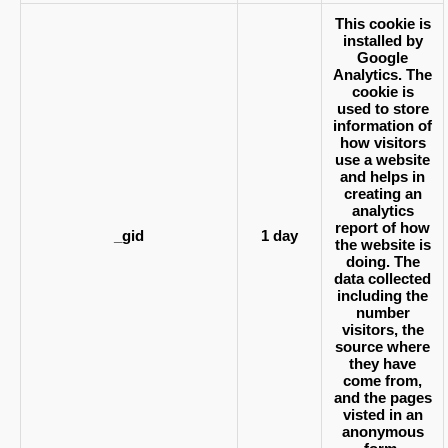
This cookie is
installed by
Google
Analytics. The
cookie is
used to store
information of
how visitors
use a website
and helps in
creating an
analytics
report of how
_gid
1 day
the website is
doing. The
data collected
including the
number
visitors, the
source where
they have
come from,
and the pages
visted in an
anonymous