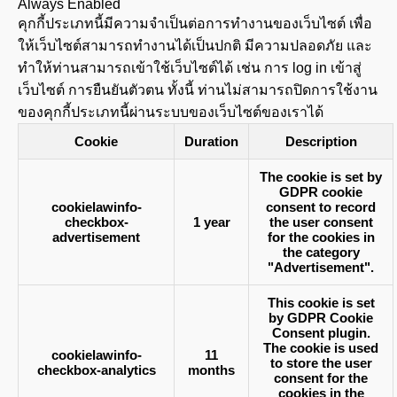
Always Enabled
คุกกี้ประเภทนี้มีความจำเป็นต่อการทำงานของเว็บไซต์ เพื่อ
ให้เว็บไซต์สามารถทำงานได้เป็นปกติ มีความปลอดภัย และ
ทำให้ท่านสามารถเข้าใช้เว็บไซต์ได้ เช่น การ log in เข้าสู่
เว็บไซต์ การยืนยันตัวตน ทั้งนี้ ท่านไม่สามารถปิดการใช้งาน
ของคุกกี้ประเภทนี้ผ่านระบบของเว็บไซต์ของเราได้
Cookie
Duration
Description
The cookie is set by
GDPR cookie
cookielawinfo-
consent to record
checkbox-
1 year
the user consent
advertisement
for the cookies in
the category
"Advertisement".
This cookie is set
by GDPR Cookie
Consent plugin.
The cookie is used
cookielawinfo-
11
to store the user
checkbox-analytics
months
consent for the
cookies in the