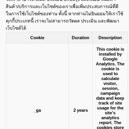
สินค้า/บริการและเว็บไซต์ของเราเพื่อเพิ่มประสบการณ์ที่ดี
ในการใช้เว็บไซต์ของท่าน ทั้งนี้ หากท่านไม่ยินยอมให้เราใช้
คุกกี้ประเภทนี้ เราจะไม่สามารถวัดผล ประเมิน และพัฒนา
เว็บไซต์ได้
Cookie
Duration
Description
This cookie is
installed by
Google
Analytics. The
cookie is
used to
calculate
visitor,
session,
campaign
data and keep
track of site
usage for the
_ga
2 years
site's
analytics
report. The
cookies store