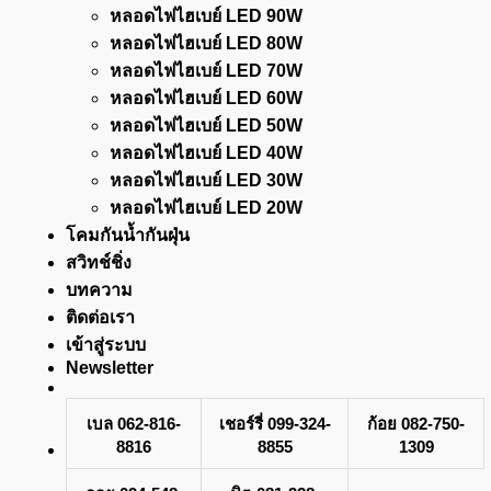
หลอดไฟไฮเบย์ LED 90W
หลอดไฟไฮเบย์ LED 80W
หลอดไฟไฮเบย์ LED 70W
หลอดไฟไฮเบย์ LED 60W
หลอดไฟไฮเบย์ LED 50W
หลอดไฟไฮเบย์ LED 40W
หลอดไฟไฮเบย์ LED 30W
หลอดไฟไฮเบย์ LED 20W
โคมกันน้ำกันฝุ่น
สวิทช์ชิ่ง
บทความ
ติดต่อเรา
เข้าสู่ระบบ
Newsletter
เบล 062-816-
เชอร์รี่ 099-324-
ก้อย 082-750-
8816
8855
1309