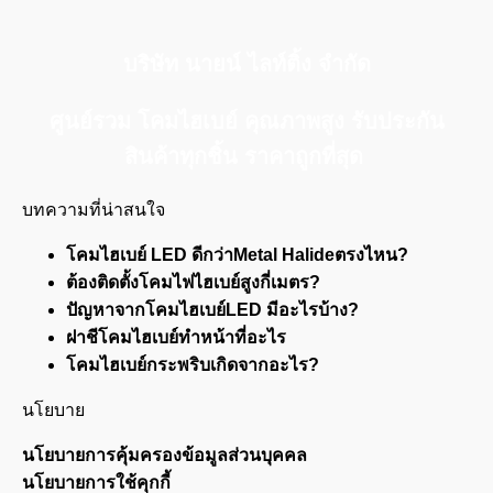
บริษัท นายน์ ไลท์ติ้ง จำกัด
ศูนย์รวม โคมไฮเบย์ คุณภาพสูง รับประกัน
สินค้าทุกชิ้น ราคาถูกที่สุด
บทความที่น่าสนใจ
โคมไฮเบย์ LED ดีกว่าMetal Halideตรงไหน?
ต้องติดตั้งโคมไฟไฮเบย์สูงกี่เมตร?
ปัญหาจากโคมไฮเบย์LED มีอะไรบ้าง?
ฝาชีโคมไฮเบย์ทำหน้าที่อะไร
โคมไฮเบย์กระพริบเกิดจากอะไร?
นโยบาย
นโยบายการคุ้มครองข้อมูลส่วนบุคคล
นโยบายการใช้คุกกี้