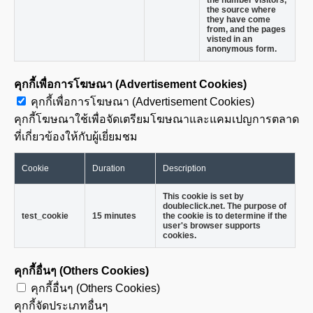
the number visitors,
the source where
they have come
from, and the pages
visted in an
anonymous form.
คุกกี้เพื่อการโฆษณา (Advertisement Cookies)
คุกกี้เพื่อการโฆษณา (Advertisement Cookies)
คุกกี้โฆษณาใช้เพื่อจัดเตรียมโฆษณาและแคมเปญการตลาด
ที่เกี่ยวข้องให้กับผู้เยี่ยมชม
Cookie
Duration
Description
This cookie is set by
doubleclick.net. The purpose of
test_cookie
15 minutes
the cookie is to determine if the
user's browser supports
cookies.
คุกกี้อื่นๆ (Others Cookies)
คุกกี้อื่นๆ (Others Cookies)
คุกกี้จัดประเภทอื่นๆ