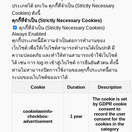
ประเภทได้ ยกเว้น คุกกี้ที่จำเป็น (Strictly Necessary
Cookies) ดังนี้
คุกกี้ที่จำเป็น (Strictly Necessary Cookies)
คุกกี้ที่จำเป็น (Strictly Necessary Cookies)
Always Enabled
คุกกี้ประเภทนี้มีความจำเป็นต่อการทำงานของ
เว็บไซต์ เพื่อให้เว็บไซต์สามารถทำงานได้เป็นปกติ มี
ความปลอดภัย และทำให้ท่านสามารถเข้าใช้เว็บไซต์
ได้ เช่น การ log in เข้าสู่เว็บไซต์ การยืนยันตัวตน ทั้งนี้
ท่านไม่สามารถปิดการใช้งานของคุกกี้ประเภทนี้ผ่าน
ระบบของเว็บไซต์ของเราได้
Cookie
Duration
Description
The cookie is set
by GDPR cookie
consent to
cookielawinfo-
record the user
checkbox-
1 year
consent for the
advertisement
cookies in the
category