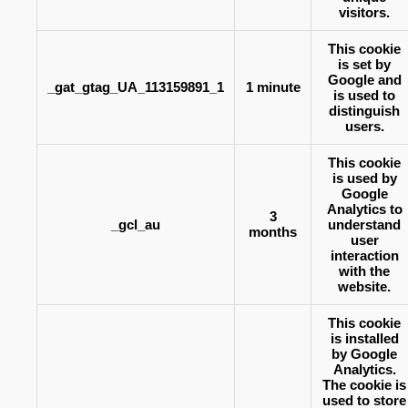
visitors.
This cookie
is set by
Google and
_gat_gtag_UA_113159891_1
1 minute
is used to
distinguish
users.
This cookie
is used by
Google
Analytics to
3
_gcl_au
understand
months
user
interaction
with the
website.
This cookie
is installed
by Google
Analytics.
The cookie is
used to store