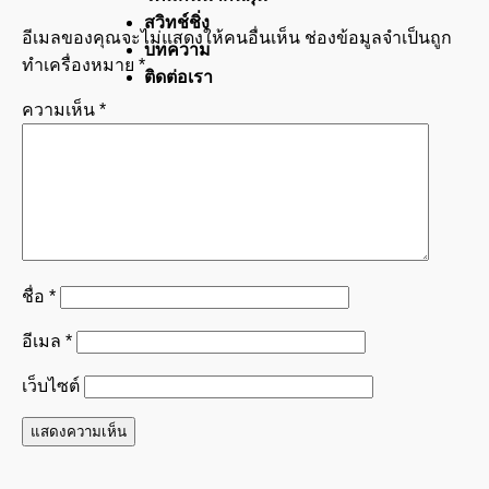
สวิทช์ชิ่ง
อีเมลของคุณจะไม่แสดงให้คนอื่นเห็น
ช่องข้อมูลจำเป็นถูก
บทความ
ทำเครื่องหมาย
*
ติดต่อเรา
ความเห็น
*
ชื่อ
*
อีเมล
*
เว็บไซต์