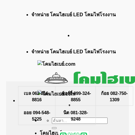
ข้าม
จำหน่าย โคมไฮเบย์ LED โคมไฟโรงงาน
ไป
ยัง
เนื้อหา
จำหน่าย โคมไฮเบย์ LED โคมไฟโรงงาน
เบล 062-816-
เชอร์รี่ 099-324-
ก้อย 082-750-
8816
8855
1309
ออย 094-548-
นิต 081-328-
5225
9248
ค้นหา:
โคมไฮเบย์ LED