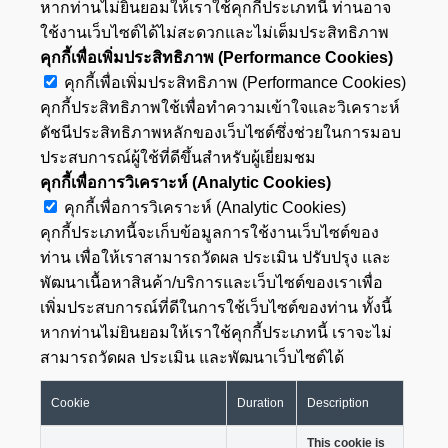
หากท่านไม่ยินยอมให้เราใช้คุกกี้ประเภทนี้ ท่านอาจ
ใช้งานเว็บไซต์ได้ไม่สะดวกและไม่เต็มประสิทธิภาพ
คุกกี้เพื่อเพิ่มประสิทธิภาพ (Performance Cookies)
คุกกี้เพื่อเพิ่มประสิทธิภาพ (Performance Cookies)
คุกกี้ประสิทธิภาพใช้เพื่อทำความเข้าใจและวิเคราะห์
ดัชนีประสิทธิภาพหลักของเว็บไซต์ซึ่งช่วยในการมอบ
ประสบการณ์ผู้ใช้ที่ดีขึ้นสำหรับผู้เยี่ยมชม
คุกกี้เพื่อการวิเคราะห์ (Analytic Cookies)
คุกกี้เพื่อการวิเคราะห์ (Analytic Cookies)
คุกกี้ประเภทนี้จะเก็บข้อมูลการใช้งานเว็บไซต์ของ
ท่าน เพื่อให้เราสามารถวัดผล ประเมิน ปรับปรุง และ
พัฒนาเนื้อหาสินค้า/บริการและเว็บไซต์ของเราเพื่อ
เพิ่มประสบการณ์ที่ดีในการใช้เว็บไซต์ของท่าน ทั้งนี้
หากท่านไม่ยินยอมให้เราใช้คุกกี้ประเภทนี้ เราจะไม่
สามารถวัดผล ประเมิน และพัฒนาเว็บไซต์ได้
Cookie
Duration
Description
This cookie is