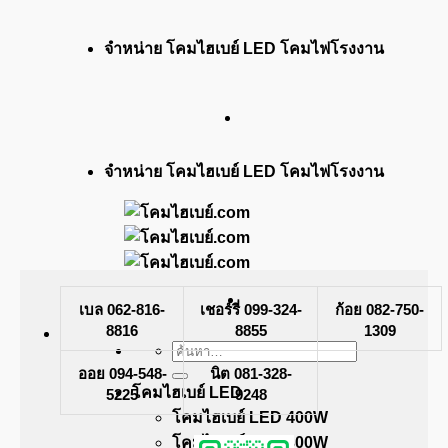
ข้าม
จำหน่าย โคมไฮเบย์ LED โคมไฟโรงงาน
ไป
ยัง
เนื้อหา
จำหน่าย โคมไฮเบย์ LED โคมไฟโรงงาน
เบล 062-816-
เชอร์รี่ 099-324-
ก้อย 082-750-
8816
8855
1309
ค้นหา:
ออย 094-548-
นิต 081-328-
โคมไฮเบย์ LED
5225
9248
โคมไฮเบย์ LED 400W
โคมไฮเบย์ LED 300W