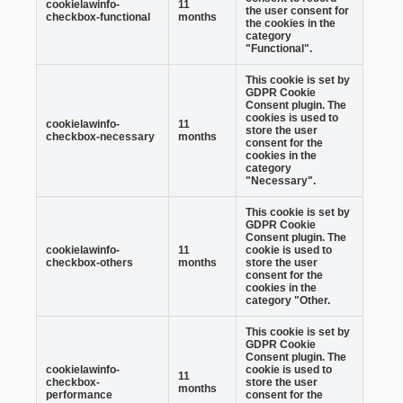
cookielawinfo-
11
the user consent for
checkbox-functional
months
the cookies in the
category
"Functional".
This cookie is set by
GDPR Cookie
Consent plugin. The
cookies is used to
cookielawinfo-
11
store the user
checkbox-necessary
months
consent for the
cookies in the
category
"Necessary".
This cookie is set by
GDPR Cookie
Consent plugin. The
cookielawinfo-
11
cookie is used to
checkbox-others
months
store the user
consent for the
cookies in the
category "Other.
This cookie is set by
GDPR Cookie
Consent plugin. The
cookielawinfo-
cookie is used to
11
checkbox-
store the user
months
performance
consent for the