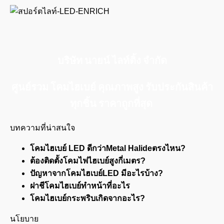
บริษัท นายน์ ไลท์ติ้ง จำกัด
ศูนย์รวม โคมไฮเบย์ คุณภาพสูง รับประกันสินค้า
ทุกชิ้น ราคาถูกที่สุด
บทความที่น่าสนใจ
โคมไฮเบย์ LED ดีกว่าMetal Halideตรงไหน?
ต้องติดตั้งโคมไฟไฮเบย์สูงกี่เมตร?
ปัญหาจากโคมไฮเบย์LED มีอะไรบ้าง?
ฝาชีโคมไฮเบย์ทำหน้าที่อะไร
โคมไฮเบย์กระพริบเกิดจากอะไร?
นโยบาย