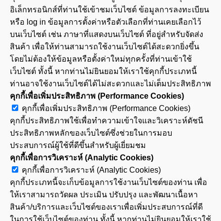
อิเล็กทรอนิกส์ที่ท่านใช้เข้าชมเว็บไซต์ ข้อมูลการลงทะเบียน
หรือ log in ข้อมูลการตั้งค่าหรือตัวเลือกที่ท่านเคยเลือกไว้
บนเว็บไซต์ เช่น ภาษาที่แสดงบนเว็บไซต์ ที่อยู่สำหรับจัดส่ง
สินค้า เพื่อให้ท่านสามารถใช้งานเว็บไซต์ได้สะดวกยิ่งขึ้น
โดยไม่ต้องให้ข้อมูลหรือตั้งค่าใหม่ทุกครั้งที่ท่านเข้าใช้
เว็บไซต์ ทั้งนี้ หากท่านไม่ยินยอมให้เราใช้คุกกี้ประเภทนี้
ท่านอาจใช้งานเว็บไซต์ได้ไม่สะดวกและไม่เต็มประสิทธิภาพ
คุกกี้เพื่อเพิ่มประสิทธิภาพ (Performance Cookies)
คุกกี้เพื่อเพิ่มประสิทธิภาพ (Performance Cookies)
คุกกี้ประสิทธิภาพใช้เพื่อทำความเข้าใจและวิเคราะห์ดัชนี
ประสิทธิภาพหลักของเว็บไซต์ซึ่งช่วยในการมอบ
ประสบการณ์ผู้ใช้ที่ดีขึ้นสำหรับผู้เยี่ยมชม
คุกกี้เพื่อการวิเคราะห์ (Analytic Cookies)
คุกกี้เพื่อการวิเคราะห์ (Analytic Cookies)
คุกกี้ประเภทนี้จะเก็บข้อมูลการใช้งานเว็บไซต์ของท่าน เพื่อ
ให้เราสามารถวัดผล ประเมิน ปรับปรุง และพัฒนาเนื้อหา
สินค้า/บริการและเว็บไซต์ของเราเพื่อเพิ่มประสบการณ์ที่ดี
ในการใช้เว็บไซต์ของท่าน ทั้งนี้ หากท่านไม่ยินยอมให้เราใช้