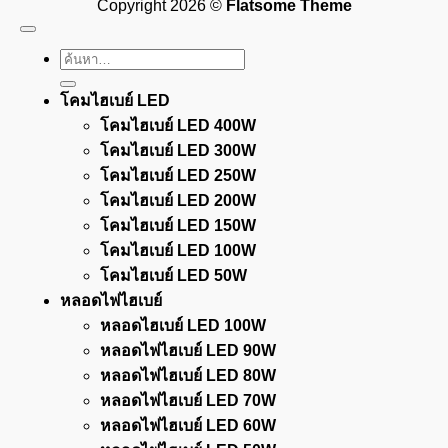
On
Copyright 2026 ©
Flatsome Theme
Delivery
ค้นหา:
โคมไฮเบย์ LED
โคมไฮเบย์ LED 400W
โคมไฮเบย์ LED 300W
โคมไฮเบย์ LED 250W
โคมไฮเบย์ LED 200W
โคมไฮเบย์ LED 150W
โคมไฮเบย์ LED 100W
โคมไฮเบย์ LED 50W
หลอดไฟไฮเบย์
หลอดไฮเบย์ LED 100W
หลอดไฟไฮเบย์ LED 90W
หลอดไฟไฮเบย์ LED 80W
หลอดไฟไฮเบย์ LED 70W
หลอดไฟไฮเบย์ LED 60W