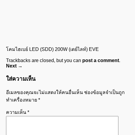
โคมไฮเบย์ LED (SDD) 200W (เดย์ไลท์) EVE
Trackbacks are closed, but you can
post a comment
.
Next
→
ใส่ความเห็น
อีเมลของคุณจะไม่แสดงให้คนอื่นเห็น
ช่องข้อมูลจำเป็นถูก
ทำเครื่องหมาย
*
ความเห็น
*