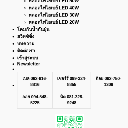
หลอดไฟไฮเบย์ LED 50W
หลอดไฟไฮเบย์ LED 40W
หลอดไฟไฮเบย์ LED 30W
หลอดไฟไฮเบย์ LED 20W
โคมกันน้ำกันฝุ่น
สวิทช์ชิ่ง
บทความ
ติดต่อเรา
เข้าสู่ระบบ
Newsletter
เบล 062-816-
เชอร์รี่ 099-324-
ก้อย 082-750-
8816
8855
1309
ออย 094-548-
นิต 081-328-
5225
9248