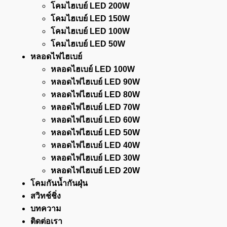
โคมไฮเบย์ LED 200W
โคมไฮเบย์ LED 150W
โคมไฮเบย์ LED 100W
โคมไฮเบย์ LED 50W
หลอดไฟไฮเบย์
หลอดไฮเบย์ LED 100W
หลอดไฟไฮเบย์ LED 90W
หลอดไฟไฮเบย์ LED 80W
หลอดไฟไฮเบย์ LED 70W
หลอดไฟไฮเบย์ LED 60W
หลอดไฟไฮเบย์ LED 50W
หลอดไฟไฮเบย์ LED 40W
หลอดไฟไฮเบย์ LED 30W
หลอดไฟไฮเบย์ LED 20W
โคมกันน้ำกันฝุ่น
สวิทช์ชิ่ง
บทความ
ติดต่อเรา