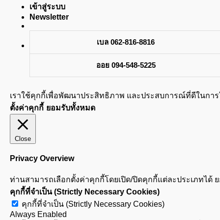
เข้าสู่ระบบ
Newsletter
เบล 062-816-8816
ออย 094-548-5225
เราใช้คุกกี้เพื่อพัฒนาประสิทธิภาพ และประสบการณ์ที่ดีในกา
ตั้งค่าคุกกี้
ยอมรับทั้งหมด
Close
Privacy Overview
ท่านสามารถเลือกตั้งค่าคุกกี้โดยเปิด/ปิดคุกกี้แต่ละประเภทได้ ยกเว
คุกกี้ที่จำเป็น (Strictly Necessary Cookies)
คุกกี้ที่จำเป็น (Strictly Necessary Cookies)
Always Enabled