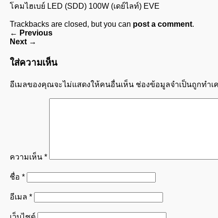
โคมไฮเบย์ LED (SDD) 100W (เดย์ไลท์) EVE
Trackbacks are closed, but you can
post a comment
.
←
Previous
Next
→
ใส่ความเห็น
อีเมลของคุณจะไม่แสดงให้คนอื่นเห็น
ช่องข้อมูลจำเป็นถูกทำเ
ความเห็น
*
ชื่อ
*
อีเมล
*
เว็บไซต์