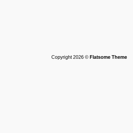
Copyright 2026 ©
Flatsome Theme