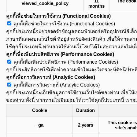
11
The cooki
viewed_cookie_policy
months
คุกกี้เพื่อช่วยในการใช้งาน (Functional Cookies)
คุกกี้เพื่อช่วยในการใช้งาน (Functional Cookies)
คุกกี้ประเภทนี้จะช่วยจดจำข้อมูลคอมพิวเตอร์หรืออุปกรณ์อิเล็กท
ภาษาที่แสดงบนเว็บไซต์ ที่อยู่สำหรับจัดส่งสินค้า เพื่อให้ท่านสาม
ใช้คุกกี้ประเภทนี้ ท่านอาจใช้งานเว็บไซต์ได้ไม่สะดวกและไม่เ
คุกกี้เพื่อเพิ่มประสิทธิภาพ (Performance Cookies)
คุกกี้เพื่อเพิ่มประสิทธิภาพ (Performance Cookies)
คุกกี้ประสิทธิภาพใช้เพื่อทำความเข้าใจและวิเคราะห์ดัชนีประสิ
คุกกี้เพื่อการวิเคราะห์ (Analytic Cookies)
คุกกี้เพื่อการวิเคราะห์ (Analytic Cookies)
คุกกี้ประเภทนี้จะเก็บข้อมูลการใช้งานเว็บไซต์ของท่าน เพื่อให
ของท่าน ทั้งนี้ หากท่านไม่ยินยอมให้เราใช้คุกกี้ประเภทนี้ เร
Cookie
Duration
This cookie is
_ga
2 years
site's ana