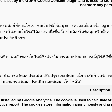
e is set by the GDPR Cookie Consent plugin and is used to store
not store any pers
รอนิกส์ที่ท่านใช้เข้าชมเว็บไซต์ ข้อมูลการลงทะเบียนหรือ log in ข้
ารถใช้งานเว็บไซต์ได้สะดวกยิ่งขึ้น โดยไม่ต้องให้ข้อมูลหรือตั้งค่าให
ต็มประสิทธิภาพ
ทธิภาพหลักของเว็บไซต์ซึ่งช่วยในการมอบประสบการณ์ผู้ใช้ที่ดีขึ้น
้เราสามารถวัดผล ประเมิน ปรับปรุง และพัฒนาเนื้อหาสินค้า/บริการ
าจะไม่สามารถวัดผล ประเมิน และพัฒนาเว็บไซต์ได้
Description
 installed by Google Analytics. The cookie is used to calculate v
lytics report. The cookies store information anonymously and as