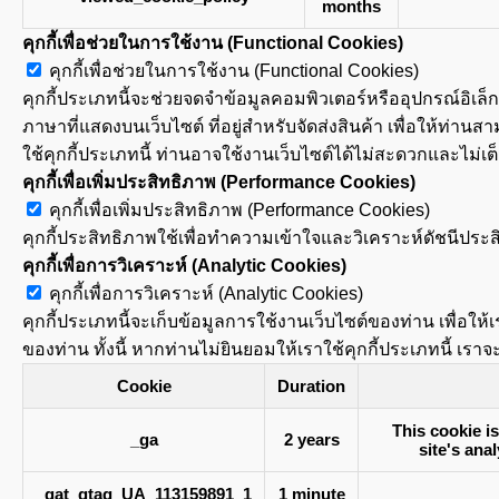
months
คุกกี้เพื่อช่วยในการใช้งาน (Functional Cookies)
คุกกี้เพื่อช่วยในการใช้งาน (Functional Cookies)
คุกกี้ประเภทนี้จะช่วยจดจำข้อมูลคอมพิวเตอร์หรืออุปกรณ์อิเล็กท
ภาษาที่แสดงบนเว็บไซต์ ที่อยู่สำหรับจัดส่งสินค้า เพื่อให้ท่านสาม
ใช้คุกกี้ประเภทนี้ ท่านอาจใช้งานเว็บไซต์ได้ไม่สะดวกและไม่เ
คุกกี้เพื่อเพิ่มประสิทธิภาพ (Performance Cookies)
คุกกี้เพื่อเพิ่มประสิทธิภาพ (Performance Cookies)
คุกกี้ประสิทธิภาพใช้เพื่อทำความเข้าใจและวิเคราะห์ดัชนีประสิ
คุกกี้เพื่อการวิเคราะห์ (Analytic Cookies)
คุกกี้เพื่อการวิเคราะห์ (Analytic Cookies)
คุกกี้ประเภทนี้จะเก็บข้อมูลการใช้งานเว็บไซต์ของท่าน เพื่อให
ของท่าน ทั้งนี้ หากท่านไม่ยินยอมให้เราใช้คุกกี้ประเภทนี้ เร
Cookie
Duration
This cookie is
_ga
2 years
site's ana
_gat_gtag_UA_113159891_1
1 minute