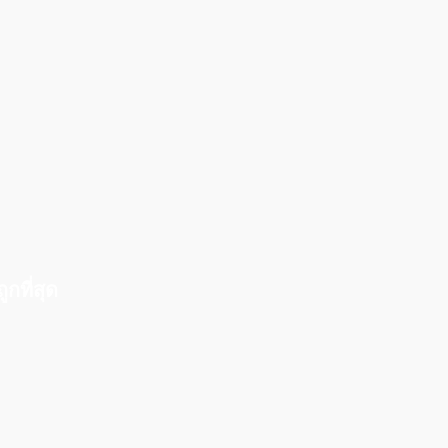
ูกที่สุด