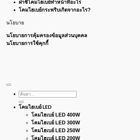
ฝาชีโคมไฮเบย์ทำหน้าที่อะไร
โคมไฮเบย์กระพริบเกิดจากอะไร?
นโยบาย
นโยบายการคุ้มครองข้อมูลส่วนบุคคล
นโยบายการใช้คุกกี้
Visa
PayPal
Stripe
MasterCard
Cash
On
Delivery
ค้นหา:
โคมไฮเบย์ LED
โคมไฮเบย์ LED 400W
โคมไฮเบย์ LED 300W
โคมไฮเบย์ LED 250W
โคมไฮเบย์ LED 200W