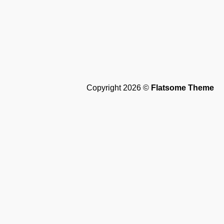
Copyright 2026 ©
Flatsome Theme