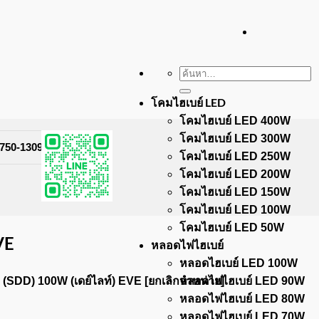
ค้นหา:
โคมไฮเบย์ LED
โคมไฮเบย์ LED 400W
โคมไฮเบย์ LED 300W
-750-1309
โคมไฮเบย์ LED 250W
โคมไฮเบย์ LED 200W
โคมไฮเบย์ LED 150W
โคมไฮเบย์ LED 100W
โคมไฮเบย์ LED 50W
VE
หลอดไฟไฮเบย์
หลอดไฮเบย์ LED 100W
(SDD) 100W (เดย์ไลท์) EVE [ยกเลิกจำหน่าย]
หลอดไฟไฮเบย์ LED 90W
หลอดไฟไฮเบย์ LED 80W
หลอดไฟไฮเบย์ LED 70W