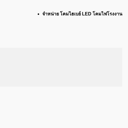
จำหน่าย โคมไฮเบย์ LED โคมไฟโรงงาน