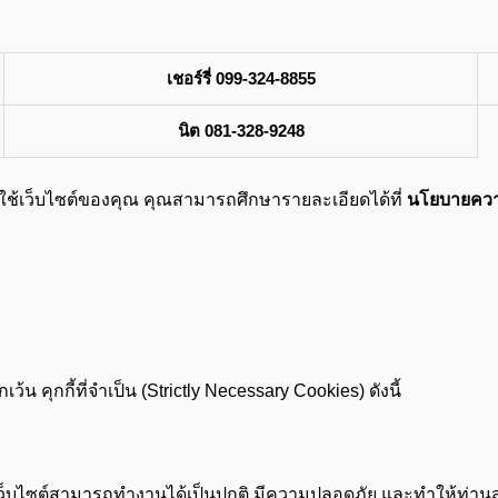
เชอร์รี่ 099-324-8855
นิต 081-328-9248
รใช้เว็บไซต์ของคุณ คุณสามารถศึกษารายละเอียดได้ที่
นโยบายความ
้น คุกกี้ที่จำเป็น (Strictly Necessary Cookies) ดังนี้
เว็บไซต์สามารถทำงานได้เป็นปกติ มีความปลอดภัย และทำให้ท่านสามาร