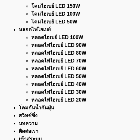
โคมไฮเบย์ LED 150W
โคมไฮเบย์ LED 100W
โคมไฮเบย์ LED 50W
หลอดไฟไฮเบย์
หลอดไฮเบย์ LED 100W
หลอดไฟไฮเบย์ LED 90W
หลอดไฟไฮเบย์ LED 80W
หลอดไฟไฮเบย์ LED 70W
หลอดไฟไฮเบย์ LED 60W
หลอดไฟไฮเบย์ LED 50W
หลอดไฟไฮเบย์ LED 40W
หลอดไฟไฮเบย์ LED 30W
หลอดไฟไฮเบย์ LED 20W
โคมกันน้ำกันฝุ่น
สวิทช์ชิ่ง
บทความ
ติดต่อเรา
เข้าสู่ระบบ