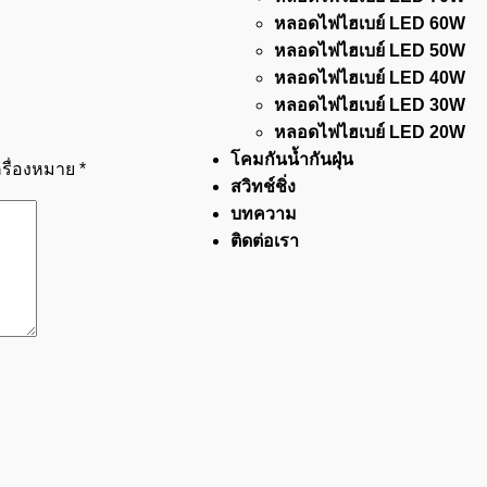
หลอดไฟไฮเบย์ LED 60W
หลอดไฟไฮเบย์ LED 50W
หลอดไฟไฮเบย์ LED 40W
หลอดไฟไฮเบย์ LED 30W
หลอดไฟไฮเบย์ LED 20W
โคมกันน้ำกันฝุ่น
ครื่องหมาย
*
สวิทช์ชิ่ง
บทความ
ติดต่อเรา