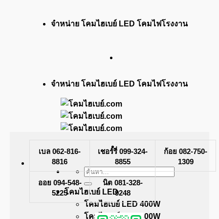
ข้าม
จำหน่าย โคมไฮเบย์ LED โคมไฟโรงงาน
ไป
ยัง
เนื้อหา
จำหน่าย โคมไฮเบย์ LED โคมไฟโรงงาน
เบล 062-816-
เชอร์รี่ 099-324-
ก้อย 082-750-
8816
8855
1309
ค้นหา:
ออย 094-548-
นิต 081-328-
โคมไฮเบย์ LED
5225
9248
โคมไฮเบย์ LED 400W
โคมไฮเบย์ LED 300W