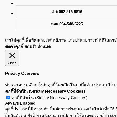
เบล 062-816-8816
ออย 094-548-5225
เราใช้คุกกี้เพื่อพัฒนาประสิทธิภาพ และประสบการณ์ที่ดีในกา
ตั้งค่าคุกกี้
ยอมรับทั้งหมด
Close
Privacy Overview
ท่านสามารถเลือกตั้งค่าคุกกี้โดยเปิด/ปิดคุกกี้แต่ละประเภทได้ ยกเว
คุกกี้ที่จำเป็น (Strictly Necessary Cookies)
คุกกี้ที่จำเป็น (Strictly Necessary Cookies)
Always Enabled
คุกกี้ประเภทนี้มีความจำเป็นต่อการทำงานของเว็บไซต์ เพื่อให้
ยืนยันตัวตน ทั้งนี้ ท่านไม่สามารถปิดการใช้งานของคุกกี้ประเ