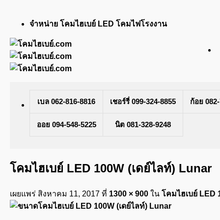
ข้าม
จำหน่าย โคมไฮเบย์ LED โคมไฟโรงงาน
ไป
ยัง
เนื้อหา
เบล 062-816-8816
เชอร์รี่ 099-324-8855
ก้อย 082
ออย 094-548-5225
นิต 081-328-9248
โคมไฮเบย์ LED 100W (เดย์ไลท์) Lunar
เผยแพร่
สิงหาคม 11, 2017
ที่
1300 × 900
ใน
โคมไฮเบย์ LED 1