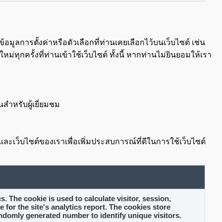
อมูลการตั้งค่าหรือตัวเลือกที่ท่านเคยเลือกไว้บนเว็บไซต์ เช่น
ม่ทุกครั้งที่ท่านเข้าใช้เว็บไซต์ ทั้งนี้ หากท่านไม่ยินยอมให้เรา
สำหรับผู้เยี่ยมชม
และเว็บไซต์ของเราเพื่อเพิ่มประสบการณ์ที่ดีในการใช้เว็บไซต์
s. The cookie is used to calculate visitor, session,
 for the site's analytics report. The cookies store
domly generated number to identify unique visitors.