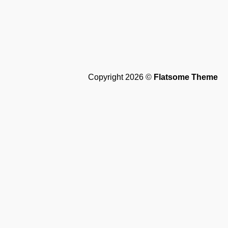
Copyright 2026 ©
Flatsome Theme