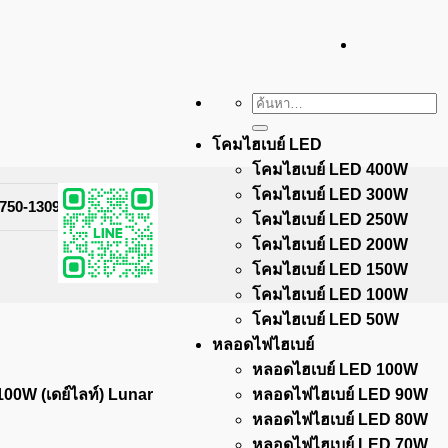
ค้นหา:
โคมไฮเบย์ LED
โคมไฮเบย์ LED 400W
โคมไฮเบย์ LED 300W
-750-1309
โคมไฮเบย์ LED 250W
โคมไฮเบย์ LED 200W
โคมไฮเบย์ LED 150W
โคมไฮเบย์ LED 100W
โคมไฮเบย์ LED 50W
หลอดไฟไฮเบย์
หลอดไฮเบย์ LED 100W
00W (เดย์ไลท์) Lunar
หลอดไฟไฮเบย์ LED 90W
หลอดไฟไฮเบย์ LED 80W
หลอดไฟไฮเบย์ LED 70W