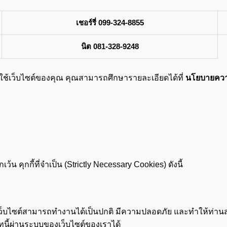
เชอร์รี่ 099-324-8855
นิต 081-328-9248
รใช้เว็บไซต์ของคุณ คุณสามารถศึกษารายละเอียดได้ที่
นโยบายความ
้น คุกกี้ที่จำเป็น (Strictly Necessary Cookies) ดังนี้
เว็บไซต์สามารถทำงานได้เป็นปกติ มีความปลอดภัย และทำให้ท่านสามาร
ภทนี้ผ่านระบบของเว็บไซต์ของเราได้