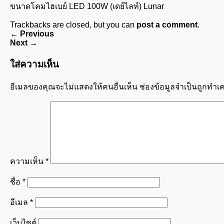
ขนาดโคมไฮเบย์ LED 100W (เดย์ไลท์) Lunar
Trackbacks are closed, but you can
post a comment
.
←
Previous
Next
→
ใส่ความเห็น
อีเมลของคุณจะไม่แสดงให้คนอื่นเห็น
ช่องข้อมูลจำเป็นถูกทำเ
ความเห็น
*
ชื่อ
*
อีเมล
*
เว็บไซต์