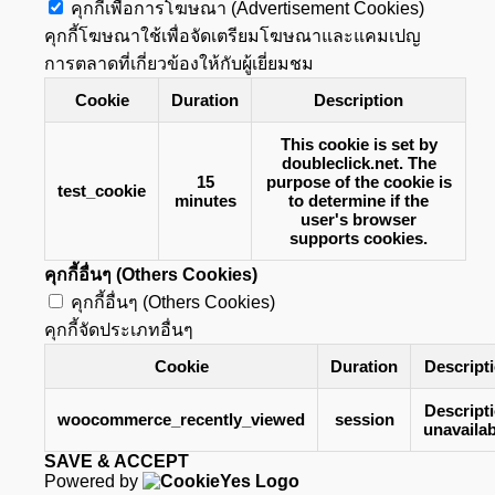
คุกกี้เพื่อการโฆษณา (Advertisement Cookies)
คุกกี้โฆษณาใช้เพื่อจัดเตรียมโฆษณาและแคมเปญ
การตลาดที่เกี่ยวข้องให้กับผู้เยี่ยมชม
Cookie
Duration
Description
This cookie is set by
doubleclick.net. The
15
purpose of the cookie is
test_cookie
minutes
to determine if the
user's browser
supports cookies.
คุกกี้อื่นๆ (Others Cookies)
คุกกี้อื่นๆ (Others Cookies)
คุกกี้จัดประเภทอื่นๆ
Cookie
Duration
Descript
Descript
woocommerce_recently_viewed
session
unavailab
SAVE & ACCEPT
Powered by