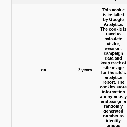
This cookie
is installed
by Google
Analytics.
The cookie is
used to
calculate
visitor,
session,
campaign
data and
keep track of
site usage
_ga
2 years
for the site's
analytics
report. The
cookies store
information
anonymously
and assign a
randomly
generated
number to
identify
unique