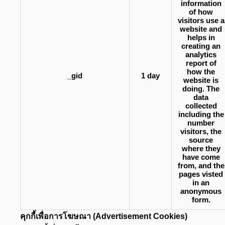
information
of how
visitors use a
website and
helps in
creating an
analytics
report of
how the
_gid
1 day
website is
doing. The
data
collected
including the
number
visitors, the
source
where they
have come
from, and the
pages visted
in an
anonymous
form.
คุกกี้เพื่อการโฆษณา (Advertisement Cookies)