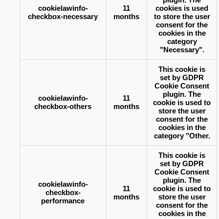
cookielawinfo-
11
cookies is used
checkbox-necessary
months
to store the user
consent for the
cookies in the
category
"Necessary".
This cookie is
set by GDPR
Cookie Consent
plugin. The
cookielawinfo-
11
cookie is used to
checkbox-others
months
store the user
consent for the
cookies in the
category "Other.
This cookie is
set by GDPR
Cookie Consent
plugin. The
cookielawinfo-
11
cookie is used to
checkbox-
months
store the user
performance
consent for the
cookies in the