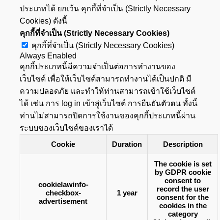
ประเภทได้ ยกเว้น คุกกี้ที่จำเป็น (Strictly Necessary
Cookies) ดังนี้
คุกกี้ที่จำเป็น (Strictly Necessary Cookies)
คุกกี้ที่จำเป็น (Strictly Necessary Cookies)
Always Enabled
คุกกี้ประเภทนี้มีความจำเป็นต่อการทำงานของ
เว็บไซต์ เพื่อให้เว็บไซต์สามารถทำงานได้เป็นปกติ มี
ความปลอดภัย และทำให้ท่านสามารถเข้าใช้เว็บไซต์
ได้ เช่น การ log in เข้าสู่เว็บไซต์ การยืนยันตัวตน ทั้งนี้
ท่านไม่สามารถปิดการใช้งานของคุกกี้ประเภทนี้ผ่าน
ระบบของเว็บไซต์ของเราได้
Cookie
Duration
Description
The cookie is set
by GDPR cookie
consent to
cookielawinfo-
record the user
checkbox-
1 year
consent for the
advertisement
cookies in the
category