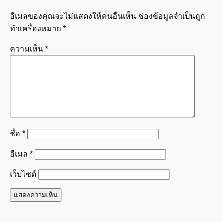
อีเมลของคุณจะไม่แสดงให้คนอื่นเห็น
ช่องข้อมูลจำเป็นถูก
ทำเครื่องหมาย
*
ความเห็น
*
ชื่อ
*
อีเมล
*
เว็บไซต์