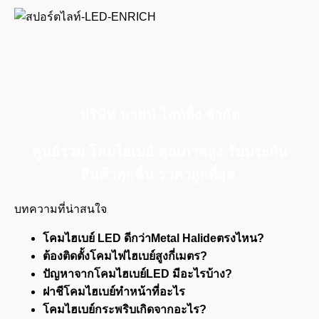
บริษัท นายน์ ไลท์ติ้ง จำกัด
ศูนย์รวม โคมไฮเบย์ คุณภาพสูง รับประกัน
สินค้าทุกชิ้น ราคาถูกที่สุด
บทความที่น่าสนใจ
โคมไฮเบย์ LED ดีกว่าMetal Halideตรงไหน?
ต้องติดตั้งโคมไฟไฮเบย์สูงกี่เมตร?
ปัญหาจากโคมไฮเบย์LED มีอะไรบ้าง?
ฝาชีโคมไฮเบย์ทำหน้าที่อะไร
โคมไฮเบย์กระพริบเกิดจากอะไร?