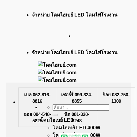
ข้าม
จำหน่าย โคมไฮเบย์ LED โคมไฟโรงงาน
ไป
ยัง
เนื้อหา
จำหน่าย โคมไฮเบย์ LED โคมไฟโรงงาน
เบล 062-816-
เชอร์รี่ 099-324-
ก้อย 082-750-
8816
8855
1309
ค้นหา:
ออย 094-548-
นิต 081-328-
โคมไฮเบย์ LED
5225
9248
โคมไฮเบย์ LED 400W
โคมไฮเบย์ LED 300W