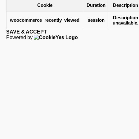
Cookie
Duration
Description
Description
woocommerce_recently_viewed
session
unavailable.
SAVE & ACCEPT
Powered by