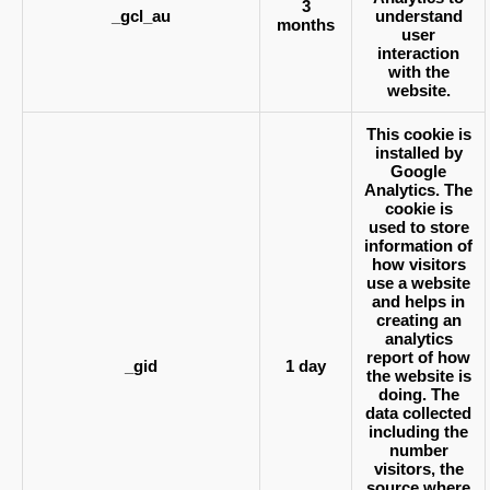
3
_gcl_au
understand
months
user
interaction
with the
website.
This cookie is
installed by
Google
Analytics. The
cookie is
used to store
information of
how visitors
use a website
and helps in
creating an
analytics
report of how
_gid
1 day
the website is
doing. The
data collected
including the
number
visitors, the
source where