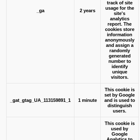
track of site
usage for the
_ga
2 years
site's
analytics
report. The
cookies store
information
anonymously
and assign a
randomly
generated
number to
identify
unique
visitors.
This cookie is
set by Google
_gat_gtag_UA_113159891_1
1 minute
and is used to
distinguish
users.
This cookie is
used by
Google
Analytics to