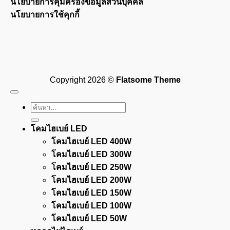
นโยบายการคุ้มครองข้อมูลส่วนบุคคล
นโยบายการใช้คุกกี้
Visa
PayPal
Stripe
MasterCard
Cash
On
Copyright 2026 ©
Flatsome Theme
Delivery
ค้นหา:
โคมไฮเบย์ LED
โคมไฮเบย์ LED 400W
โคมไฮเบย์ LED 300W
โคมไฮเบย์ LED 250W
โคมไฮเบย์ LED 200W
โคมไฮเบย์ LED 150W
โคมไฮเบย์ LED 100W
โคมไฮเบย์ LED 50W