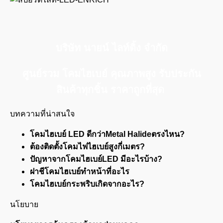
บริษัท นายน์ ไลท์ติ้ง จำกัด
ศูนย์รวม โคมไฮเบย์ คุณภาพสูง รับประกัน
สินค้าทุกชิ้น ราคาถูกที่สุด
บทความที่น่าสนใจ
โคมไฮเบย์ LED ดีกว่าMetal Halideตรงไหน?
ต้องติดตั้งโคมไฟไฮเบย์สูงกี่เมตร?
ปัญหาจากโคมไฮเบย์LED มีอะไรบ้าง?
ฝาชีโคมไฮเบย์ทำหน้าที่อะไร
โคมไฮเบย์กระพริบเกิดจากอะไร?
นโยบาย