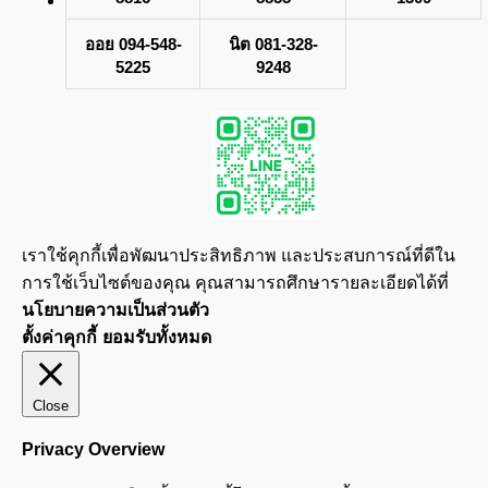
ออย 094-548-
นิต 081-328-
5225
9248
เราใช้คุกกี้เพื่อพัฒนาประสิทธิภาพ และประสบการณ์ที่ดีใน
การใช้เว็บไซต์ของคุณ คุณสามารถศึกษารายละเอียดได้ที่
นโยบายความเป็นส่วนตัว
ตั้งค่าคุกกี้
ยอมรับทั้งหมด
Close
Privacy Overview