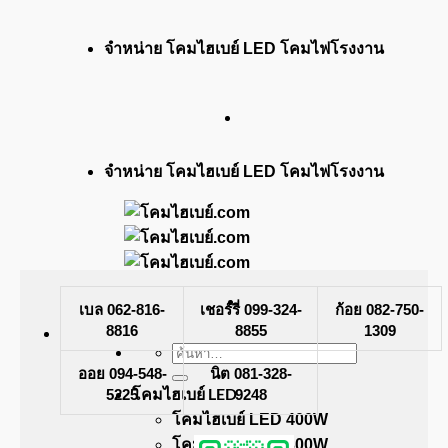
ข้าม
จำหน่าย โคมไฮเบย์ LED โคมไฟโรงงาน
ไป
ยัง
เนื้อหา
จำหน่าย โคมไฮเบย์ LED โคมไฟโรงงาน
เบล 062-816-
เชอร์รี่ 099-324-
ก้อย 082-750-
8816
8855
1309
ค้นหา:
ออย 094-548-
นิต 081-328-
โคมไฮเบย์ LED
5225
9248
โคมไฮเบย์ LED 400W
โคมไฮเบย์ LED 300W