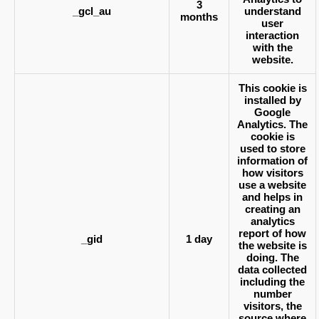
3
_gcl_au
understand
months
user
interaction
with the
website.
This cookie is
installed by
Google
Analytics. The
cookie is
used to store
information of
how visitors
use a website
and helps in
creating an
analytics
report of how
_gid
1 day
the website is
doing. The
data collected
including the
number
visitors, the
source where