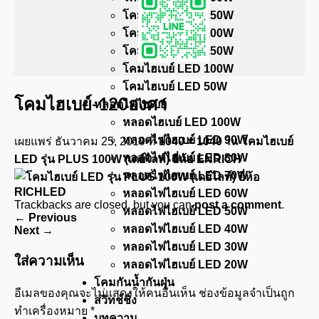
โคมไฮเบย์ LED 250W
โคมไฮเบย์ LED 200W
โคมไฮเบย์ LED 150W
โคมไฮเบย์ LED 100W
โคมไฮเบย์ LED 50W
โคมไฮเบย์-120องศา
หลอดไฟไฮเบย์
หลอดไฮเบย์ LED 100W
หลอดไฟไฮเบย์ LED 90W
เผยแพร่
ธันวาคม 25, 2019
ที่
1040 × 1040
ใน
โคมไฮเบย์
หลอดไฟไฮเบย์ LED 80W
LED รุ่น PLUS 100W (เดย์ไลท์) ยี่ห้อ ENRICH
หลอดไฟไฮเบย์ LED 70W
หลอดไฟไฮเบย์ LED 60W
Trackbacks are closed, but you can
post a comment
.
หลอดไฟไฮเบย์ LED 50W
←
Previous
หลอดไฟไฮเบย์ LED 40W
Next
→
หลอดไฟไฮเบย์ LED 30W
ใส่ความเห็น
หลอดไฟไฮเบย์ LED 20W
โคมกันน้ำกันฝุ่น
อีเมลของคุณจะไม่แสดงให้คนอื่นเห็น
ช่องข้อมูลจำเป็นถูก
สวิทช์ชิ่ง
ทำเครื่องหมาย
*
บทความ