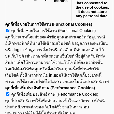
months
has consented to
the use of cookies.
It does not store
any personal data.
คุกกี้เพื่อช่วยในการใช้งาน (Functional Cookies)
คุกกี้เพื่อช่วยในการใช้งาน (Functional Cookies)
คุกกี้ประเภทนี้จะช่วยจดจำข้อมูลคอมพิวเตอร์หรืออุปกรณ์
อิเล็กทรอนิกส์ที่ท่านใช้เข้าชมเว็บไซต์ ข้อมูลการลงทะเบียน
หรือ log in ข้อมูลการตั้งค่าหรือตัวเลือกที่ท่านเคยเลือกไว้
บนเว็บไซต์ เช่น ภาษาที่แสดงบนเว็บไซต์ ที่อยู่สำหรับจัดส่ง
สินค้า เพื่อให้ท่านสามารถใช้งานเว็บไซต์ได้สะดวกยิ่งขึ้น
โดยไม่ต้องให้ข้อมูลหรือตั้งค่าใหม่ทุกครั้งที่ท่านเข้าใช้
เว็บไซต์ ทั้งนี้ หากท่านไม่ยินยอมให้เราใช้คุกกี้ประเภทนี้
ท่านอาจใช้งานเว็บไซต์ได้ไม่สะดวกและไม่เต็มประสิทธิภาพ
คุกกี้เพื่อเพิ่มประสิทธิภาพ (Performance Cookies)
คุกกี้เพื่อเพิ่มประสิทธิภาพ (Performance Cookies)
คุกกี้ประสิทธิภาพใช้เพื่อทำความเข้าใจและวิเคราะห์ดัชนี
ประสิทธิภาพหลักของเว็บไซต์ซึ่งช่วยในการมอบ
ประสบการณ์ผู้ใช้ที่ดีขึ้นสำหรับผู้เยี่ยมชม