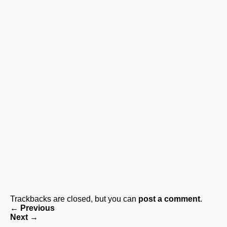
Trackbacks are closed, but you can
post a comment
.
←
Previous
Next
→