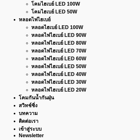
โคมไฮเบย์ LED 100W
โคมไฮเบย์ LED 50W
หลอดไฟไฮเบย์
หลอดไฮเบย์ LED 100W
หลอดไฟไฮเบย์ LED 90W
หลอดไฟไฮเบย์ LED 80W
หลอดไฟไฮเบย์ LED 70W
หลอดไฟไฮเบย์ LED 60W
หลอดไฟไฮเบย์ LED 50W
หลอดไฟไฮเบย์ LED 40W
หลอดไฟไฮเบย์ LED 30W
หลอดไฟไฮเบย์ LED 20W
โคมกันน้ำกันฝุ่น
สวิทช์ชิ่ง
บทความ
ติดต่อเรา
เข้าสู่ระบบ
Newsletter