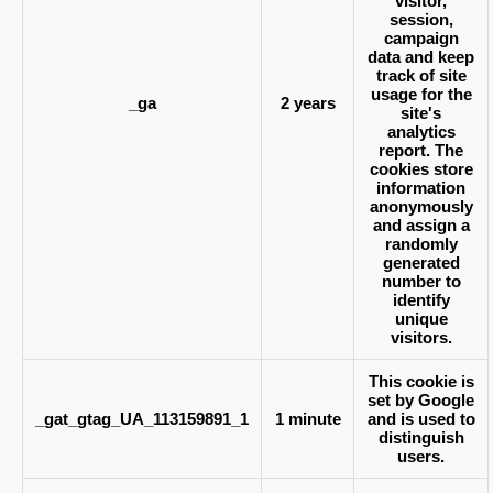
visitor,
session,
campaign
data and keep
track of site
usage for the
_ga
2 years
site's
analytics
report. The
cookies store
information
anonymously
and assign a
randomly
generated
number to
identify
unique
visitors.
This cookie is
set by Google
_gat_gtag_UA_113159891_1
1 minute
and is used to
distinguish
users.