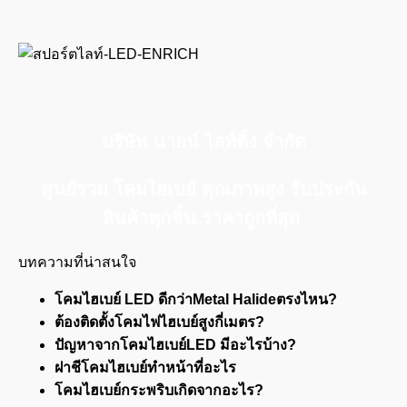
บริษัท นายน์ ไลท์ติ้ง จำกัด
ศูนย์รวม โคมไฮเบย์ คุณภาพสูง รับประกัน
สินค้าทุกชิ้น ราคาถูกที่สุด
บทความที่น่าสนใจ
โคมไฮเบย์ LED ดีกว่าMetal Halideตรงไหน?
ต้องติดตั้งโคมไฟไฮเบย์สูงกี่เมตร?
ปัญหาจากโคมไฮเบย์LED มีอะไรบ้าง?
ฝาชีโคมไฮเบย์ทำหน้าที่อะไร
โคมไฮเบย์กระพริบเกิดจากอะไร?