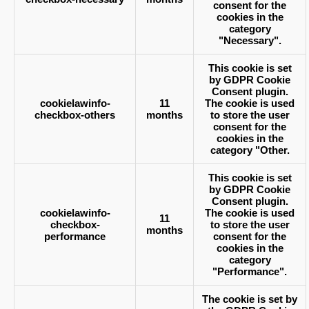
consent for the
cookies in the
category
"Necessary".
This cookie is set
by GDPR Cookie
Consent plugin.
cookielawinfo-
11
The cookie is used
checkbox-others
months
to store the user
consent for the
cookies in the
category "Other.
This cookie is set
by GDPR Cookie
Consent plugin.
cookielawinfo-
The cookie is used
11
checkbox-
to store the user
months
performance
consent for the
cookies in the
category
"Performance".
The cookie is set by