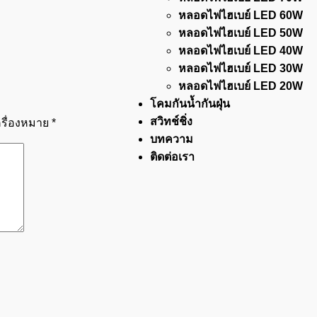
หลอดไฟไฮเบย์ LED 60W
หลอดไฟไฮเบย์ LED 50W
หลอดไฟไฮเบย์ LED 40W
หลอดไฟไฮเบย์ LED 30W
หลอดไฟไฮเบย์ LED 20W
โคมกันน้ำกันฝุ่น
สวิทช์ชิ่ง
ครื่องหมาย
*
บทความ
ติดต่อเรา