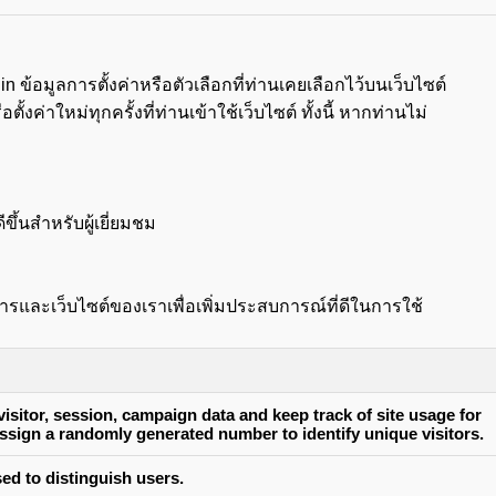
 ข้อมูลการตั้งค่าหรือตัวเลือกที่ท่านเคยเลือกไว้บนเว็บไซต์
้งค่าใหม่ทุกครั้งที่ท่านเข้าใช้เว็บไซต์ ทั้งนี้ หากท่านไม่
ึ้นสำหรับผู้เยี่ยมชม
การและเว็บไซต์ของเราเพื่อเพิ่มประสบการณ์ที่ดีในการใช้
visitor, session, campaign data and keep track of site usage for
assign a randomly generated number to identify unique visitors.
ed to distinguish users.