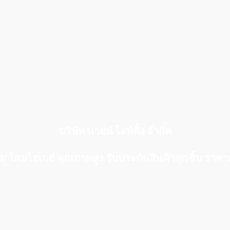
บริษัท นายน์ ไลท์ติ้ง จำกัด
ม โคมไฮเบย์ คุณภาพสูง รับประกันสินค้าทุกชิ้น ราคาถ