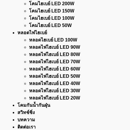
โคมไฮเบย์ LED 200W
โคมไฮเบย์ LED 150W
โคมไฮเบย์ LED 100W
โคมไฮเบย์ LED 50W
หลอดไฟไฮเบย์
หลอดไฮเบย์ LED 100W
หลอดไฟไฮเบย์ LED 90W
หลอดไฟไฮเบย์ LED 80W
หลอดไฟไฮเบย์ LED 70W
หลอดไฟไฮเบย์ LED 60W
หลอดไฟไฮเบย์ LED 50W
หลอดไฟไฮเบย์ LED 40W
หลอดไฟไฮเบย์ LED 30W
หลอดไฟไฮเบย์ LED 20W
โคมกันน้ำกันฝุ่น
สวิทช์ชิ่ง
บทความ
ติดต่อเรา