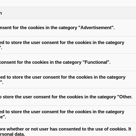
n
nsent for the cookies in the category "Advertisement".
d to store the user consent for the cookies in the category
".
onsent for the cookies in the category "Functional".
d to store the user consent for the cookies in the category
".
 store the user consent for the cookies in the category "Other.
d to store the user consent for the cookies in the category
e".
re whether or not user has consented to the use of cookies. It
rsonal data.