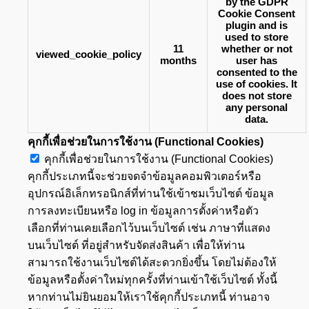
by the GDPR
Cookie Consent
plugin and is
used to store
11
whether or not
viewed_cookie_policy
months
user has
consented to the
use of cookies. It
does not store
any personal
data.
คุกกี้เพื่อช่วยในการใช้งาน (Functional Cookies)
คุกกี้เพื่อช่วยในการใช้งาน (Functional Cookies)
คุกกี้ประเภทนี้จะช่วยจดจำข้อมูลคอมพิวเตอร์หรือ
อุปกรณ์อิเล็กทรอนิกส์ที่ท่านใช้เข้าชมเว็บไซต์ ข้อมูล
การลงทะเบียนหรือ log in ข้อมูลการตั้งค่าหรือตัว
เลือกที่ท่านเคยเลือกไว้บนเว็บไซต์ เช่น ภาษาที่แสดง
บนเว็บไซต์ ที่อยู่สำหรับจัดส่งสินค้า เพื่อให้ท่าน
สามารถใช้งานเว็บไซต์ได้สะดวกยิ่งขึ้น โดยไม่ต้องให้
ข้อมูลหรือตั้งค่าใหม่ทุกครั้งที่ท่านเข้าใช้เว็บไซต์ ทั้งนี้
หากท่านไม่ยินยอมให้เราใช้คุกกี้ประเภทนี้ ท่านอาจ