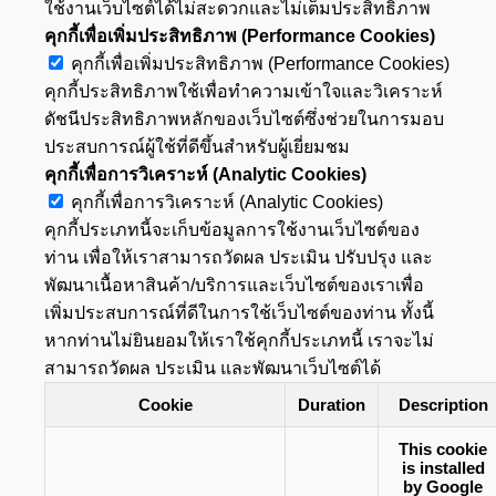
ใช้งานเว็บไซต์ได้ไม่สะดวกและไม่เต็มประสิทธิภาพ
คุกกี้เพื่อเพิ่มประสิทธิภาพ (Performance Cookies)
คุกกี้เพื่อเพิ่มประสิทธิภาพ (Performance Cookies)
คุกกี้ประสิทธิภาพใช้เพื่อทำความเข้าใจและวิเคราะห์
ดัชนีประสิทธิภาพหลักของเว็บไซต์ซึ่งช่วยในการมอบ
ประสบการณ์ผู้ใช้ที่ดีขึ้นสำหรับผู้เยี่ยมชม
คุกกี้เพื่อการวิเคราะห์ (Analytic Cookies)
คุกกี้เพื่อการวิเคราะห์ (Analytic Cookies)
คุกกี้ประเภทนี้จะเก็บข้อมูลการใช้งานเว็บไซต์ของ
ท่าน เพื่อให้เราสามารถวัดผล ประเมิน ปรับปรุง และ
พัฒนาเนื้อหาสินค้า/บริการและเว็บไซต์ของเราเพื่อ
เพิ่มประสบการณ์ที่ดีในการใช้เว็บไซต์ของท่าน ทั้งนี้
หากท่านไม่ยินยอมให้เราใช้คุกกี้ประเภทนี้ เราจะไม่
สามารถวัดผล ประเมิน และพัฒนาเว็บไซต์ได้
Cookie
Duration
Description
This cookie
is installed
by Google