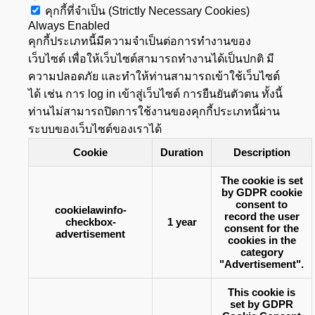
คุกกี้ที่จำเป็น (Strictly Necessary Cookies)
Always Enabled
คุกกี้ประเภทนี้มีความจำเป็นต่อการทำงานของ
เว็บไซต์ เพื่อให้เว็บไซต์สามารถทำงานได้เป็นปกติ มี
ความปลอดภัย และทำให้ท่านสามารถเข้าใช้เว็บไซต์
ได้ เช่น การ log in เข้าสู่เว็บไซต์ การยืนยันตัวตน ทั้งนี้
ท่านไม่สามารถปิดการใช้งานของคุกกี้ประเภทนี้ผ่าน
ระบบของเว็บไซต์ของเราได้
Cookie
Duration
Description
The cookie is set
by GDPR cookie
consent to
cookielawinfo-
record the user
checkbox-
1 year
consent for the
advertisement
cookies in the
category
"Advertisement".
This cookie is
set by GDPR