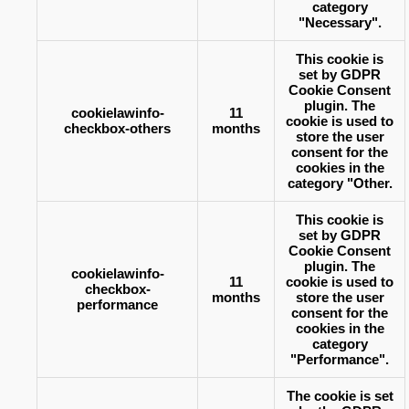
category
"Necessary".
This cookie is
set by GDPR
Cookie Consent
plugin. The
cookielawinfo-
11
cookie is used to
checkbox-others
months
store the user
consent for the
cookies in the
category "Other.
This cookie is
set by GDPR
Cookie Consent
plugin. The
cookielawinfo-
11
cookie is used to
checkbox-
months
store the user
performance
consent for the
cookies in the
category
"Performance".
The cookie is set