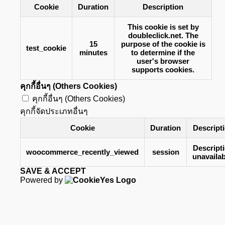
Cookie
Duration
Description
This cookie is set by
doubleclick.net. The
15
purpose of the cookie is
test_cookie
minutes
to determine if the
user's browser
supports cookies.
คุกกี้อื่นๆ (Others Cookies)
คุกกี้อื่นๆ (Others Cookies)
คุกกี้จัดประเภทอื่นๆ
Cookie
Duration
Descript
Descript
woocommerce_recently_viewed
session
unavailab
SAVE & ACCEPT
Powered by