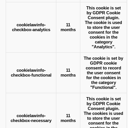
This cookie is set
by GDPR Cookie
Consent plugin.
The cookie is used
cookielawinfo-
11
to store the user
checkbox-analytics
months
consent for the
cookies in the
category
"Analytics".
The cookie is set by
GDPR cookie
consent to record
cookielawinfo-
11
the user consent
checkbox-functional
months
for the cookies in
the category
"Functional".
This cookie is set
by GDPR Cookie
Consent plugin.
The cookies is used
cookielawinfo-
11
to store the user
checkbox-necessary
months
consent for the
cookies in the