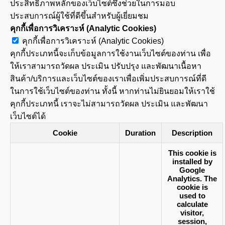
ประสิทธิภาพหลักของเว็บไซต์ซึ่งช่วยในการมอบ
ประสบการณ์ผู้ใช้ที่ดีขึ้นสำหรับผู้เยี่ยมชม
คุกกี้เพื่อการวิเคราะห์ (Analytic Cookies)
คุกกี้เพื่อการวิเคราะห์ (Analytic Cookies)
คุกกี้ประเภทนี้จะเก็บข้อมูลการใช้งานเว็บไซต์ของท่าน เพื่อ
ให้เราสามารถวัดผล ประเมิน ปรับปรุง และพัฒนาเนื้อหา
สินค้า/บริการและเว็บไซต์ของเราเพื่อเพิ่มประสบการณ์ที่ดี
ในการใช้เว็บไซต์ของท่าน ทั้งนี้ หากท่านไม่ยินยอมให้เราใช้
คุกกี้ประเภทนี้ เราจะไม่สามารถวัดผล ประเมิน และพัฒนา
เว็บไซต์ได้
Cookie
Duration
Description
This cookie is
installed by
Google
Analytics. The
cookie is
used to
calculate
visitor,
session,