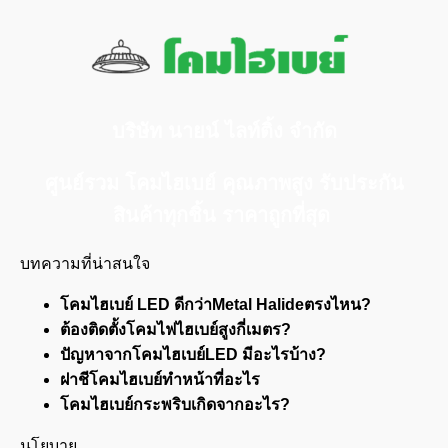
บริษัท นายน์ ไลท์ติ้ง จำกัด
ศูนย์รวม โคมไฮเบย์ คุณภาพสูง รับประกัน
สินค้าทุกชิ้น ราคาถูกที่สุด
บทความที่น่าสนใจ
โคมไฮเบย์ LED ดีกว่าMetal Halideตรงไหน?
ต้องติดตั้งโคมไฟไฮเบย์สูงกี่เมตร?
ปัญหาจากโคมไฮเบย์LED มีอะไรบ้าง?
ฝาชีโคมไฮเบย์ทำหน้าที่อะไร
โคมไฮเบย์กระพริบเกิดจากอะไร?
นโยบาย