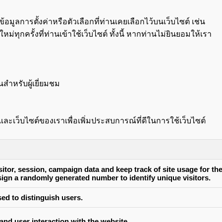
อมูลการตั้งค่าหรือตัวเลือกที่ท่านเคยเลือกไว้บนเว็บไซต์ เช่น
ม่ทุกครั้งที่ท่านเข้าใช้เว็บไซต์ ทั้งนี้ หากท่านไม่ยินยอมให้เรา
สำหรับผู้เยี่ยมชม
และเว็บไซต์ของเราเพื่อเพิ่มประสบการณ์ที่ดีในการใช้เว็บไซต์
isitor, session, campaign data and keep track of site usage for th
sign a randomly generated number to identify unique visitors.
sed to distinguish users.
and user interaction with the website.