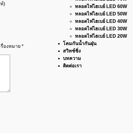
ท์)
หลอดไฟไฮเบย์ LED 60W
หลอดไฟไฮเบย์ LED 50W
หลอดไฟไฮเบย์ LED 40W
หลอดไฟไฮเบย์ LED 30W
หลอดไฟไฮเบย์ LED 20W
โคมกันน้ำกันฝุ่น
ครื่องหมาย
*
สวิทช์ชิ่ง
บทความ
ติดต่อเรา