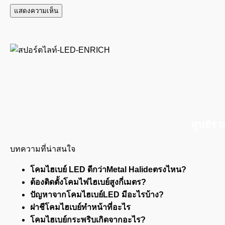
ศูนย์รว
บทความที่น่าสนใจ
โคมไฮเบย์ LED ดีกว่าMetal Halideตรงไหน?
ต้องติดตั้งโคมไฟไฮเบย์สูงกี่เมตร?
ปัญหาจากโคมไฮเบย์LED มีอะไรบ้าง?
ฝาชีโคมไฮเบย์ทำหน้าที่อะไร
โคมไฮเบย์กระพริบเกิดจากอะไร?