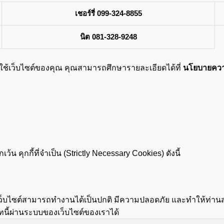
เชอร์รี่ 099-324-8855
นิต 081-328-9248
รใช้เว็บไซต์ของคุณ คุณสามารถศึกษารายละเอียดได้ที่
นโยบายความ
้น คุกกี้ที่จำเป็น (Strictly Necessary Cookies) ดังนี้
เว็บไซต์สามารถทำงานได้เป็นปกติ มีความปลอดภัย และทำให้ท่านสามาร
ภทนี้ผ่านระบบของเว็บไซต์ของเราได้