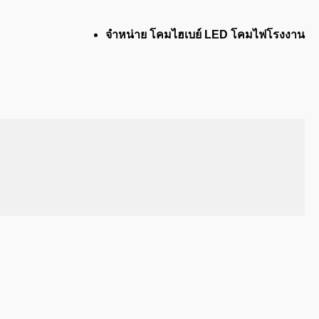
จำหน่าย โคมไฮเบย์ LED โคมไฟโรงงาน