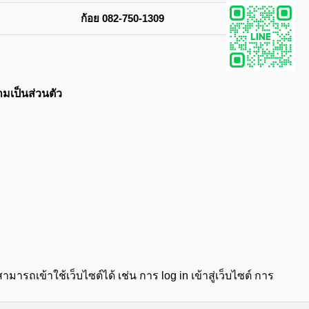
ก้อย 082-750-1309
เป็นส่วนตัว
ถเข้าใช้เว็บไซต์ได้ เช่น การ log in เข้าสู่เว็บไซต์ การ