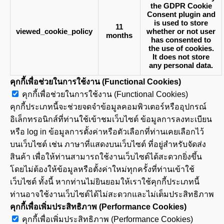
the GDPR Cookie
Consent plugin and
is used to store
11
viewed_cookie_policy
whether or not user
months
has consented to
the use of cookies.
It does not store
any personal data.
คุกกี้เพื่อช่วยในการใช้งาน (Functional Cookies)
คุกกี้เพื่อช่วยในการใช้งาน (Functional Cookies)
คุกกี้ประเภทนี้จะช่วยจดจำข้อมูลคอมพิวเตอร์หรืออุปกรณ์
อิเล็กทรอนิกส์ที่ท่านใช้เข้าชมเว็บไซต์ ข้อมูลการลงทะเบียน
หรือ log in ข้อมูลการตั้งค่าหรือตัวเลือกที่ท่านเคยเลือกไว้
บนเว็บไซต์ เช่น ภาษาที่แสดงบนเว็บไซต์ ที่อยู่สำหรับจัดส่ง
สินค้า เพื่อให้ท่านสามารถใช้งานเว็บไซต์ได้สะดวกยิ่งขึ้น
โดยไม่ต้องให้ข้อมูลหรือตั้งค่าใหม่ทุกครั้งที่ท่านเข้าใช้
เว็บไซต์ ทั้งนี้ หากท่านไม่ยินยอมให้เราใช้คุกกี้ประเภทนี้
ท่านอาจใช้งานเว็บไซต์ได้ไม่สะดวกและไม่เต็มประสิทธิภาพ
คุกกี้เพื่อเพิ่มประสิทธิภาพ (Performance Cookies)
คุกกี้เพื่อเพิ่มประสิทธิภาพ (Performance Cookies)