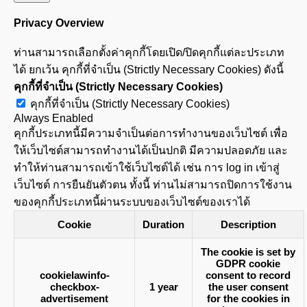
Privacy Overview
ท่านสามารถเลือกตั้งค่าคุกกี้โดยเปิด/ปิดคุกกี้แต่ละประเภท
ได้ ยกเว้น คุกกี้ที่จำเป็น (Strictly Necessary Cookies) ดังนี้
คุกกี้ที่จำเป็น (Strictly Necessary Cookies)
คุกกี้ที่จำเป็น (Strictly Necessary Cookies)
Always Enabled
คุกกี้ประเภทนี้มีความจำเป็นต่อการทำงานของเว็บไซต์ เพื่อ
ให้เว็บไซต์สามารถทำงานได้เป็นปกติ มีความปลอดภัย และ
ทำให้ท่านสามารถเข้าใช้เว็บไซต์ได้ เช่น การ log in เข้าสู่
เว็บไซต์ การยืนยันตัวตน ทั้งนี้ ท่านไม่สามารถปิดการใช้งาน
ของคุกกี้ประเภทนี้ผ่านระบบของเว็บไซต์ของเราได้
Cookie
Duration
Description
The cookie is set by
GDPR cookie
cookielawinfo-
consent to record
checkbox-
1 year
the user consent
advertisement
for the cookies in