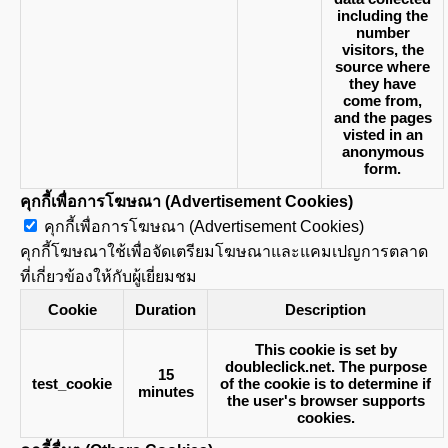
including the
number
visitors, the
source where
they have
come from,
and the pages
visted in an
anonymous
form.
คุกกี้เพื่อการโฆษณา (Advertisement Cookies)
คุกกี้เพื่อการโฆษณา (Advertisement Cookies)
คุกกี้โฆษณาใช้เพื่อจัดเตรียมโฆษณาและแคมเปญการตลาด
ที่เกี่ยวข้องให้กับผู้เยี่ยมชม
Cookie
Duration
Description
This cookie is set by
doubleclick.net. The purpose
15
test_cookie
of the cookie is to determine if
minutes
the user's browser supports
cookies.