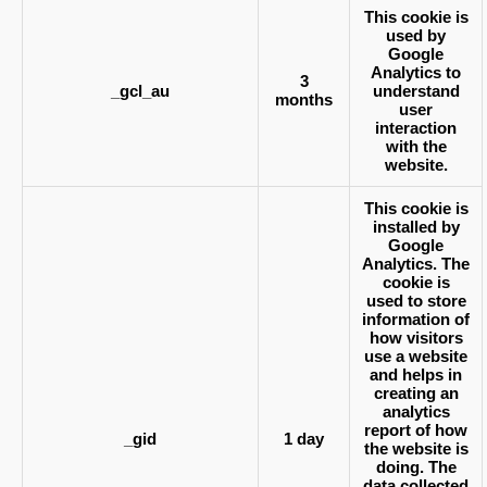
This cookie is
used by
Google
Analytics to
3
_gcl_au
understand
months
user
interaction
with the
website.
This cookie is
installed by
Google
Analytics. The
cookie is
used to store
information of
how visitors
use a website
and helps in
creating an
analytics
report of how
_gid
1 day
the website is
doing. The
data collected