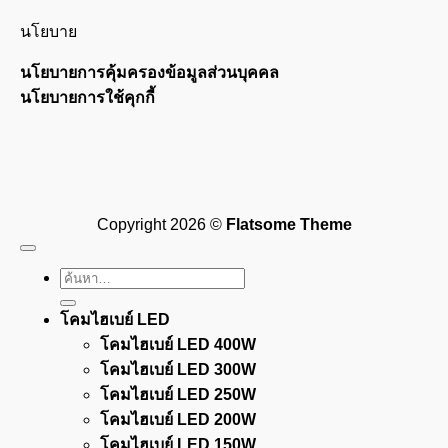
นโยบาย
นโยบายการคุ้มครองข้อมูลส่วนบุคคล
นโยบายการใช้คุกกี้
Visa
PayPal
Stripe
MasterCard
Cash
On
Copyright 2026 ©
Flatsome Theme
Delivery
ค้นหา:
โคมไฮเบย์ LED
โคมไฮเบย์ LED 400W
โคมไฮเบย์ LED 300W
โคมไฮเบย์ LED 250W
โคมไฮเบย์ LED 200W
โคมไฮเบย์ LED 150W