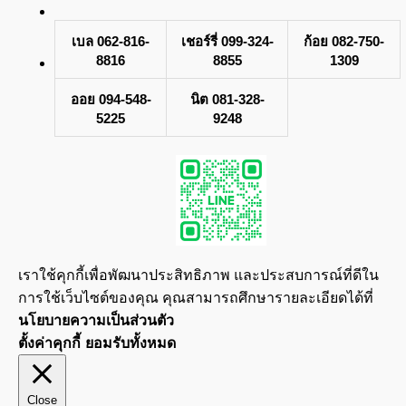
เบล 062-816-
เชอร์รี่ 099-324-
ก้อย 082-750-
8816
8855
1309
ออย 094-548-
นิต 081-328-
5225
9248
เราใช้คุกกี้เพื่อพัฒนาประสิทธิภาพ และประสบการณ์ที่ดีใน
การใช้เว็บไซต์ของคุณ คุณสามารถศึกษารายละเอียดได้ที่
นโยบายความเป็นส่วนตัว
ตั้งค่าคุกกี้
ยอมรับทั้งหมด
Close