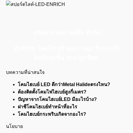
บริษัท นายน์ ไลท์ติ้ง จำกัด
ศูนย์รวม โคมไฮเบย์ คุณภาพสูง รับประกัน
สินค้าทุกชิ้น ราคาถูกที่สุด
บทความที่น่าสนใจ
โคมไฮเบย์ LED ดีกว่าMetal Halideตรงไหน?
ต้องติดตั้งโคมไฟไฮเบย์สูงกี่เมตร?
ปัญหาจากโคมไฮเบย์LED มีอะไรบ้าง?
ฝาชีโคมไฮเบย์ทำหน้าที่อะไร
โคมไฮเบย์กระพริบเกิดจากอะไร?
นโยบาย