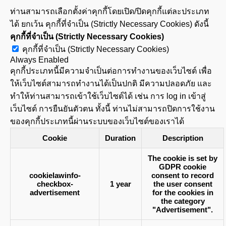
ท่านสามารถเลือกตั้งค่าคุกกี้โดยเปิด/ปิดคุกกี้แต่ละประเภท
ได้ ยกเว้น คุกกี้ที่จำเป็น (Strictly Necessary Cookies) ดังนี้
คุกกี้ที่จำเป็น (Strictly Necessary Cookies)
คุกกี้ที่จำเป็น (Strictly Necessary Cookies)
Always Enabled
คุกกี้ประเภทนี้มีความจำเป็นต่อการทำงานของเว็บไซต์ เพื่อ
ให้เว็บไซต์สามารถทำงานได้เป็นปกติ มีความปลอดภัย และ
ทำให้ท่านสามารถเข้าใช้เว็บไซต์ได้ เช่น การ log in เข้าสู่
เว็บไซต์ การยืนยันตัวตน ทั้งนี้ ท่านไม่สามารถปิดการใช้งาน
ของคุกกี้ประเภทนี้ผ่านระบบของเว็บไซต์ของเราได้
Cookie
Duration
Description
The cookie is set by
GDPR cookie
cookielawinfo-
consent to record
checkbox-
1 year
the user consent
advertisement
for the cookies in
the category
"Advertisement".