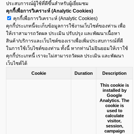
ประสบการณ์ผู้ใช้ที่ดีขึ้นสำหรับผู้เยี่ยมชม
คุกกี้เพื่อการวิเคราะห์ (Analytic Cookies)
คุกกี้เพื่อการวิเคราะห์ (Analytic Cookies)
คุกกี้ประเภทนี้จะเก็บข้อมูลการใช้งานเว็บไซต์ของท่าน เพื่อ
ให้เราสามารถวัดผล ประเมิน ปรับปรุง และพัฒนาเนื้อหา
สินค้า/บริการและเว็บไซต์ของเราเพื่อเพิ่มประสบการณ์ที่ดี
ในการใช้เว็บไซต์ของท่าน ทั้งนี้ หากท่านไม่ยินยอมให้เราใช้
คุกกี้ประเภทนี้ เราจะไม่สามารถวัดผล ประเมิน และพัฒนา
เว็บไซต์ได้
Cookie
Duration
Description
This cookie is
installed by
Google
Analytics. The
cookie is
used to
calculate
visitor,
session,
campaign