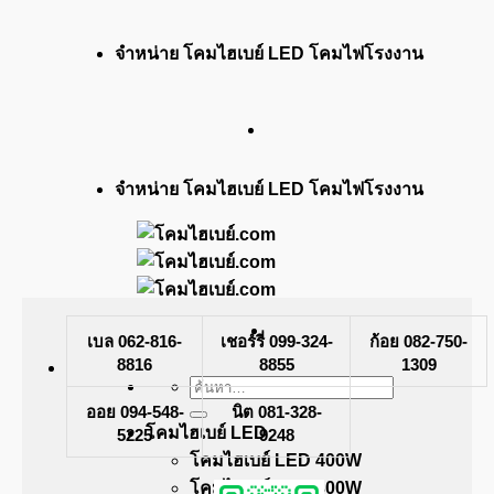
ข้าม
จำหน่าย โคมไฮเบย์ LED โคมไฟโรงงาน
ไป
ยัง
เนื้อหา
จำหน่าย โคมไฮเบย์ LED โคมไฟโรงงาน
เบล 062-816-
เชอร์รี่ 099-324-
ก้อย 082-750-
8816
8855
1309
ค้นหา:
ออย 094-548-
นิต 081-328-
โคมไฮเบย์ LED
5225
9248
โคมไฮเบย์ LED 400W
โคมไฮเบย์ LED 300W