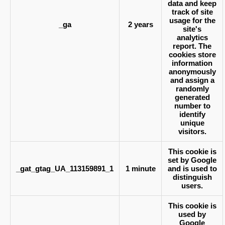
data and keep
track of site
usage for the
_ga
2 years
site's
analytics
report. The
cookies store
information
anonymously
and assign a
randomly
generated
number to
identify
unique
visitors.
This cookie is
set by Google
_gat_gtag_UA_113159891_1
1 minute
and is used to
distinguish
users.
This cookie is
used by
Google