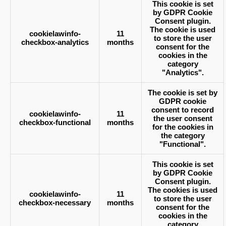
This cookie is set
by GDPR Cookie
Consent plugin.
The cookie is used
cookielawinfo-
11
to store the user
checkbox-analytics
months
consent for the
cookies in the
category
"Analytics".
The cookie is set by
GDPR cookie
consent to record
cookielawinfo-
11
the user consent
checkbox-functional
months
for the cookies in
the category
"Functional".
This cookie is set
by GDPR Cookie
Consent plugin.
The cookies is used
cookielawinfo-
11
to store the user
checkbox-necessary
months
consent for the
cookies in the
category