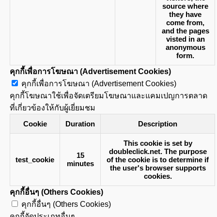
source where
they have
come from,
and the pages
visted in an
anonymous
form.
คุกกี้เพื่อการโฆษณา (Advertisement Cookies)
คุกกี้เพื่อการโฆษณา (Advertisement Cookies)
คุกกี้โฆษณาใช้เพื่อจัดเตรียมโฆษณาและแคมเปญการตลาด
ที่เกี่ยวข้องให้กับผู้เยี่ยมชม
Cookie
Duration
Description
This cookie is set by
doubleclick.net. The purpose
15
test_cookie
of the cookie is to determine if
minutes
the user's browser supports
cookies.
คุกกี้อื่นๆ (Others Cookies)
คุกกี้อื่นๆ (Others Cookies)
คุกกี้จัดประเภทอื่นๆ