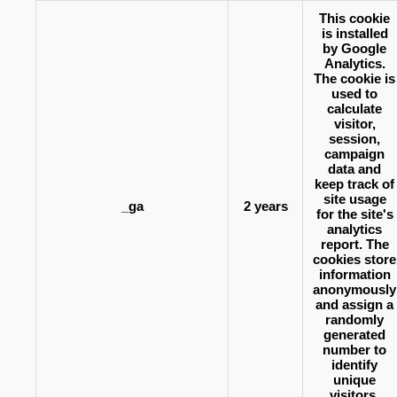
This cookie
is installed
by Google
Analytics.
The cookie is
used to
calculate
visitor,
session,
campaign
data and
keep track of
site usage
_ga
2 years
for the site's
analytics
report. The
cookies store
information
anonymously
and assign a
randomly
generated
number to
identify
unique
visitors.