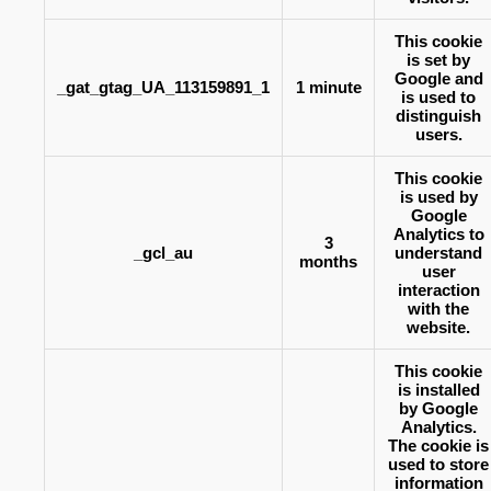
This cookie
is set by
Google and
_gat_gtag_UA_113159891_1
1 minute
is used to
distinguish
users.
This cookie
is used by
Google
Analytics to
3
_gcl_au
understand
months
user
interaction
with the
website.
This cookie
is installed
by Google
Analytics.
The cookie is
used to store
information