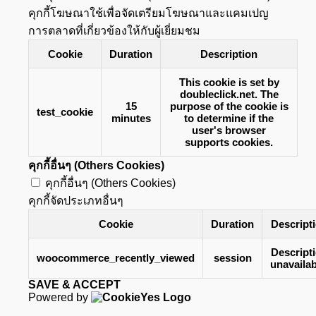
คุกกี้โฆษณาใช้เพื่อจัดเตรียมโฆษณาและแคมเปญ
การตลาดที่เกี่ยวข้องให้กับผู้เยี่ยมชม
Cookie
Duration
Description
This cookie is set by
doubleclick.net. The
15
purpose of the cookie is
test_cookie
minutes
to determine if the
user's browser
supports cookies.
คุกกี้อื่นๆ (Others Cookies)
คุกกี้อื่นๆ (Others Cookies)
คุกกี้จัดประเภทอื่นๆ
Cookie
Duration
Descript
Descript
woocommerce_recently_viewed
session
unavailab
SAVE & ACCEPT
Powered by