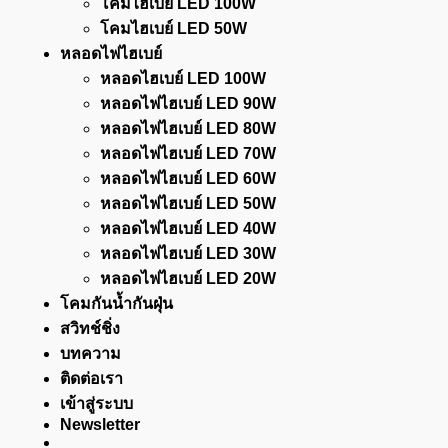
โคมไฮเบย์ LED 100W
โคมไฮเบย์ LED 50W
หลอดไฟไฮเบย์
หลอดไฮเบย์ LED 100W
หลอดไฟไฮเบย์ LED 90W
หลอดไฟไฮเบย์ LED 80W
หลอดไฟไฮเบย์ LED 70W
หลอดไฟไฮเบย์ LED 60W
หลอดไฟไฮเบย์ LED 50W
หลอดไฟไฮเบย์ LED 40W
หลอดไฟไฮเบย์ LED 30W
หลอดไฟไฮเบย์ LED 20W
โคมกันน้ำกันฝุ่น
สวิทช์ชิ่ง
บทความ
ติดต่อเรา
เข้าสู่ระบบ
Newsletter