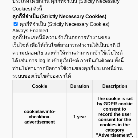
ประเภทได้ ยกเว้น คุกกี้ที่จำเป็น (Strictly Necessary
Cookies) ดังนี้
คุกกี้ที่จำเป็น (Strictly Necessary Cookies)
คุกกี้ที่จำเป็น (Strictly Necessary Cookies)
Always Enabled
คุกกี้ประเภทนี้มีความจำเป็นต่อการทำงานของ
เว็บไซต์ เพื่อให้เว็บไซต์สามารถทำงานได้เป็นปกติ มี
ความปลอดภัย และทำให้ท่านสามารถเข้าใช้เว็บไซต์
ได้ เช่น การ log in เข้าสู่เว็บไซต์ การยืนยันตัวตน ทั้งนี้
ท่านไม่สามารถปิดการใช้งานของคุกกี้ประเภทนี้ผ่าน
ระบบของเว็บไซต์ของเราได้
Cookie
Duration
Description
The cookie is set
by GDPR cookie
consent to
cookielawinfo-
record the user
checkbox-
1 year
consent for the
advertisement
cookies in the
category
"Advertisement".