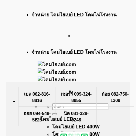
ข้าม
จำหน่าย โคมไฮเบย์ LED โคมไฟโรงงาน
ไป
ยัง
เนื้อหา
จำหน่าย โคมไฮเบย์ LED โคมไฟโรงงาน
เบล 062-816-
เชอร์รี่ 099-324-
ก้อย 082-750-
8816
8855
1309
ค้นหา:
ออย 094-548-
นิต 081-328-
โคมไฮเบย์ LED
5225
9248
โคมไฮเบย์ LED 400W
โคมไฮเบย์ LED 300W