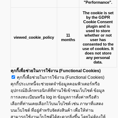
"Performance".
The cookie is set
by the GDPR
Cookie Consent
plugin and is
used to store
11
whether or not
viewed_cookie_policy
months
user has
consented to the
use of cookies. It
does not store
any personal
data.
คุกกี้เพื่อช่วยในการใช้งาน (Functional Cookies)
คุกกี้เพื่อช่วยในการใช้งาน (Functional Cookies)
คุกกี้ประเภทนี้จะช่วยจดจำข้อมูลคอมพิวเตอร์หรือ
อุปกรณ์อิเล็กทรอนิกส์ที่ท่านใช้เข้าชมเว็บไซต์ ข้อมูล
การลงทะเบียนหรือ log in ข้อมูลการตั้งค่าหรือตัว
เลือกที่ท่านเคยเลือกไว้บนเว็บไซต์ เช่น ภาษาที่แสดง
บนเว็บไซต์ ที่อยู่สำหรับจัดส่งสินค้า เพื่อให้ท่าน
สามารถใช้งานเว็บไซต์ได้สะดวกยิ่งขึ้น โดยไม่ต้องให้