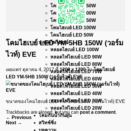
โคมไฮเบย์ LED 250W
โคมไฮเบย์ LED 200W
โคมไฮเบย์ LED 150W
โคมไฮเบย์ LED 100W
โคมไฮเบย์ LED 50W
โคมไฮเบย์ LED YM-5HB 150W (วอร์ม
หลอดไฟไฮเบย์
หลอดไฮเบย์ LED 100W
ไวท์) EVE
หลอดไฟไฮเบย์ LED 90W
หลอดไฟไฮเบย์ LED 80W
เผยแพร่
ตุลาคม 4, 2017
ที่
1200 × 1200
ใน
โคมไฮเบย์
หลอดไฟไฮเบย์ LED 70W
LED YM-5HB 150W (วอร์มไวท์) EVE
หลอดไฟไฮเบย์ LED 60W
หลอดไฟไฮเบย์ LED 50W
หลอดไฟไฮเบย์ LED 40W
หลอดไฟไฮเบย์ LED 30W
ขนาดของโคมไฮเบย์ LED YM-5HB 150W (วอร์มไวท์) EVE
หลอดไฟไฮเบย์ LED 20W
Trackbacks are closed, but you can
post a comment
.
โคมกันน้ำกันฝุ่น
←
Previous
Next
→
สวิทช์ชิ่ง
บทความ