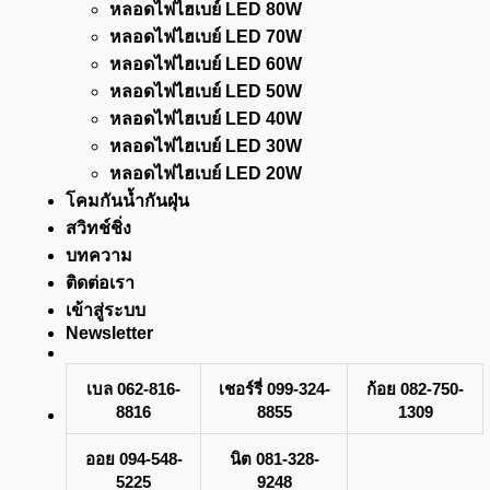
หลอดไฟไฮเบย์ LED 80W
หลอดไฟไฮเบย์ LED 70W
หลอดไฟไฮเบย์ LED 60W
หลอดไฟไฮเบย์ LED 50W
หลอดไฟไฮเบย์ LED 40W
หลอดไฟไฮเบย์ LED 30W
หลอดไฟไฮเบย์ LED 20W
โคมกันน้ำกันฝุ่น
สวิทช์ชิ่ง
บทความ
ติดต่อเรา
เข้าสู่ระบบ
Newsletter
เบล 062-816-
เชอร์รี่ 099-324-
ก้อย 082-750-
8816
8855
1309
ออย 094-548-
นิต 081-328-
5225
9248