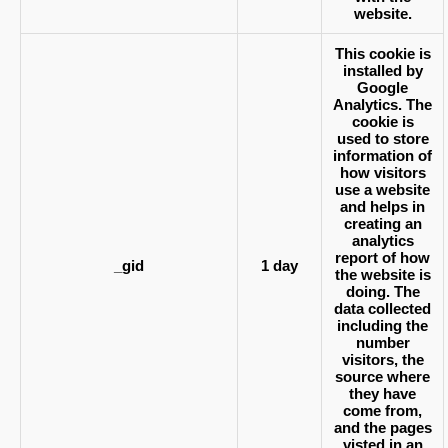
website.
This cookie is
installed by
Google
Analytics. The
cookie is
used to store
information of
how visitors
use a website
and helps in
creating an
analytics
report of how
_gid
1 day
the website is
doing. The
data collected
including the
number
visitors, the
source where
they have
come from,
and the pages
visted in an