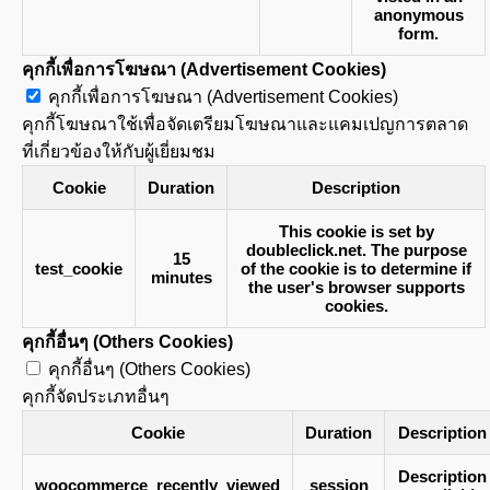
anonymous
form.
คุกกี้เพื่อการโฆษณา (Advertisement Cookies)
คุกกี้เพื่อการโฆษณา (Advertisement Cookies)
คุกกี้โฆษณาใช้เพื่อจัดเตรียมโฆษณาและแคมเปญการตลาด
ที่เกี่ยวข้องให้กับผู้เยี่ยมชม
Cookie
Duration
Description
This cookie is set by
doubleclick.net. The purpose
15
test_cookie
of the cookie is to determine if
minutes
the user's browser supports
cookies.
คุกกี้อื่นๆ (Others Cookies)
คุกกี้อื่นๆ (Others Cookies)
คุกกี้จัดประเภทอื่นๆ
Cookie
Duration
Description
Description
woocommerce_recently_viewed
session