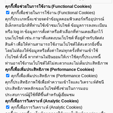
คุกกี้เพื่อช่วยในการใช้งาน (Functional Cookies)
คุกกี้เพื่อช่วยในการใช้งาน (Functional Cookies)
คุกกี้ประเภทนี้จะช่วยจดจำข้อมูลคอมพิวเตอร์หรืออุปกรณ์
อิเล็กทรอนิกส์ที่ท่านใช้เข้าชมเว็บไซต์ ข้อมูลการลงทะเบียน
หรือ log in ข้อมูลการตั้งค่าหรือตัวเลือกที่ท่านเคยเลือกไว้
บนเว็บไซต์ เช่น ภาษาที่แสดงบนเว็บไซต์ ที่อยู่สำหรับจัดส่ง
สินค้า เพื่อให้ท่านสามารถใช้งานเว็บไซต์ได้สะดวกยิ่งขึ้น
โดยไม่ต้องให้ข้อมูลหรือตั้งค่าใหม่ทุกครั้งที่ท่านเข้าใช้
เว็บไซต์ ทั้งนี้ หากท่านไม่ยินยอมให้เราใช้คุกกี้ประเภทนี้
ท่านอาจใช้งานเว็บไซต์ได้ไม่สะดวกและไม่เต็มประสิทธิภาพ
คุกกี้เพื่อเพิ่มประสิทธิภาพ (Performance Cookies)
คุกกี้เพื่อเพิ่มประสิทธิภาพ (Performance Cookies)
คุกกี้ประสิทธิภาพใช้เพื่อทำความเข้าใจและวิเคราะห์ดัชนี
ประสิทธิภาพหลักของเว็บไซต์ซึ่งช่วยในการมอบ
ประสบการณ์ผู้ใช้ที่ดีขึ้นสำหรับผู้เยี่ยมชม
คุกกี้เพื่อการวิเคราะห์ (Analytic Cookies)
คุกกี้เพื่อการวิเคราะห์ (Analytic Cookies)