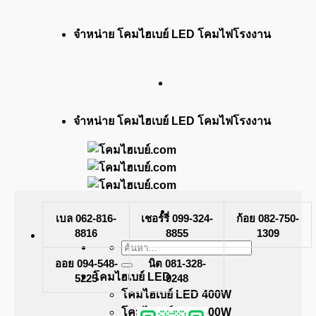
ข้าม
จำหน่าย โคมไฮเบย์ LED โคมไฟโรงงาน
ไป
ยัง
เนื้อหา
จำหน่าย โคมไฮเบย์ LED โคมไฟโรงงาน
เบล 062-816-
เชอร์รี่ 099-324-
ก้อย 082-750-
8816
8855
1309
ค้นหา:
ออย 094-548-
นิต 081-328-
โคมไฮเบย์ LED
5225
9248
โคมไฮเบย์ LED 400W
โคมไฮเบย์ LED 300W