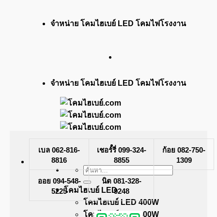
ข้าม
จำหน่าย โคมไฮเบย์ LED โคมไฟโรงงาน
ไป
ยัง
เนื้อหา
จำหน่าย โคมไฮเบย์ LED โคมไฟโรงงาน
เบล 062-816-
เชอร์รี่ 099-324-
ก้อย 082-750-
8816
8855
1309
ค้นหา:
ออย 094-548-
นิต 081-328-
โคมไฮเบย์ LED
5225
9248
โคมไฮเบย์ LED 400W
โคมไฮเบย์ LED 300W