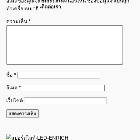
อีเมลของคุณจะไม่แสดงให้คนอื่นเห็น
ช่องข้อมูลจำเป็นถูก
ติดต่อเรา
ทำเครื่องหมาย
*
ความเห็น
*
ชื่อ
*
อีเมล
*
เว็บไซต์