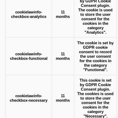
by GDPR Cookie
Consent plugin.
The cookie is used
cookielawinfo-
11
to store the user
checkbox-analytics
months
consent for the
cookies in the
category
"Analytics".
The cookie is set by
GDPR cookie
consent to record
cookielawinfo-
11
the user consent
checkbox-functional
months
for the cookies in
the category
"Functional".
This cookie is set
by GDPR Cookie
Consent plugin.
The cookies is used
cookielawinfo-
11
to store the user
checkbox-necessary
months
consent for the
cookies in the
category
"Necessary".