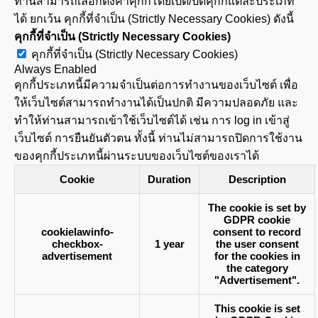
ท่านสามารถเลือกตั้งค่าคุกกี้โดยเปิด/ปิดคุกกี้แต่ละประเภท
ได้ ยกเว้น คุกกี้ที่จำเป็น (Strictly Necessary Cookies) ดังนี้
คุกกี้ที่จำเป็น (Strictly Necessary Cookies)
คุกกี้ที่จำเป็น (Strictly Necessary Cookies)
Always Enabled
คุกกี้ประเภทนี้มีความจำเป็นต่อการทำงานของเว็บไซต์ เพื่อ
ให้เว็บไซต์สามารถทำงานได้เป็นปกติ มีความปลอดภัย และ
ทำให้ท่านสามารถเข้าใช้เว็บไซต์ได้ เช่น การ log in เข้าสู่
เว็บไซต์ การยืนยันตัวตน ทั้งนี้ ท่านไม่สามารถปิดการใช้งาน
ของคุกกี้ประเภทนี้ผ่านระบบของเว็บไซต์ของเราได้
Cookie
Duration
Description
The cookie is set by
GDPR cookie
cookielawinfo-
consent to record
checkbox-
1 year
the user consent
advertisement
for the cookies in
the category
"Advertisement".
This cookie is set