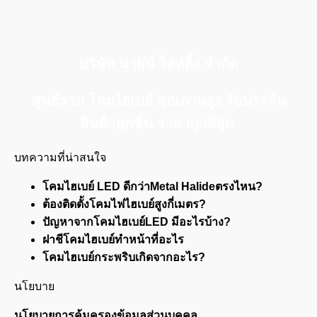
บริษัท นายน์ ไลท์ติ้ง จำกัด
ศูนย์รวม โคมไฮเบย์ คุณภาพสูง รับประกัน
สินค้าทุกชิ้น ราคาถูกที่สุด
บทความที่น่าสนใจ
โคมไฮเบย์ LED ดีกว่าMetal Halideตรงไหน?
ต้องติดตั้งโคมไฟไฮเบย์สูงกี่เมตร?
ปัญหาจากโคมไฮเบย์LED มีอะไรบ้าง?
ฝาชีโคมไฮเบย์ทำหน้าที่อะไร
โคมไฮเบย์กระพริบเกิดจากอะไร?
นโยบาย
นโยบายการคุ้มครองข้อมูลส่วนบุคคล