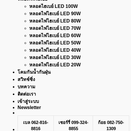
หลอดไฮเบย์ LED 100W
หลอดไฟไฮเบย์ LED 90W
หลอดไฟไฮเบย์ LED 80W
หลอดไฟไฮเบย์ LED 70W
หลอดไฟไฮเบย์ LED 60W
หลอดไฟไฮเบย์ LED 50W
หลอดไฟไฮเบย์ LED 40W
หลอดไฟไฮเบย์ LED 30W
หลอดไฟไฮเบย์ LED 20W
โคมกันน้ำกันฝุ่น
สวิทช์ชิ่ง
บทความ
ติดต่อเรา
เข้าสู่ระบบ
Newsletter
เบล 062-816-
เชอร์รี่ 099-324-
ก้อย 082-750-
8816
8855
1309