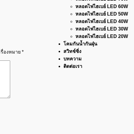
หลอดไฟไฮเบย์ LED 60W
หลอดไฟไฮเบย์ LED 50W
หลอดไฟไฮเบย์ LED 40W
หลอดไฟไฮเบย์ LED 30W
หลอดไฟไฮเบย์ LED 20W
โคมกันน้ำกันฝุ่น
สวิทช์ชิ่ง
ครื่องหมาย
*
บทความ
ติดต่อเรา