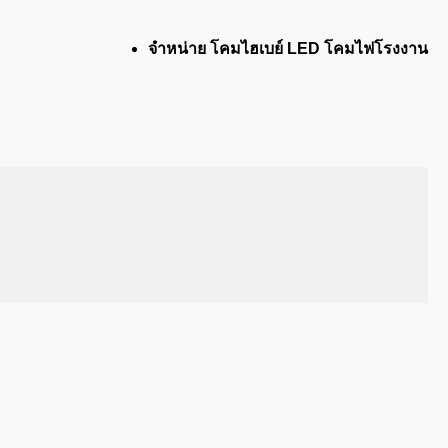
จำหน่าย โคมไฮเบย์ LED โคมไฟโรงงาน