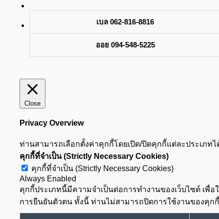
เบล 062-816-8816
ออย 094-548-5225
Close
Privacy Overview
ท่านสามารถเลือกตั้งค่าคุกกี้โดยเปิด/ปิดคุกกี้แต่ละประเภทได้ ย
คุกกี้ที่จำเป็น (Strictly Necessary Cookies)
คุกกี้ที่จำเป็น (Strictly Necessary Cookies)
Always Enabled
คุกกี้ประเภทนี้มีความจำเป็นต่อการทำงานของเว็บไซต์ เพื่อใ
การยืนยันตัวตน ทั้งนี้ ท่านไม่สามารถปิดการใช้งานของคุกก