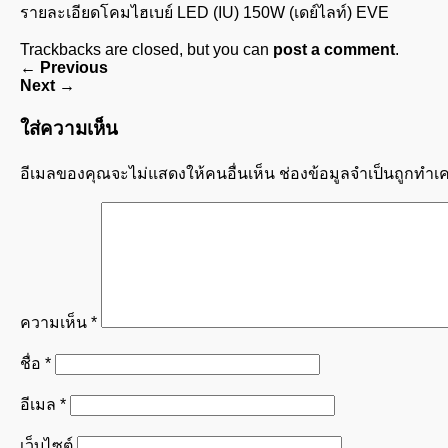
รายละเอียดโคมไฮเบย์ LED (IU) 150W (เดย์ไลท์) EVE
Trackbacks are closed, but you can
post a comment
.
←
Previous
Next
→
ใส่ความเห็น
อีเมลของคุณจะไม่แสดงให้คนอื่นเห็น
ช่องข้อมูลจำเป็นถูกทำเ
ความเห็น
*
ชื่อ
*
อีเมล
*
เว็บไซต์