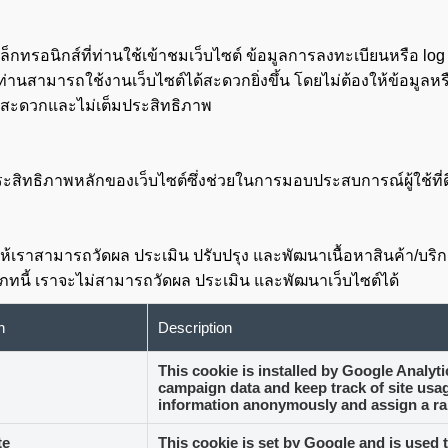
็กทรอนิกส์ที่ท่านใช้เข้าชมเว็บไซต์ ข้อมูลการลงทะเบียนหรือ log in
้ท่านสามารถใช้งานเว็บไซต์ได้สะดวกยิ่งขึ้น โดยไม่ต้องให้ข้อมูลหรือตั
ไม่สะดวกและไม่เต็มประสิทธิภาพ
ะสิทธิภาพหลักของเว็บไซต์ซึ่งช่วยในการมอบประสบการณ์ผู้ใช้ที่ดีข
อให้เราสามารถวัดผล ประเมิน ปรับปรุง และพัฒนาเนื้อหาสินค้า/บริ
ระเภทนี้ เราจะไม่สามารถวัดผล ประเมิน และพัฒนาเว็บไซต์ได้
n
Description
This cookie is installed by Google Analytic
campaign data and keep track of site usage
information anonymously and assign a ran
te
This cookie is set by Google and is used t