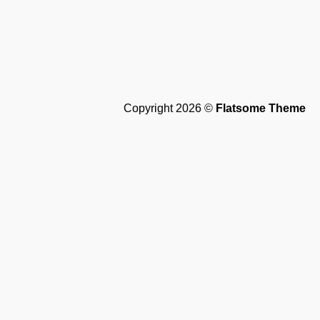
Copyright 2026 ©
Flatsome Theme