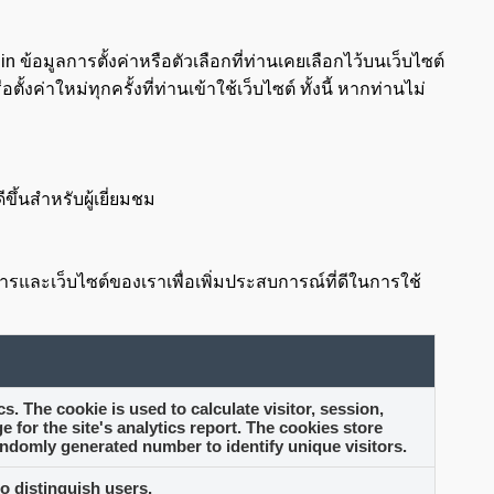
 ข้อมูลการตั้งค่าหรือตัวเลือกที่ท่านเคยเลือกไว้บนเว็บไซต์
้งค่าใหม่ทุกครั้งที่ท่านเข้าใช้เว็บไซต์ ทั้งนี้ หากท่านไม่
ึ้นสำหรับผู้เยี่ยมชม
การและเว็บไซต์ของเราเพื่อเพิ่มประสบการณ์ที่ดีในการใช้
s. The cookie is used to calculate visitor, session,
 for the site's analytics report. The cookies store
domly generated number to identify unique visitors.
o distinguish users.