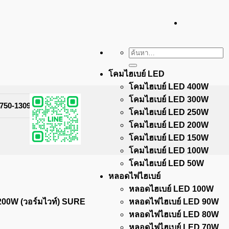
ค้นหา:
โคมไฮเบย์ LED
โคมไฮเบย์ LED 400W
โคมไฮเบย์ LED 300W
-750-1309
โคมไฮเบย์ LED 250W
โคมไฮเบย์ LED 200W
โคมไฮเบย์ LED 150W
โคมไฮเบย์ LED 100W
โคมไฮเบย์ LED 50W
หลอดไฟไฮเบย์
หลอดไฮเบย์ LED 100W
200W (วอร์มไวท์) SURE
หลอดไฟไฮเบย์ LED 90W
หลอดไฟไฮเบย์ LED 80W
หลอดไฟไฮเบย์ LED 70W