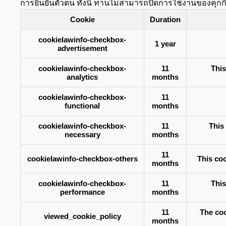
การยืนยันตัวตน ทั้งนี้ ท่านไม่สามารถปิดการใช้งานของคุกก
Cookie
Duration
cookielawinfo-checkbox-
1 year
advertisement
cookielawinfo-checkbox-
11
This
analytics
months
cookielawinfo-checkbox-
11
functional
months
cookielawinfo-checkbox-
11
This
necessary
months
11
cookielawinfo-checkbox-others
This coo
months
cookielawinfo-checkbox-
11
This
performance
months
11
The coo
viewed_cookie_policy
months