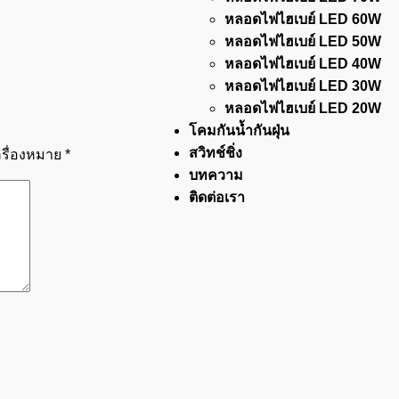
หลอดไฟไฮเบย์ LED 60W
หลอดไฟไฮเบย์ LED 50W
หลอดไฟไฮเบย์ LED 40W
หลอดไฟไฮเบย์ LED 30W
หลอดไฟไฮเบย์ LED 20W
โคมกันน้ำกันฝุ่น
สวิทช์ชิ่ง
ครื่องหมาย
*
บทความ
ติดต่อเรา