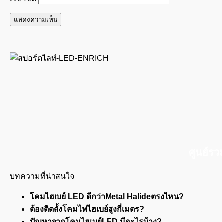
ศูนย์รว
บทความที่น่าสนใจ
โคมไฮเบย์ LED ดีกว่าMetal Halideตรงไหน?
ต้องติดตั้งโคมไฟไฮเบย์สูงกี่เมตร?
ปัญหาจากโคมไฮเบย์LED มีอะไรบ้าง?