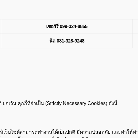
เชอร์รี่ 099-324-8855
นิต 081-328-9248
กเว้น คุกกี้ที่จำเป็น (Strictly Necessary Cookies) ดังนี้
ห้เว็บไซต์สามารถทำงานได้เป็นปกติ มีความปลอดภัย และทำให้ท่านสา