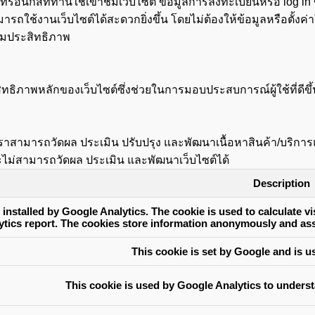
รอนิกส์ที่ท่านใช้เข้าชมเว็บไซต์ ข้อมูลการลงทะเบียนหรือ log in ข้
ารถใช้งานเว็บไซต์ได้สะดวกยิ่งขึ้น โดยไม่ต้องให้ข้อมูลหรือตั้งค่าให
ต็มประสิทธิภาพ
ทธิภาพหลักของเว็บไซต์ซึ่งช่วยในการมอบประสบการณ์ผู้ใช้ที่ดีขึ้น
้เราสามารถวัดผล ประเมิน ปรับปรุง และพัฒนาเนื้อหาสินค้า/บริการ
าจะไม่สามารถวัดผล ประเมิน และพัฒนาเว็บไซต์ได้
Description
 installed by Google Analytics. The cookie is used to calculate v
lytics report. The cookies store information anonymously and as
This cookie is set by Google and is u
This cookie is used by Google Analytics to underst