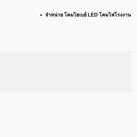
จำหน่าย โคมไฮเบย์ LED โคมไฟโรงงาน