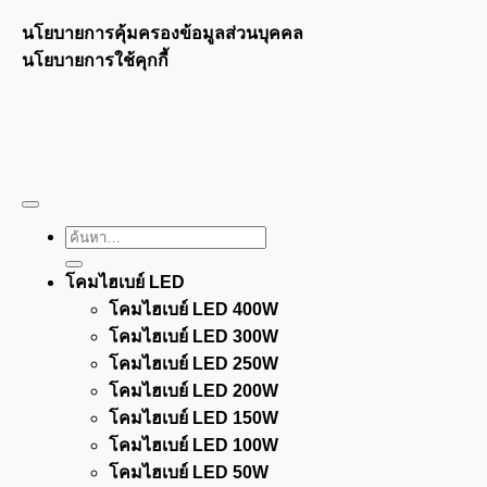
นโยบายการคุ้มครองข้อมูลส่วนบุคคล
นโยบายการใช้คุกกี้
Visa
PayPal
Stripe
MasterCard
Cash
On
Delivery
ค้นหา:
โคมไฮเบย์ LED
โคมไฮเบย์ LED 400W
โคมไฮเบย์ LED 300W
โคมไฮเบย์ LED 250W
โคมไฮเบย์ LED 200W
โคมไฮเบย์ LED 150W
โคมไฮเบย์ LED 100W
โคมไฮเบย์ LED 50W