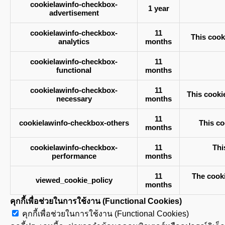
cookielawinfo-checkbox-
1 year
advertisement
cookielawinfo-checkbox-
11
This cook
analytics
months
cookielawinfo-checkbox-
11
functional
months
cookielawinfo-checkbox-
11
This cooki
necessary
months
11
cookielawinfo-checkbox-others
This co
months
cookielawinfo-checkbox-
11
Thi
performance
months
11
The cooki
viewed_cookie_policy
months
คุกกี้เพื่อช่วยในการใช้งาน (Functional Cookies)
คุกกี้เพื่อช่วยในการใช้งาน (Functional Cookies)