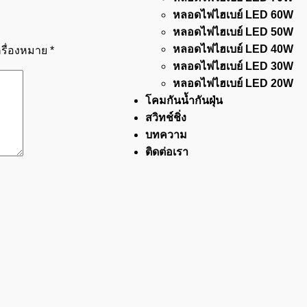
หลอดไฟไฮเบย์ LED 60W
หลอดไฟไฮเบย์ LED 50W
หลอดไฟไฮเบย์ LED 40W
ครื่องหมาย
*
หลอดไฟไฮเบย์ LED 30W
หลอดไฟไฮเบย์ LED 20W
โคมกันน้ำกันฝุ่น
สวิทช์ชิ่ง
บทความ
ติดต่อเรา