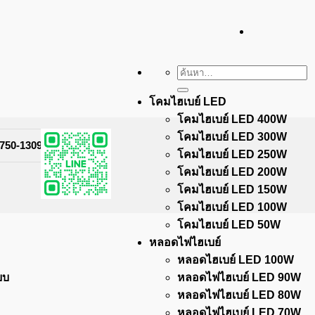
ค้นหา:
โคมไฮเบย์ LED
โคมไฮเบย์ LED 400W
โคมไฮเบย์ LED 300W
-750-1309
โคมไฮเบย์ LED 250W
โคมไฮเบย์ LED 200W
โคมไฮเบย์ LED 150W
โคมไฮเบย์ LED 100W
โคมไฮเบย์ LED 50W
หลอดไฟไฮเบย์
หลอดไฮเบย์ LED 100W
บบ
หลอดไฟไฮเบย์ LED 90W
หลอดไฟไฮเบย์ LED 80W
หลอดไฟไฮเบย์ LED 70W