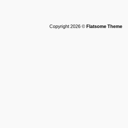
Copyright 2026 ©
Flatsome Theme