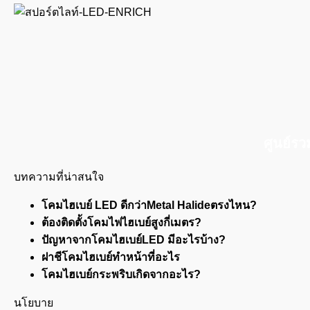
ศูนย์รว
บทความที่น่าสนใจ
โคมไฮเบย์ LED ดีกว่าMetal Halideตรงไหน?
ต้องติดตั้งโคมไฟไฮเบย์สูงกี่เมตร?
ปัญหาจากโคมไฮเบย์LED มีอะไรบ้าง?
ฝาชีโคมไฮเบย์ทำหน้าที่อะไร
โคมไฮเบย์กระพริบเกิดจากอะไร?
นโยบาย