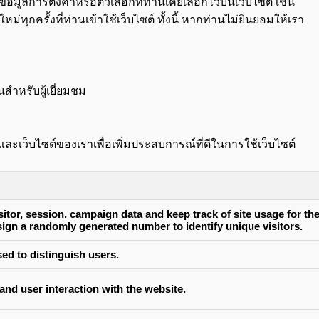
อมูลการตั้งค่าหรือตัวเลือกที่ท่านเคยเลือกไว้บนเว็บไซต์ เช่น
ม่ทุกครั้งที่ท่านเข้าใช้เว็บไซต์ ทั้งนี้ หากท่านไม่ยินยอมให้เรา
สำหรับผู้เยี่ยมชม
และเว็บไซต์ของเราเพื่อเพิ่มประสบการณ์ที่ดีในการใช้เว็บไซต์
isitor, session, campaign data and keep track of site usage for th
sign a randomly generated number to identify unique visitors.
sed to distinguish users.
and user interaction with the website.