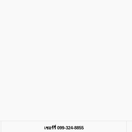
เชอร์รี่ 099-324-8855