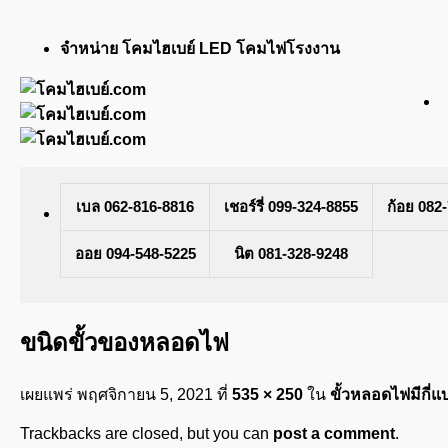
ข้าม
จำหน่าย โคมไฮเบย์ LED โคมไฟโรงงาน
ไป
ยัง
เนื้อหา
เบล 062-816-8816
เชอร์รี่ 099-324-8855
ก้อย 082
ออย 094-548-5225
นิต 081-328-9248
ขนิดขั้วของหลอดไฟ
เผยแพร่
พฤศจิกายน 5, 2021
ที่
535 × 250
ใน
ขั้วหลอดไฟมีกี่แ
Trackbacks are closed, but you can
post a comment
.