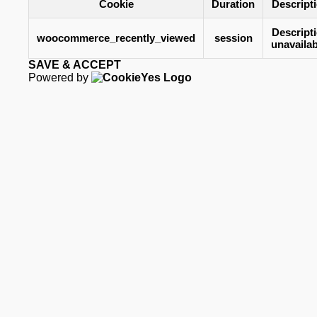
Cookie
Duration
Descript
Descript
woocommerce_recently_viewed
session
unavailab
SAVE & ACCEPT
Powered by