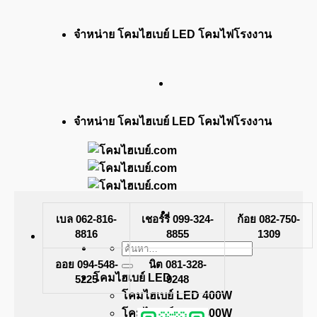
ข้าม
จำหน่าย โคมไฮเบย์ LED โคมไฟโรงงาน
ไป
ยัง
เนื้อหา
จำหน่าย โคมไฮเบย์ LED โคมไฟโรงงาน
เบล 062-816-
เชอร์รี่ 099-324-
ก้อย 082-750-
8816
8855
1309
ค้นหา:
ออย 094-548-
นิต 081-328-
โคมไฮเบย์ LED
5225
9248
โคมไฮเบย์ LED 400W
โคมไฮเบย์ LED 300W