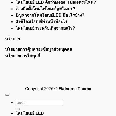
โคมไฮเบย์ LED ดีกว่าMetal Halideตรงไหน?
ต้องติดตั้งโคมไฟไฮเบย์สูงกี่เมตร?
ปัญหาจากโคมไฮเบย์LED มีอะไรบ้าง?
ฝาชีโคมไฮเบย์ทำหน้าที่อะไร
โคมไฮเบย์กระพริบเกิดจากอะไร?
นโยบาย
นโยบายการคุ้มครองข้อมูลส่วนบุคคล
นโยบายการใช้คุกกี้
Visa
PayPal
Stripe
MasterCard
Cash
On
Copyright 2026 ©
Flatsome Theme
Delivery
ค้นหา:
โคมไฮเบย์ LED