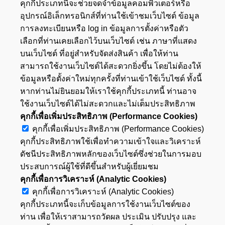
คุกกี้ประเภทนี้จะช่วยจดจำข้อมูลคอมพิวเตอร์หรือ
อุปกรณ์อิเล็กทรอนิกส์ที่ท่านใช้เข้าชมเว็บไซต์ ข้อมูล
การลงทะเบียนหรือ log in ข้อมูลการตั้งค่าหรือตัว
เลือกที่ท่านเคยเลือกไว้บนเว็บไซต์ เช่น ภาษาที่แสดง
บนเว็บไซต์ ที่อยู่สำหรับจัดส่งสินค้า เพื่อให้ท่าน
สามารถใช้งานเว็บไซต์ได้สะดวกยิ่งขึ้น โดยไม่ต้องให้
ข้อมูลหรือตั้งค่าใหม่ทุกครั้งที่ท่านเข้าใช้เว็บไซต์ ทั้งนี้
หากท่านไม่ยินยอมให้เราใช้คุกกี้ประเภทนี้ ท่านอาจ
ใช้งานเว็บไซต์ได้ไม่สะดวกและไม่เต็มประสิทธิภาพ
คุกกี้เพื่อเพิ่มประสิทธิภาพ (Performance Cookies)
คุกกี้เพื่อเพิ่มประสิทธิภาพ (Performance Cookies)
คุกกี้ประสิทธิภาพใช้เพื่อทำความเข้าใจและวิเคราะห์
ดัชนีประสิทธิภาพหลักของเว็บไซต์ซึ่งช่วยในการมอบ
ประสบการณ์ผู้ใช้ที่ดีขึ้นสำหรับผู้เยี่ยมชม
คุกกี้เพื่อการวิเคราะห์ (Analytic Cookies)
คุกกี้เพื่อการวิเคราะห์ (Analytic Cookies)
คุกกี้ประเภทนี้จะเก็บข้อมูลการใช้งานเว็บไซต์ของ
ท่าน เพื่อให้เราสามารถวัดผล ประเมิน ปรับปรุง และ