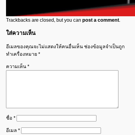
Trackbacks are closed, but you can
post a comment
.
ใส่ความเห็น
อีเมลของคุณจะไม่แสดงให้คนอื่นเห็น
ช่องข้อมูลจำเป็นถูก
ทำเครื่องหมาย
*
ความเห็น
*
ชื่อ
*
อีเมล
*