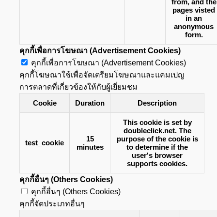
from, and the
pages visted
in an
anonymous
form.
คุกกี้เพื่อการโฆษณา (Advertisement Cookies)
คุกกี้เพื่อการโฆษณา (Advertisement Cookies)
คุกกี้โฆษณาใช้เพื่อจัดเตรียมโฆษณาและแคมเปญ
การตลาดที่เกี่ยวข้องให้กับผู้เยี่ยมชม
Cookie
Duration
Description
This cookie is set by
doubleclick.net. The
15
purpose of the cookie is
test_cookie
minutes
to determine if the
user's browser
supports cookies.
คุกกี้อื่นๆ (Others Cookies)
คุกกี้อื่นๆ (Others Cookies)
คุกกี้จัดประเภทอื่นๆ