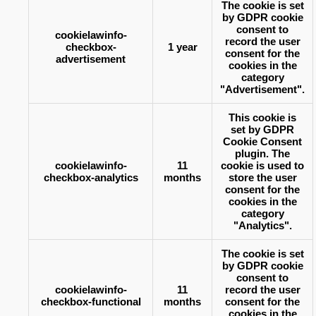
The cookie is set
by GDPR cookie
consent to
cookielawinfo-
record the user
checkbox-
1 year
consent for the
advertisement
cookies in the
category
"Advertisement".
This cookie is
set by GDPR
Cookie Consent
plugin. The
cookielawinfo-
11
cookie is used to
checkbox-analytics
months
store the user
consent for the
cookies in the
category
"Analytics".
The cookie is set
by GDPR cookie
consent to
cookielawinfo-
11
record the user
checkbox-functional
months
consent for the
cookies in the