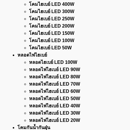
โคมไฮเบย์ LED 400W
โคมไฮเบย์ LED 300W
โคมไฮเบย์ LED 250W
โคมไฮเบย์ LED 200W
โคมไฮเบย์ LED 150W
โคมไฮเบย์ LED 100W
โคมไฮเบย์ LED 50W
หลอดไฟไฮเบย์
หลอดไฮเบย์ LED 100W
หลอดไฟไฮเบย์ LED 90W
หลอดไฟไฮเบย์ LED 80W
หลอดไฟไฮเบย์ LED 70W
หลอดไฟไฮเบย์ LED 60W
หลอดไฟไฮเบย์ LED 50W
หลอดไฟไฮเบย์ LED 40W
หลอดไฟไฮเบย์ LED 30W
หลอดไฟไฮเบย์ LED 20W
โคมกันน้ำกันฝุ่น