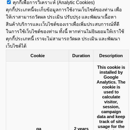
คุกกี้เพื่อการวิเคราะห์ (Analytic Cookies)
คุกกี้ประเภทนี้จะเก็บข้อมูลการใช้งานเว็บไซต์ของท่าน เพื่อ
ให้เราสามารถวัดผล ประเมิน ปรับปรุง และพัฒนาเนื้อหา
สินค้า/บริการและเว็บไซต์ของเราเพื่อเพิ่มประสบการณ์ที่ดี
ในการใช้เว็บไซต์ของท่าน ทั้งนี้ หากท่านไม่ยินยอมให้เราใช้
คุกกี้ประเภทนี้ เราจะไม่สามารถวัดผล ประเมิน และพัฒนา
เว็บไซต์ได้
Cookie
Duration
Description
This cookie is
installed by
Google
Analytics. The
cookie is
used to
calculate
visitor,
session,
campaign
data and keep
track of site
usage for the
_ga
2 years