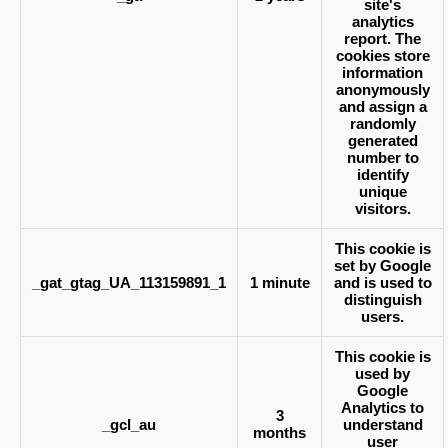
site's
analytics
report. The
cookies store
information
anonymously
and assign a
randomly
generated
number to
identify
unique
visitors.
This cookie is
set by Google
_gat_gtag_UA_113159891_1
1 minute
and is used to
distinguish
users.
This cookie is
used by
Google
Analytics to
3
_gcl_au
understand
months
user