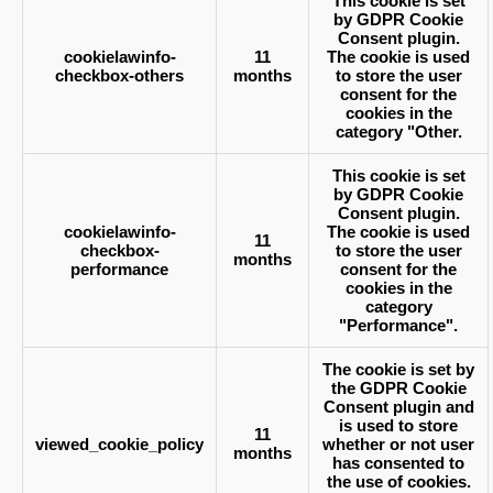
This cookie is set
by GDPR Cookie
Consent plugin.
cookielawinfo-
11
The cookie is used
checkbox-others
months
to store the user
consent for the
cookies in the
category "Other.
This cookie is set
by GDPR Cookie
Consent plugin.
cookielawinfo-
The cookie is used
11
checkbox-
to store the user
months
performance
consent for the
cookies in the
category
"Performance".
The cookie is set by
the GDPR Cookie
Consent plugin and
is used to store
11
viewed_cookie_policy
whether or not user
months
has consented to
the use of cookies.