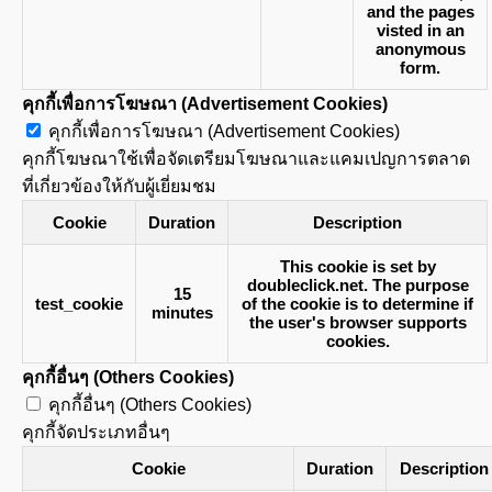
and the pages
visted in an
anonymous
form.
คุกกี้เพื่อการโฆษณา (Advertisement Cookies)
คุกกี้เพื่อการโฆษณา (Advertisement Cookies)
คุกกี้โฆษณาใช้เพื่อจัดเตรียมโฆษณาและแคมเปญการตลาด
ที่เกี่ยวข้องให้กับผู้เยี่ยมชม
Cookie
Duration
Description
This cookie is set by
doubleclick.net. The purpose
15
test_cookie
of the cookie is to determine if
minutes
the user's browser supports
cookies.
คุกกี้อื่นๆ (Others Cookies)
คุกกี้อื่นๆ (Others Cookies)
คุกกี้จัดประเภทอื่นๆ
Cookie
Duration
Description