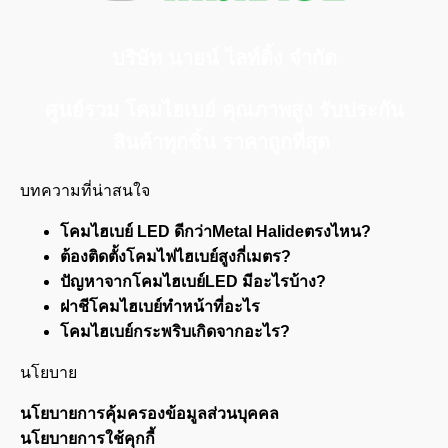
บริษัท นายน์ ไลท์ติ้ง จำกัด
ศูนย์รวม โคมไฮเบย์ คุณภาพสูง รับประกัน
สินค้าทุกชิ้น ราคาถูกที่สุด
บทความที่น่าสนใจ
โคมไฮเบย์ LED ดีกว่าMetal Halideตรงไหน?
ต้องติดตั้งโคมไฟไฮเบย์สูงกี่เมตร?
ปัญหาจากโคมไฮเบย์LED มีอะไรบ้าง?
ฝาชีโคมไฮเบย์ทำหน้าที่อะไร
โคมไฮเบย์กระพริบเกิดจากอะไร?
นโยบาย
นโยบายการคุ้มครองข้อมูลส่วนบุคคล
นโยบายการใช้คุกกี้