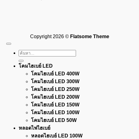
Visa
PayPal
Stripe
MasterCard
Cash
On
Copyright 2026 ©
Flatsome Theme
Delivery
ค้นหา:
โคมไฮเบย์ LED
โคมไฮเบย์ LED 400W
โคมไฮเบย์ LED 300W
โคมไฮเบย์ LED 250W
โคมไฮเบย์ LED 200W
โคมไฮเบย์ LED 150W
โคมไฮเบย์ LED 100W
โคมไฮเบย์ LED 50W
หลอดไฟไฮเบย์
หลอดไฮเบย์ LED 100W