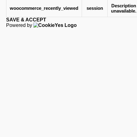
Description
woocommerce_recently_viewed
session
unavailable.
SAVE & ACCEPT
Powered by