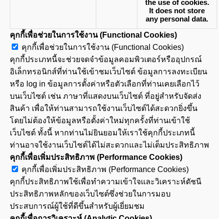
the use of cookies.
It does not store
any personal data.
คุกกี้เพื่อช่วยในการใช้งาน (Functional Cookies)
คุกกี้เพื่อช่วยในการใช้งาน (Functional Cookies)
คุกกี้ประเภทนี้จะช่วยจดจำข้อมูลคอมพิวเตอร์หรืออุปกรณ์
อิเล็กทรอนิกส์ที่ท่านใช้เข้าชมเว็บไซต์ ข้อมูลการลงทะเบียน
หรือ log in ข้อมูลการตั้งค่าหรือตัวเลือกที่ท่านเคยเลือกไว้
บนเว็บไซต์ เช่น ภาษาที่แสดงบนเว็บไซต์ ที่อยู่สำหรับจัดส่ง
สินค้า เพื่อให้ท่านสามารถใช้งานเว็บไซต์ได้สะดวกยิ่งขึ้น
โดยไม่ต้องให้ข้อมูลหรือตั้งค่าใหม่ทุกครั้งที่ท่านเข้าใช้
เว็บไซต์ ทั้งนี้ หากท่านไม่ยินยอมให้เราใช้คุกกี้ประเภทนี้
ท่านอาจใช้งานเว็บไซต์ได้ไม่สะดวกและไม่เต็มประสิทธิภาพ
คุกกี้เพื่อเพิ่มประสิทธิภาพ (Performance Cookies)
คุกกี้เพื่อเพิ่มประสิทธิภาพ (Performance Cookies)
คุกกี้ประสิทธิภาพใช้เพื่อทำความเข้าใจและวิเคราะห์ดัชนี
ประสิทธิภาพหลักของเว็บไซต์ซึ่งช่วยในการมอบ
ประสบการณ์ผู้ใช้ที่ดีขึ้นสำหรับผู้เยี่ยมชม
คุกกี้เพื่อการวิเคราะห์ (Analytic Cookies)