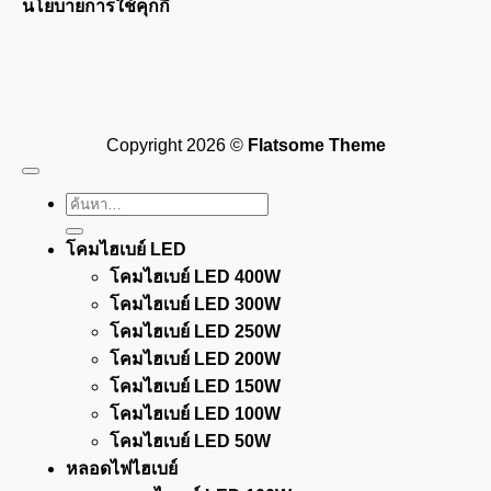
นโยบายการใช้คุกกี้
Visa
PayPal
Stripe
MasterCard
Cash
On
Copyright 2026 ©
Flatsome Theme
Delivery
ค้นหา:
โคมไฮเบย์ LED
โคมไฮเบย์ LED 400W
โคมไฮเบย์ LED 300W
โคมไฮเบย์ LED 250W
โคมไฮเบย์ LED 200W
โคมไฮเบย์ LED 150W
โคมไฮเบย์ LED 100W
โคมไฮเบย์ LED 50W
หลอดไฟไฮเบย์