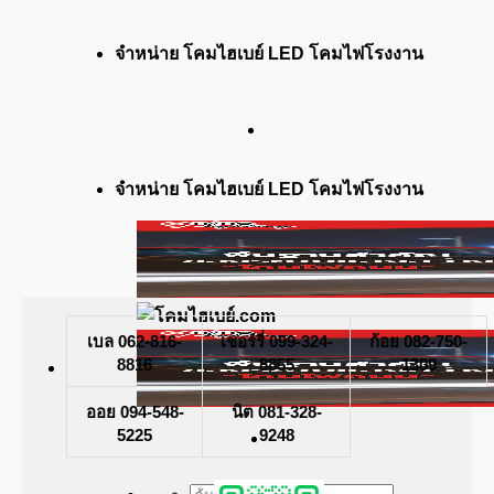
ข้าม
จำหน่าย โคมไฮเบย์ LED โคมไฟโรงงาน
ไป
ยัง
เนื้อหา
จำหน่าย โคมไฮเบย์ LED โคมไฟโรงงาน
เบล 062-816-
เชอร์รี่ 099-324-
ก้อย 082-750-
8816
8855
1309
ออย 094-548-
นิต 081-328-
5225
9248