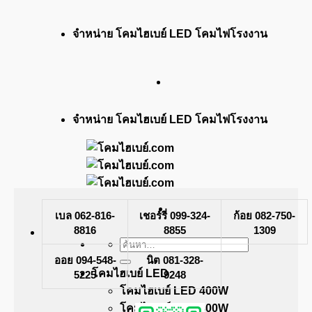
ข้าม
จำหน่าย โคมไฮเบย์ LED โคมไฟโรงงาน
ไป
ยัง
เนื้อหา
จำหน่าย โคมไฮเบย์ LED โคมไฟโรงงาน
เบล 062-816-
เชอร์รี่ 099-324-
ก้อย 082-750-
8816
8855
1309
ค้นหา:
ออย 094-548-
นิต 081-328-
โคมไฮเบย์ LED
5225
9248
โคมไฮเบย์ LED 400W
โคมไฮเบย์ LED 300W