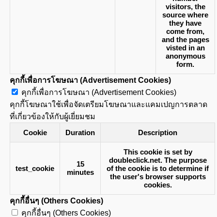
visitors, the
source where
they have
come from,
and the pages
visted in an
anonymous
form.
คุกกี้เพื่อการโฆษณา (Advertisement Cookies)
คุกกี้เพื่อการโฆษณา (Advertisement Cookies)
คุกกี้โฆษณาใช้เพื่อจัดเตรียมโฆษณาและแคมเปญการตลาด
ที่เกี่ยวข้องให้กับผู้เยี่ยมชม
Cookie
Duration
Description
This cookie is set by
doubleclick.net. The purpose
15
test_cookie
of the cookie is to determine if
minutes
the user's browser supports
cookies.
คุกกี้อื่นๆ (Others Cookies)
คุกกี้อื่นๆ (Others Cookies)