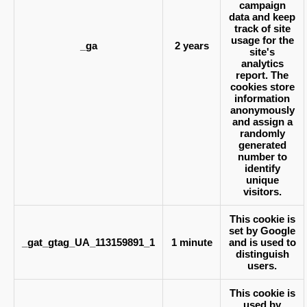
campaign
data and keep
track of site
usage for the
_ga
2 years
site's
analytics
report. The
cookies store
information
anonymously
and assign a
randomly
generated
number to
identify
unique
visitors.
This cookie is
set by Google
_gat_gtag_UA_113159891_1
1 minute
and is used to
distinguish
users.
This cookie is
used by