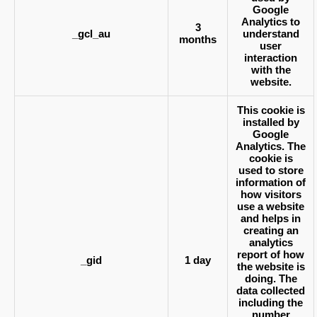
Google
Analytics to
3
_gcl_au
understand
months
user
interaction
with the
website.
This cookie is
installed by
Google
Analytics. The
cookie is
used to store
information of
how visitors
use a website
and helps in
creating an
analytics
report of how
_gid
1 day
the website is
doing. The
data collected
including the
number