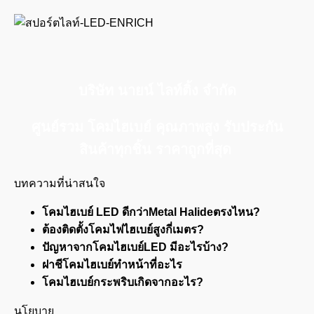
บริษัท นายน์ ไลท์ติ้ง จำกัด
ศูนย์รวม โคมไฮเบย์ คุณภาพสูง รับประกัน
สินค้าทุกชิ้น ราคาถูกที่สุด
บทความที่น่าสนใจ
โคมไฮเบย์ LED ดีกว่าMetal Halideตรงไหน?
ต้องติดตั้งโคมไฟไฮเบย์สูงกี่เมตร?
ปัญหาจากโคมไฮเบย์LED มีอะไรบ้าง?
ฝาชีโคมไฮเบย์ทำหน้าที่อะไร
โคมไฮเบย์กระพริบเกิดจากอะไร?
นโยบาย