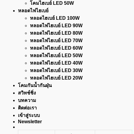
โคมไฮเบย์ LED 50W
หลอดไฟไฮเบย์
หลอดไฮเบย์ LED 100W
หลอดไฟไฮเบย์ LED 90W
หลอดไฟไฮเบย์ LED 80W
หลอดไฟไฮเบย์ LED 70W
หลอดไฟไฮเบย์ LED 60W
หลอดไฟไฮเบย์ LED 50W
หลอดไฟไฮเบย์ LED 40W
หลอดไฟไฮเบย์ LED 30W
หลอดไฟไฮเบย์ LED 20W
โคมกันน้ำกันฝุ่น
สวิทช์ชิ่ง
บทความ
ติดต่อเรา
เข้าสู่ระบบ
Newsletter