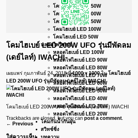
โคมไฮเบย์ LED 250W
โคมไฮเบย์ LED 200W
โคมไฮเบย์ LED 150W
โคมไฮเบย์ LED 100W
โคมไฮเบย์ LED 50W
โคมไฮเบย์ LED 200W UFO รุ่นมีพัดลม
หลอดไฟไฮเบย์
หลอดไฮเบย์ LED 100W
(เดย์ไลท์) IWACHI
หลอดไฟไฮเบย์ LED 90W
หลอดไฟไฮเบย์ LED 80W
เผยแพร่
กุมภาพันธ์ 24, 2018
ที่
1000 × 1000
ใน
โคมไฮเบย์
หลอดไฟไฮเบย์ LED 70W
LED 200W UFO รุ่นมีพัดลม (เดย์ไลท์) IWACHI
หลอดไฟไฮเบย์ LED 60W
หลอดไฟไฮเบย์ LED 50W
หลอดไฟไฮเบย์ LED 40W
หลอดไฟไฮเบย์ LED 30W
โคมไฮเบย์ LED 200W UFO รุ่นมีพัดลม (เดย์ไลท์) IWACHI
หลอดไฟไฮเบย์ LED 20W
Trackbacks are closed, but you can
post a comment
.
โคมกันน้ำกันฝุ่น
←
Previous
สวิทช์ชิ่ง
ใส่ความเห็น
บทความ