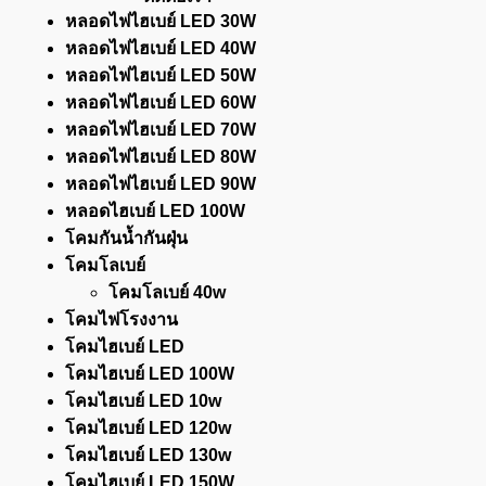
หลอดไฟไฮเบย์ LED 30W
หลอดไฟไฮเบย์ LED 40W
หลอดไฟไฮเบย์ LED 50W
หลอดไฟไฮเบย์ LED 60W
หลอดไฟไฮเบย์ LED 70W
หลอดไฟไฮเบย์ LED 80W
หลอดไฟไฮเบย์ LED 90W
หลอดไฮเบย์ LED 100W
โคมกันน้ำกันฝุ่น
โคมโลเบย์
โคมโลเบย์ 40w
โคมไฟโรงงาน
โคมไฮเบย์ LED
โคมไฮเบย์ LED 100W
โคมไฮเบย์ LED 10w
โคมไฮเบย์ LED 120w
โคมไฮเบย์ LED 130w
โคมไฮเบย์ LED 150W