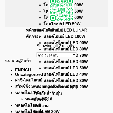
โคมไฮเบย์ LED 200W
โคมไฮเบย์ LED 150W
โคมไฮเบย์ LED 100W
โคมไฮเบย์ LED 50W
หน้าหลัก
หลอดไฟไฮเบย์
/
โคมไฮเบย์ LED LUNAR
คัดกรอง
หลอดไฮเบย์ LED 100W
หลอดไฟไฮเบย์ LED 90W
Showing all 2 results
หลอดไฟไฮเบย์ LED 80W
หลอดไฟไฮเบย์ LED 70W
หมวดหมู่สินค้า
หลอดไฟไฮเบย์ LED 60W
หลอดไฟไฮเบย์ LED 50W
ENRICH
หลอดไฟไฮเบย์ LED 40W
Uncategorized
ฝาชี-โคมไฮเบย์
หลอดไฟไฮเบย์ LED 30W
สวิทช์ชิ่ง Switching Power Supply
หลอดไฟไฮเบย์ LED 20W
หลอดไฟ LED
โคมกันน้ำกันฝุ่น
หลอดไฟ MR16
สวิทช์ชิ่ง
หลอดไฟไฮเบย์
บทความ
หลอดไฟไฮเบย์ LED 20W
ติดต่อเรา