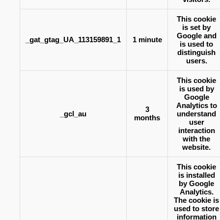
This cookie
is set by
Google and
_gat_gtag_UA_113159891_1
1 minute
is used to
distinguish
users.
This cookie
is used by
Google
Analytics to
3
_gcl_au
understand
months
user
interaction
with the
website.
This cookie
is installed
by Google
Analytics.
The cookie is
used to store
information