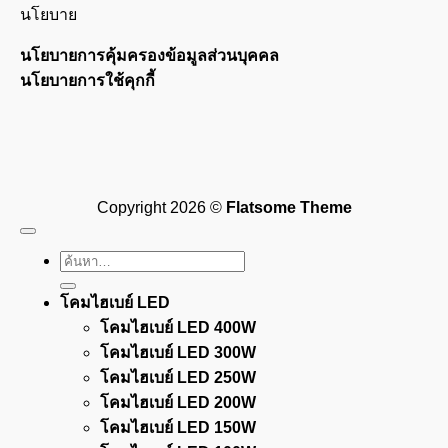
นโยบาย
นโยบายการคุ้มครองข้อมูลส่วนบุคคล
นโยบายการใช้คุกกี้
Visa
PayPal
Stripe
MasterCard
Cash
On
Copyright 2026 ©
Flatsome Theme
Delivery
ค้นหา:
โคมไฮเบย์ LED
โคมไฮเบย์ LED 400W
โคมไฮเบย์ LED 300W
โคมไฮเบย์ LED 250W
โคมไฮเบย์ LED 200W
โคมไฮเบย์ LED 150W