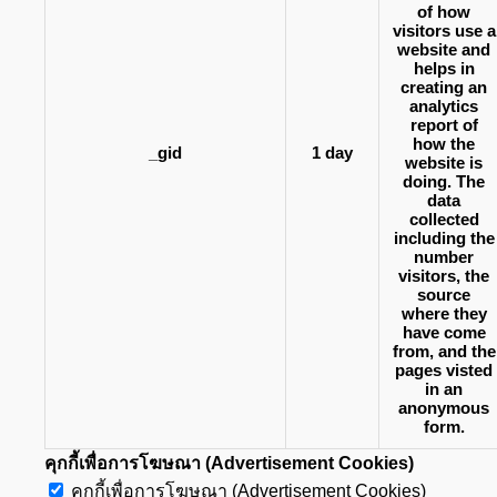
of how
visitors use a
website and
helps in
creating an
analytics
report of
how the
_gid
1 day
website is
doing. The
data
collected
including the
number
visitors, the
source
where they
have come
from, and the
pages visted
in an
anonymous
form.
คุกกี้เพื่อการโฆษณา (Advertisement Cookies)
คุกกี้เพื่อการโฆษณา (Advertisement Cookies)