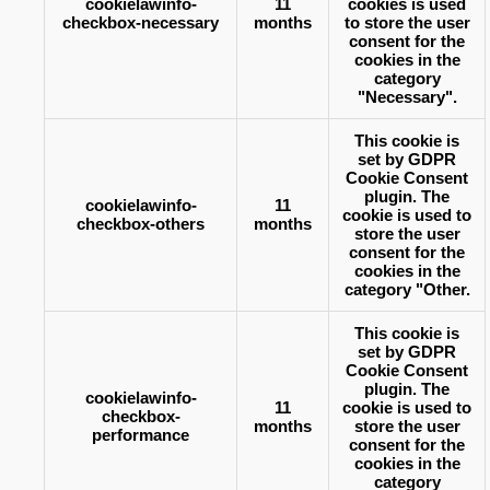
cookielawinfo-
11
cookies is used
checkbox-necessary
months
to store the user
consent for the
cookies in the
category
"Necessary".
This cookie is
set by GDPR
Cookie Consent
plugin. The
cookielawinfo-
11
cookie is used to
checkbox-others
months
store the user
consent for the
cookies in the
category "Other.
This cookie is
set by GDPR
Cookie Consent
plugin. The
cookielawinfo-
11
cookie is used to
checkbox-
months
store the user
performance
consent for the
cookies in the
category