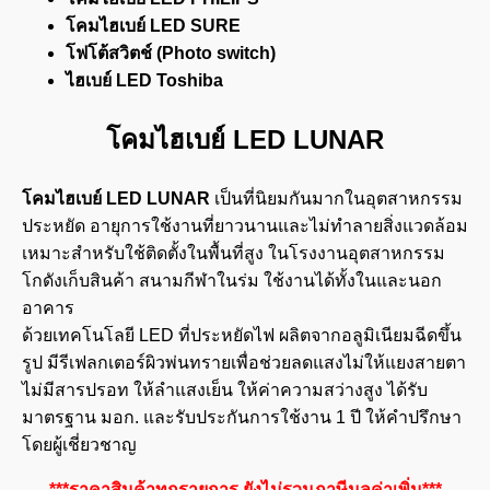
โคมไฮเบย์ LED SURE
โฟโต้สวิตช์ (Photo switch)
ไฮเบย์ LED Toshiba
โคมไฮเบย์ LED LUNAR
โคมไฮเบย์ LED LUNAR
เป็นที่นิยมกันมากในอุตสาหกรรม
ประหยัด อายุการใช้งานที่ยาวนานและไม่ทำลายสิ่งแวดล้อม
เหมาะสำหรับใช้ติดตั้งในพื้นที่สูง ในโรงงานอุตสาหกรรม
โกดังเก็บสินค้า สนามกีฬาในร่ม ใช้งานได้ทั้งในและนอก
อาคาร
ด้วยเทคโนโลยี LED ที่ประหยัดไฟ ผลิตจากอลูมิเนียมฉีดขึ้น
รูป มีรีเฟลกเตอร์ผิวพ่นทรายเพื่อช่วยลดแสงไม่ให้แยงสายตา
ไม่มีสารปรอท ให้ลำแสงเย็น ให้ค่าความสว่างสูง ได้รับ
มาตรฐาน มอก. และรับประกันการใช้งาน 1 ปี ให้คำปรึกษา
โดยผู้เชี่ยวชาญ
***ราคาสินค้าทุกรายการ ยังไม่รวมภาษีมูลค่าเพิ่ม***