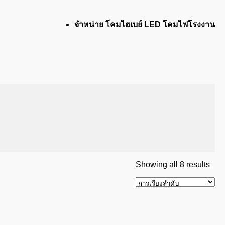
จำหน่าย โคมไฮเบย์ LED โคมไฟโรงงาน
Showing all 8 results