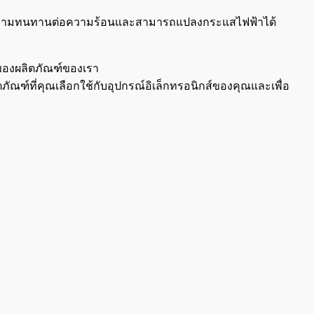
ด มีความทนทานต่อความร้อนและสามารถแปลงกระแสไฟฟ้าได้
พของผลิตภัณฑ์ของเรา
์ที่คุณเลือกใช้กับอุปกรณ์อิเล็กทรอนิกส์ของคุณและเพื่อ