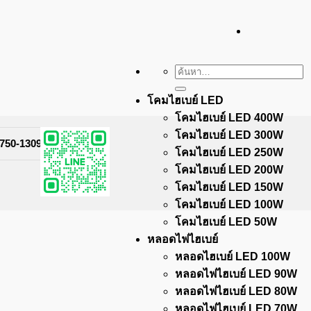
ค้นหา:
โคมไฮเบย์ LED
โคมไฮเบย์ LED 400W
โคมไฮเบย์ LED 300W
-750-1309
โคมไฮเบย์ LED 250W
โคมไฮเบย์ LED 200W
โคมไฮเบย์ LED 150W
โคมไฮเบย์ LED 100W
โคมไฮเบย์ LED 50W
หลอดไฟไฮเบย์
หลอดไฮเบย์ LED 100W
หลอดไฟไฮเบย์ LED 90W
หลอดไฟไฮเบย์ LED 80W
หลอดไฟไฮเบย์ LED 70W