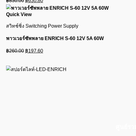
฿
830.00
฿
630.80
price
price
was:
is:
Quick View
฿830.00.
฿630.80.
สวิทช์ชิ่ง Switching Power Supply
พาวเวอร์ซัพพลาย ENRICH S-60 12V 5A 60W
Original
Current
฿
260.00
฿
197.60
price
price
was:
is:
฿260.00.
฿197.60.
ศูนย์รว