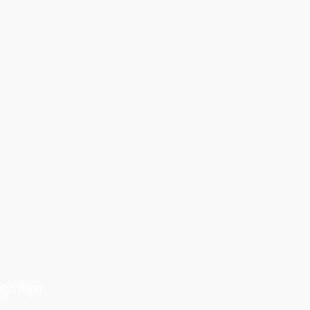
ูกที่สุด