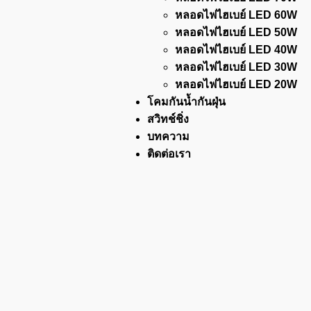
หลอดไฟไฮเบย์ LED 60W
หลอดไฟไฮเบย์ LED 50W
หลอดไฟไฮเบย์ LED 40W
หลอดไฟไฮเบย์ LED 30W
หลอดไฟไฮเบย์ LED 20W
โคมกันน้ำกันฝุ่น
สวิทช์ชิ่ง
บทความ
ติดต่อเรา