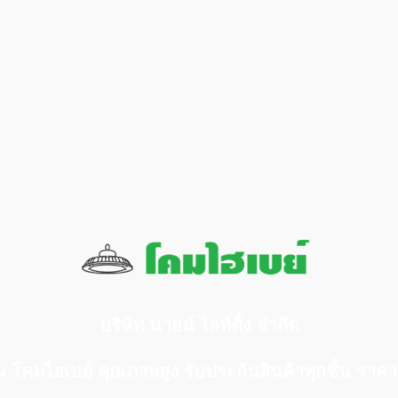
บริษัท นายน์ ไลท์ติ้ง จำกัด
ม โคมไฮเบย์ คุณภาพสูง รับประกันสินค้าทุกชิ้น ราคาถ