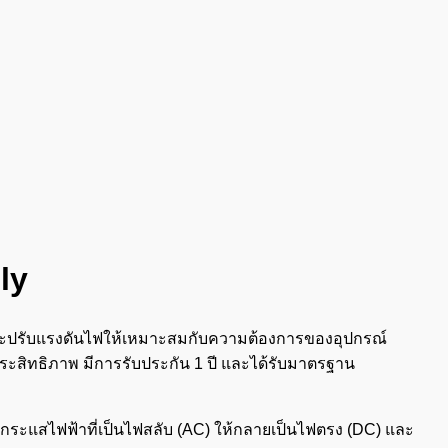
ly
และปรับแรงดันไฟให้เหมาะสมกับความต้องการของอุปกรณ์
ระสิทธิภาพ มีการรับประกัน 1 ปี และได้รับมาตรฐาน
ลงกระแสไฟฟ้าที่เป็นไฟสลับ (AC) ให้กลายเป็นไฟตรง (DC) และ