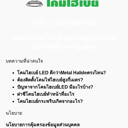
บริษัท นายน์ ไลท์ติ้ง จำกัด
ศูนย์รวม โคมไฮเบย์ คุณภาพสูง รับประกัน
สินค้าทุกชิ้น ราคาถูกที่สุด
บทความที่น่าสนใจ
โคมไฮเบย์ LED ดีกว่าMetal Halideตรงไหน?
ต้องติดตั้งโคมไฟไฮเบย์สูงกี่เมตร?
ปัญหาจากโคมไฮเบย์LED มีอะไรบ้าง?
ฝาชีโคมไฮเบย์ทำหน้าที่อะไร
โคมไฮเบย์กระพริบเกิดจากอะไร?
นโยบาย
นโยบายการคุ้มครองข้อมูลส่วนบุคคล