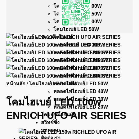
โคมไฮเบย์ LED 200W
โคมไฮเบย์ LED 150W
โคมไฮเบย์ LED 100W
โคมไฮเบย์ LED 50W
หลอดไฟไฮเบย์
หลอดไฮเบย์ LED 100W
หลอดไฟไฮเบย์ LED 90W
หลอดไฟไฮเบย์ LED 80W
หลอดไฟไฮเบย์ LED 70W
หลอดไฟไฮเบย์ LED 60W
หน้าหลัก
/
โคมไฮเบย์ LED 100W
หลอดไฟไฮเบย์ LED 50W
หลอดไฟไฮเบย์ LED 40W
หลอดไฟไฮเบย์ LED 30W
โคมไฮเบย์ LED 100w
หลอดไฟไฮเบย์ LED 20W
ENRICH UFO AIR SERIES
โคมกันน้ำกันฝุ่น
สวิทช์ชิ่ง
บทความ
ติดต่อเรา