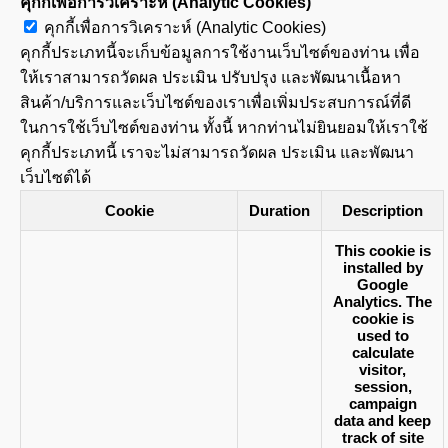
คุกกี้เพื่อการวิเคราะห์ (Analytic Cookies)
คุกกี้เพื่อการวิเคราะห์ (Analytic Cookies)
คุกกี้ประเภทนี้จะเก็บข้อมูลการใช้งานเว็บไซต์ของท่าน เพื่อ
ให้เราสามารถวัดผล ประเมิน ปรับปรุง และพัฒนาเนื้อหา
สินค้า/บริการและเว็บไซต์ของเราเพื่อเพิ่มประสบการณ์ที่ดี
ในการใช้เว็บไซต์ของท่าน ทั้งนี้ หากท่านไม่ยินยอมให้เราใช้
คุกกี้ประเภทนี้ เราจะไม่สามารถวัดผล ประเมิน และพัฒนา
เว็บไซต์ได้
Cookie
Duration
Description
This cookie is
installed by
Google
Analytics. The
cookie is
used to
calculate
visitor,
session,
campaign
data and keep
track of site