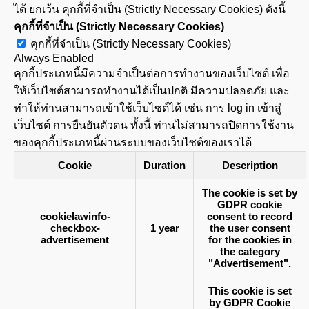
ได้ ยกเว้น คุกกี้ที่จำเป็น (Strictly Necessary Cookies) ดังนี้
คุกกี้ที่จำเป็น (Strictly Necessary Cookies)
คุกกี้ที่จำเป็น (Strictly Necessary Cookies)
Always Enabled
คุกกี้ประเภทนี้มีความจำเป็นต่อการทำงานของเว็บไซต์ เพื่อ
ให้เว็บไซต์สามารถทำงานได้เป็นปกติ มีความปลอดภัย และ
ทำให้ท่านสามารถเข้าใช้เว็บไซต์ได้ เช่น การ log in เข้าสู่
เว็บไซต์ การยืนยันตัวตน ทั้งนี้ ท่านไม่สามารถปิดการใช้งาน
ของคุกกี้ประเภทนี้ผ่านระบบของเว็บไซต์ของเราได้
Cookie
Duration
Description
The cookie is set by
GDPR cookie
cookielawinfo-
consent to record
checkbox-
1 year
the user consent
advertisement
for the cookies in
the category
"Advertisement".
This cookie is set
by GDPR Cookie