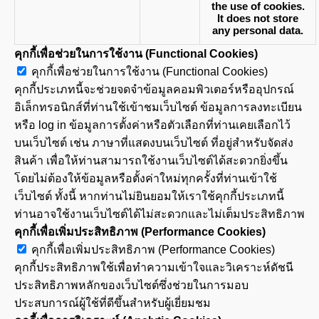
the use of cookies.
It does not store
any personal data.
คุกกี้เพื่อช่วยในการใช้งาน (Functional Cookies)
คุกกี้เพื่อช่วยในการใช้งาน (Functional Cookies)
คุกกี้ประเภทนี้จะช่วยจดจำข้อมูลคอมพิวเตอร์หรืออุปกรณ์
อิเล็กทรอนิกส์ที่ท่านใช้เข้าชมเว็บไซต์ ข้อมูลการลงทะเบียน
หรือ log in ข้อมูลการตั้งค่าหรือตัวเลือกที่ท่านเคยเลือกไว้
บนเว็บไซต์ เช่น ภาษาที่แสดงบนเว็บไซต์ ที่อยู่สำหรับจัดส่ง
สินค้า เพื่อให้ท่านสามารถใช้งานเว็บไซต์ได้สะดวกยิ่งขึ้น
โดยไม่ต้องให้ข้อมูลหรือตั้งค่าใหม่ทุกครั้งที่ท่านเข้าใช้
เว็บไซต์ ทั้งนี้ หากท่านไม่ยินยอมให้เราใช้คุกกี้ประเภทนี้
ท่านอาจใช้งานเว็บไซต์ได้ไม่สะดวกและไม่เต็มประสิทธิภาพ
คุกกี้เพื่อเพิ่มประสิทธิภาพ (Performance Cookies)
คุกกี้เพื่อเพิ่มประสิทธิภาพ (Performance Cookies)
คุกกี้ประสิทธิภาพใช้เพื่อทำความเข้าใจและวิเคราะห์ดัชนี
ประสิทธิภาพหลักของเว็บไซต์ซึ่งช่วยในการมอบ
ประสบการณ์ผู้ใช้ที่ดีขึ้นสำหรับผู้เยี่ยมชม