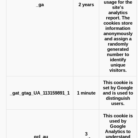
usage for the
_ga
2 years
site's
analytics
report. The
cookies store
information
anonymously
and assign a
randomly
generated
number to
identify
unique
visitors.
This cookie is
set by Google
_gat_gtag_UA_113159891_1
1 minute
and is used to
distinguish
users.
This cookie is
used by
Google
Analytics to
3
_gcl_au
understand