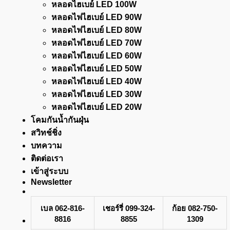
หลอดไฮเบย์ LED 100W
หลอดไฟไฮเบย์ LED 90W
หลอดไฟไฮเบย์ LED 80W
หลอดไฟไฮเบย์ LED 70W
หลอดไฟไฮเบย์ LED 60W
หลอดไฟไฮเบย์ LED 50W
หลอดไฟไฮเบย์ LED 40W
หลอดไฟไฮเบย์ LED 30W
หลอดไฟไฮเบย์ LED 20W
โคมกันน้ำกันฝุ่น
สวิทช์ชิ่ง
บทความ
ติดต่อเรา
เข้าสู่ระบบ
Newsletter
เบล 062-816-
เชอร์รี่ 099-324-
ก้อย 082-750-
8816
8855
1309