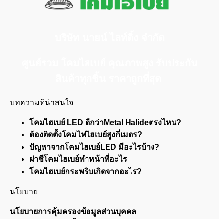
บริษัท นายน์ ไลท์ติ้ง จำกัด
ศูนย์รวม โคมไฮเบย์ คุณภาพสูง รับประกัน
สินค้าทุกชิ้น ราคาถูกที่สุด
บทความที่น่าสนใจ
โคมไฮเบย์ LED ดีกว่าMetal Halideตรงไหน?
ต้องติดตั้งโคมไฟไฮเบย์สูงกี่เมตร?
ปัญหาจากโคมไฮเบย์LED มีอะไรบ้าง?
ฝาชีโคมไฮเบย์ทำหน้าที่อะไร
โคมไฮเบย์กระพริบเกิดจากอะไร?
นโยบาย
นโยบายการคุ้มครองข้อมูลส่วนบุคคล