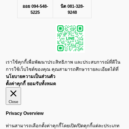
ออย 094-548-
นิต 081-328-
5225
9248
เราใช้คุกกี้เพื่อพัฒนาประสิทธิภาพ และประสบการณ์ที่ดีใน
การใช้เว็บไซต์ของคุณ คุณสามารถศึกษารายละเอียดได้ที่
นโยบายความเป็นส่วนตัว
ตั้งค่าคุกกี้
ยอมรับทั้งหมด
Close
Privacy Overview
ท่านสามารถเลือกตั้งค่าคุกกี้โดยเปิด/ปิดคุกกี้แต่ละประเภท