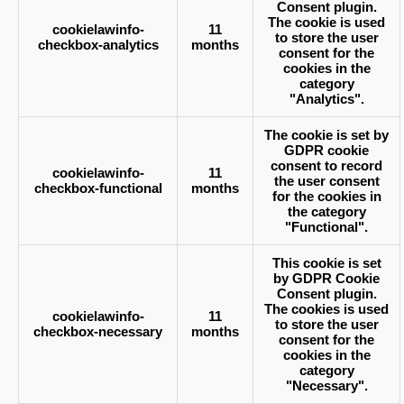
Consent plugin.
The cookie is used
cookielawinfo-
11
to store the user
checkbox-analytics
months
consent for the
cookies in the
category
"Analytics".
The cookie is set by
GDPR cookie
consent to record
cookielawinfo-
11
the user consent
checkbox-functional
months
for the cookies in
the category
"Functional".
This cookie is set
by GDPR Cookie
Consent plugin.
The cookies is used
cookielawinfo-
11
to store the user
checkbox-necessary
months
consent for the
cookies in the
category
"Necessary".