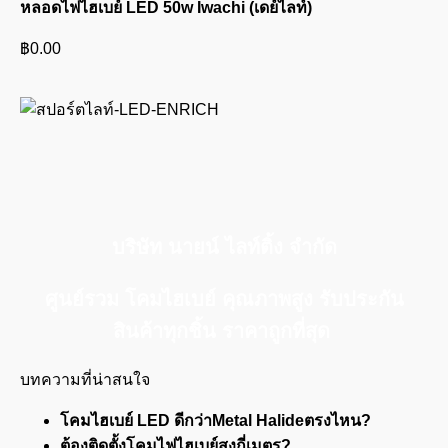
หลอดไฟไฮเบย์ LED 50w Iwachi (เดย์ไลท์)
฿
0.00
บริษัท นายน์ ไลท์ติ้ง จำกัด
ศูนย์รวม โคมไฮเบย์ คุณภาพสูง รับประกัน
สินค้าทุกชิ้น ราคาถูกที่สุด
บทความที่น่าสนใจ
โคมไฮเบย์ LED ดีกว่าMetal Halideตรงไหน?
ต้องติดตั้งโคมไฟไฮเบย์สูงกี่เมตร?